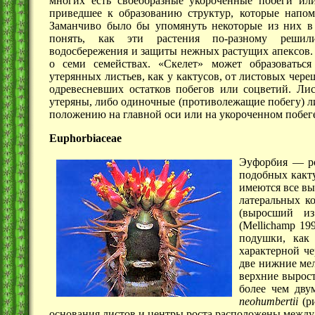
многих есть своеобразные укороченные побеги ил
приведшее к образованию структур, которые напом
Заманчиво было бы упомянуть некоторые из них в 
понять, как эти растения по-разному решил
водосбережения и защиты нежных растущих апексов. 
о семи семействах. «Скелет» может образоваться
утерянных листьев, как у кактусов, от листовых чере
одревесневших остатков побегов или соцветий. Ли
утеряны, либо одиночные (противолежащие побегу) ли
положению на главной оси или на укороченном побег
Euphorbiaceae
Эуфорбия — ро
подобных какту
имеются все вы
латеральных к
(выросший из
(Mellichamp 19
подушки, как 
характерной ч
две нижние ме
верхние
вырос
более чем дв
neohumbertii
(р
основания листов и центры роста расположены между