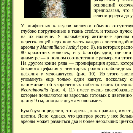
оснований сосочк
предполагал, что
селеницереуса до 
У эпифитных кактусов колючки обычно отсутству
глубоко погруженные в ткань стебля, и только пучок
на их наличие. У шлюмбергер активные ареолы с
пересекающей верхнюю часть каждого листоподобно
ареолы у
Mammillaria luethyi
(рис. 9),
на которых распо
80 крохотных колючек, и у блоссфельдий, где они
диаметре —
в полном соответствии с размерами этого
На другом конце
ряда —
пролиферация ареол, котор
бокового цефалия у некоторых родов столбовидных 
цефалия у мелокактусов
(рис. 10).
Из этого эволю
упомянуть еще только один кактус, поскольку о
напоминает об укороченных побегах своих (предпол
Neoraimondia
(рис. 4, 11)
имеет очень своеобразные
которые появляются на взрослых готовых к цветению с
длину
9 см,
иногда с двумя «головами».
Буксбаум определил, что ареола, как правило, имее
цветки. Ясно, однако, что центров роста у нее боль
ареолы может развиться два и более небольших цветко