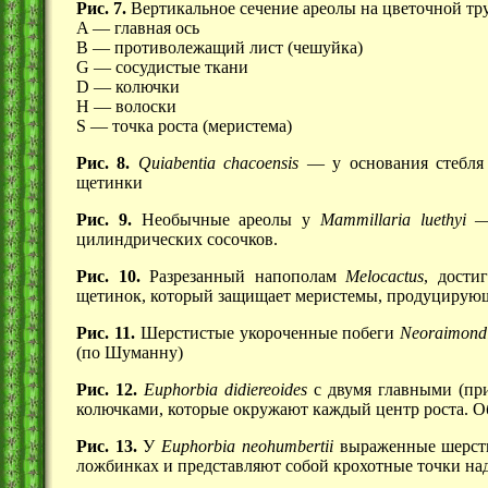
Рис. 7.
Вертикальное сечение ареолы на цветочной тр
A — главная ось
B — противолежащий лист (чешуйка)
G — сосудистые ткани
D — колючки
H — волоски
S — точка роста (меристема)
Рис. 8.
Quiabentia chacoensis
— у основания стебля 
щетинки
Рис. 9.
Необычные ареолы у
Mammillaria luethyi
— 
цилиндрических сосочков.
Рис. 10.
Разрезанный напополам
Melocactus
, дост
щетинок, который защищает меристемы, продуцирующи
Рис. 11.
Шерстистые укороченные побеги
Neoraimond
(по Шуманну)
Рис. 12.
Euphorbia didiereoides
с двумя главными (пр
колючками, которые окружают каждый центр роста. Об
Рис. 13.
У
Euphorbia neohumbertii
выраженные шерстис
ложбинках и представляют собой крохотные точки над