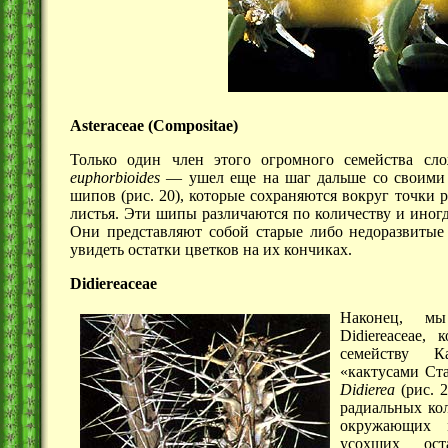
Asteraceae (Compositae)
Только один член этого огромного семейства
сл
euphorbioides
—
ушел еще на шаг дальше со своими
шипов
(рис. 20),
которые сохраняются вокруг точки ро
листья. Эти шипы различаются по количеству и иногда
Они представляют собой старые либо недоразвитые
увидеть остатки цветков на их кончиках.
Didiereaceae
Наконец, м
Didiereaceae, 
семейству К
«кактусами Ста
Didierea
(рис. 2
радиальных кол
окружающих 
усохших ост