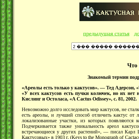
предыдущая статья
д
Что 
Знакомый термин подр
«Ареолы есть только у кактусов». — Тед Адерсон, «Th
«У всех кактусов есть пучки колючек, но их нет 
Кислинг и Остолаcа, «A Cactus Odissey», с. 81, 2002.
Невозможно долго исследовать мир кактусов, не сталк
есть ареолы, и лучший способ отличить кактус от 
локализованные участки, из которых появляются к
Подчеркивается также уникальность ареол кактусо
встречающиеся у других
растений», —
писал Карл Ш
Кактусовых» в
1903 г.
(Keys to the Monograph of
Cactace