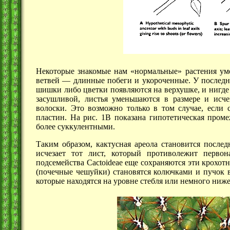
Некоторые знакомые нам «нормальные» растения уме
ветвей —
длинные побеги и укороченные. У
послед
шишки либо цветки появляются на верхушке, и нигде б
засушливой, листья уменьшаются в размере и исч
волоски. Это возможно только в том случае, если 
пластин. На
рис. 1B
показана гипотетическая промеж
более суккулентными.
Таким образом, кактусная ареола становится послед
исчезает тот лист, который противолежит первон
подсемейства Cactoideae еще сохраняются эти крохо
(почечные чешуйки) становятся колючками и пучок в
которые находятся на уровне стебля или немного ниж