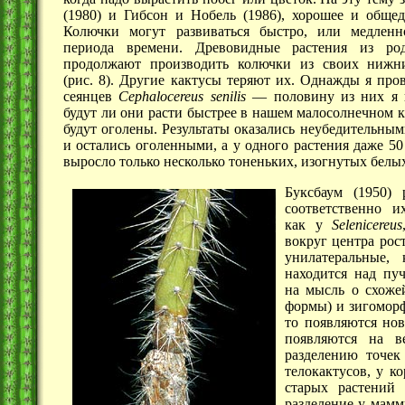
(1980) и Гибсон и Нобель (1986), хорошее и общед
Колючки могут развиваться быстро, или медленн
периода времени. Древовидные растения из р
продолжают производить колючки из своих нижни
(рис. 8).
Другие кактусы теряют их. Однажды я пров
сеянцев
Cephalocereus
senilis
—
половину из них я п
будут ли они расти быстрее в нашем малосолнечном к
будут оголены. Результаты оказались неубедительным
и остались оголенными, а у одного растения даже 50 
выросло только несколько тоненьких, изогнутых белы
Буксбаум (1950) 
соответственно и
как у
Selenicereus
вокруг центра рост
унилатеральные, 
находится над пу
на мысль о схоже
формы) и зигоморф
то появляются но
появляются на в
разделению точек
телокактусов, у к
старых растений 
разделение у
мамм