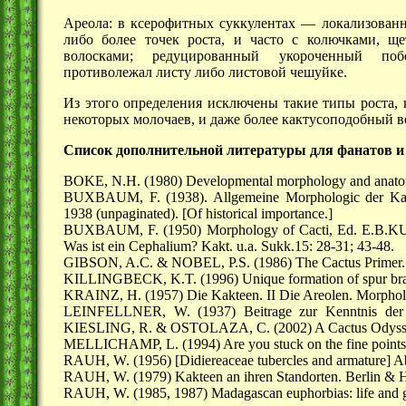
Ареола: в ксерофитных суккулентах — локализованн
либо более точек роста, и часто с колючками, щ
волосками; редуцированный укороченный поб
противолежал листу либо листовой чешуйке.
Из этого определения исключены такие типы роста,
некоторых молочаев, и даже более кактусоподобный в
Список дополнительной литературы для фанатов и
BOKE, N.H. (1980) Developmental morphology and anatom
BUXBAUM, F. (1938). Allgemeine Morphologic der Kakte
1938 (unpaginated). [Of historical importance.]
BUXBAUM, F. (1950) Morphology of Cacti, Ed. E.B.KU
Was ist ein Cephalium? Kakt. u.a. Sukk.15: 28-31; 43-48.
GIBSON, A.C. & NOBEL, P.S. (1986) The Cactus Primer. 
KILLINGBECK, K.T. (1996) Unique formation of spur branch
KRAINZ, H. (1957) Die Kakteen. II Die Areolen. Morpholo
LEINFELLNER, W. (1937) Beitrage zur Kenntnis der C
KIESLING, R. & OSTOLAZA, C. (2002) A Cactus Odyssey. T
MELLICHAMP, L. (1994) Are you stuck on the fine points o
RAUH, W. (1956) [Didiereaceae tubercles and armature] Ab
RAUH, W. (1979) Kakteen an ihren Standorten. Berlin & H
RAUH, W. (1985, 1987) Madagascan euphorbias: life and gr