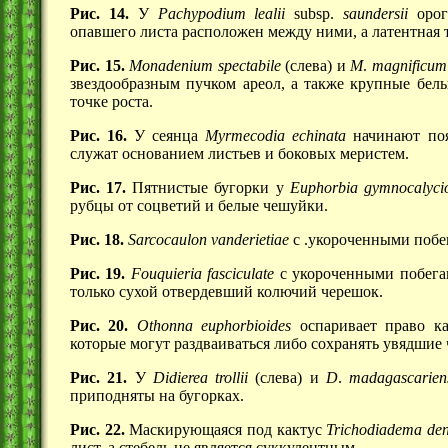
Рис. 14.
У
Pachypodium lealii
subsp.
saundersii
орог
опавшего листа расположен между ними, а латентная
Рис. 15.
Monadenium spectabile
(слева) и
M
.
magnificum
звездообразным пучком ареол, а также крупные бел
точке роста.
Рис. 16.
У сеянца
Myrmecodia echinata
начинают поя
служат основанием листьев и боковых меристем.
Рис. 17.
Пятнистые бугорки у
Euphorbia gymnocalycio
рубцы от соцветий и белые чешуйки.
Рис. 18.
Sarcocaulon vanderietiae
с .укороченными побе
Рис. 19.
Fouquieria fasciculate
с укороченными побегам
только сухой отвердевший колючий черешок.
Рис. 20.
Othonna euphorbioides
оспаривает право ка
которые могут раздваиваться либо сохранять увядшие 
Рис. 21.
У
Didierea trollii
(слева) и
D
.
madagascarien
приподняты на бугорках.
Рис. 22.
Маскирующаяся под кактус
Trichodiadema de
лист, а стебель не является суккулентным.