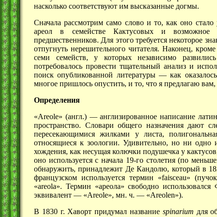
насколько соответствуют им высказанные догмы.
Сначала рассмотрим само слово и то, как оно стало
ареол в семействе Кактусовых и возможное 
предшественников. Для этого требуется некоторое зна
отпугнуть нерешительного читателя. Наконец, кроме
семи семейств, у которых независимо развилис
потребовалось провести тщательный анализ и испол
поиск опубликованной
литературы —
как оказалось
многое пришлось опустить, и то, что я предлагаю вам,
Определения
«Areole» (англ.) — англизированное написание латин
пространство. Словари общего назначения дают сл
пересекающимися жилками у листа, полигональна
относящиеся к зоологии. Удивительно, но ни одно 
хождения, как несущая колючки подушечка у кактусов,
оно используется с начала
19-го
столетия (по меньше
обнаружить, принадлежит Де Кандолю, который в
18
французском используется термин «faisceau» (пучо
«areola». Термин «ареола» свободно использовалс
эквивалент —
«Areole»,
мн. ч. —
«Areolen»).
В 1830 г. Хаворт придумал название
spinarium
для об