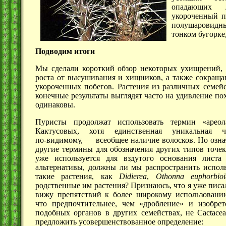
опадающих
укороченный п
полушаровидн
тонком бугорке
Подводим итоги
Мы сделали короткий обзор некоторых ухищрений,
роста от высушивания и хищников, а также сокраща
укороченных побегов. Растения из различных семе
конечные результаты выглядят часто на удивление п
одинаковы.
Пуристы продолжат использовать термин «ареол
Кактусовых, хотя единственная уникальная ч
по-видимому, —
всеобщее наличие волосков. Но озна
другие термины для обозначения других типов точек
уже используется для вздутого основания листа
альтернативы, должны ли мы распространить исполь
такие растения, как
Didierea
,
Othonna euphorbioi
родственные им растения? Признаюсь, что я уже писа
вижу препятствий к более широкому использовани
что предпочтительнее, чем «дробление» и изобре
подобных органов в других семействах, не Cactacea
предложить усовершенствованное определение: