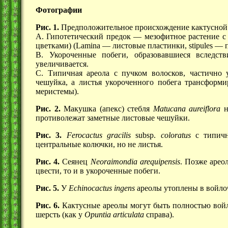
Фотографии
Рис. 1.
Предположительное происхождение кактусной
А. Гипотетический предок — мезофитное растение с 
цветками)
(Lamina —
листовые пластинки,
stipules —
п
В. Укороченные побеги, образовавшиеся вследств
увеличивается.
С. Типичная ареола с пучком волосков, частично 
чешуйка, а листья укороченного побега трансформ
меристемы).
Рис. 2.
Макушка (апекс) стебля
Matucana aureiflora
н
противолежат заметные листовые чешуйки.
Рис. 3.
Ferocactus gracilis
subsp.
coloratus
с типичн
центральные колючки, но не листья.
Рис. 4.
Сеянец
Neoraimondia arequipensis
. Позже арео
цвести, то и в укороченные побеги.
Рис. 5.
У
Echinocactus ingens
ареолы утоплены в войлоч
Рис. 6.
Кактусные ареолы могут быть полностью войл
шерсть (как у
Opuntia articulata
справа).