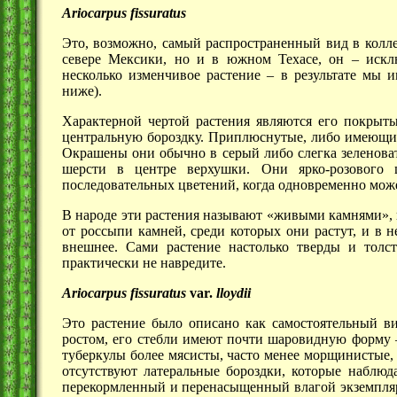
Ariocarpus fissuratus
Это, возможно, самый распространенный вид в колл
севере Мексики, но и в южном Техасе, он – искл
несколько изменчивое растение – в результате мы 
ниже).
Характерной чертой растения являются его покрыт
центральную бороздку. Приплюснутые, либо имеющие 
Окрашены они обычно в серый либо слегка зеленоват
шерсти в центре верхушки. Они ярко-розового 
последовательных цветений, когда одновременно може
В народе эти растения называют «живыми камнями», и
от россыпи камней, среди которых они растут, и в 
внешнее. Сами растение настолько тверды и толс
практически не навредите.
Ariocarpus fissuratus
var.
lloydii
Это растение было описано как самостоятельный ви
ростом, его стебли имеют почти шаровидную форму –
туберкулы более мясисты, часто менее морщинистые, 
отсутствуют латеральные бороздки, которые наблюд
перекормленный и перенасыщенный влагой экземпл