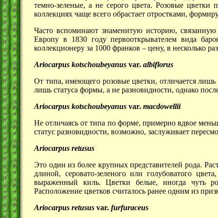
темно-зеленые, а не серого цвета. Розовые цветки 
коллекциях чаще всего обрастает отростками, формир
Часто вспоминают знаменитую историю, связанную 
Европу в 1830 году первооткрывателем вида бар
коллекционеру за 1000 франков – цену, в несколько ра
Ariocarpus kotschoubeyanus
var.
albiflorus
От типа, имеющего розовые цветки, отличается лишь 
лишь статуса формы, а не разновидности, однако посл
Ariocarpus kotschoubeyanus
var.
macdowellii
Не отличаясь от типа по форме, примерно вдвое меньше
статус разновидности, возможно, заслуживает пересмо
Ariocarpus retusus
Это один из более крупных представителей рода. Рас
длиной, серовато-зеленого или голубоватого цвет
выраженный киль. Цветки белые, иногда чуть ро
Расположение цветков считалось ранее одним из при
Ariocarpus retusus
var.
furfuraceus