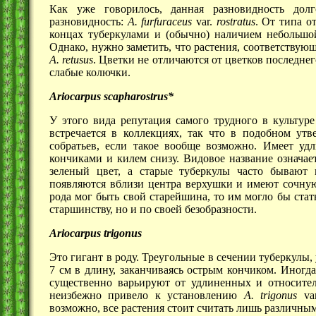
Как уже говорилось, данная разновидность дол
разновидность:
A. furfuraceus
var.
rostratus
. От типа о
концах туберкулами и (обычно) наличием небольшой
Однако, нужно заметить, что растения, соответствую
A. retusus
. Цветки не отличаются от цветков последне
слабые колючки.
Ariocarpus scapharostrus*
У этого вида репутация самого трудного в культур
встречается в коллекциях, так что в подобном ут
собратьев, если такое вообще возможно. Имеет у
кончиками и килем снизу. Видовое название означа
зеленый цвет, а старые туберкулы часто бывают 
появляются вблизи центра верхушки и имеют сочную
рода мог быть свой старейшина, то им могло бы стать
старшинству, но и по своей безобразности.
Ariocarpus trigonus
Это гигант в роду. Треугольные в сечении туберкул
7 см в длину, заканчиваясь острым кончиком. Иногд
существенно варьируют от удлиненных и относите
неизбежно привело к установлению
A. trigonus
va
возможно, все растения стоит считать лишь различны