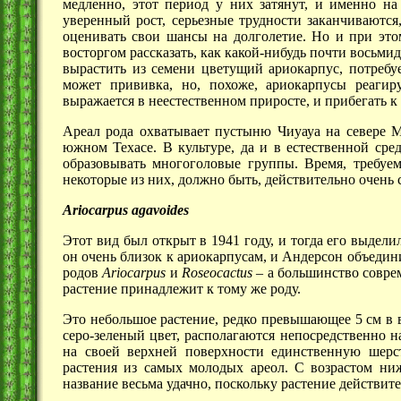
медленно, этот период у них затянут, и именно на
уверенный рост, серьезные трудности заканчиваются
оценивать свои шансы на долголетие. Но и при это
восторгом рассказать, как какой-нибудь почти восьми
вырастить из семени цветущий ариокарпус, потребуе
может прививка, но, похоже, ариокарпусы реагир
выражается в неестественном приросте, и прибегать к
Ареал рода охватывает пустыню Чиуауа на севере М
южном Техасе. В культуре, да и в естественной сре
образовывать многоголовые группы. Время, требуем
некоторые из них, должно быть, действительно очень 
Ariocarpus agavoides
Этот вид был открыт в 1941 году, и тогда его выде
он очень близок к ариокарпусам, и Андерсон объедин
родов
Ariocarpus
и
Roseocactus
– а большинство соврем
растение принадлежит к тому же роду.
Это небольшое растение, редко превышающее 5 см в 
серо-зеленый цвет, располагаются непосредственно 
на своей верхней поверхности единственную шерс
растения из самых молодых ареол. С возрастом ни
название весьма удачно, поскольку растение действит