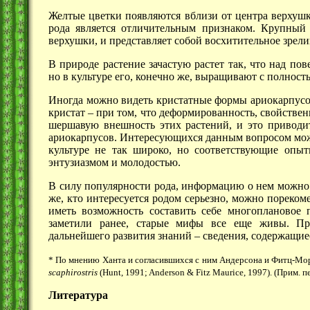
Желтые цветки появляются вблизи от центра верхушк
рода является отличительным признаком. Крупный
верхушки, и представляет собой восхитительное зрели
В природе растение зачастую растет так, что над п
но в культуре его, конечно же, выращивают с полност
Иногда можно видеть кристатные формы ариокарпусов
кристат – при том, что деформированность, свойствен
шершавую внешность этих растений, и это приводи
ариокарпусов. Интересующихся данным вопросом можн
культуре не так широко, но соответствующие опы
энтузиазмом и молодостью.
В силу популярности рода, информацию о нем можно 
же, кто интересуется родом серьезно, можно пореко
иметь возможность составить себе многоплановое 
заметили ранее, старые мифы все еще живы. Пр
дальнейшего развития знаний – сведения, содержащиес
* По мнению Ханта и согласившихся с ним Андерсона и Фитц-Мор
scaphirostris
(Hunt, 1991; Anderson & Fitz Maurice, 1997). (Прим. пе
Литература