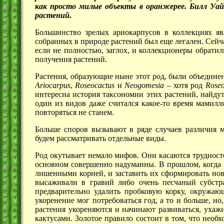
как просто милые объекты в оранжерее. Билл Уа
растений.
Большинство зрелых ариокарпусов в коллекциях яв
собранных в природе растений был еще легален. Сейча
если не полностью, заглох, и коллекционеры обрати
получения растений.
Растения, образующие ныне этот род, были объединен
Ariocarpus
,
Roseocactus
и
Neogomesia
– хотя род
Roseo
интересна история таксономии этих растений, найдут,
один из видов даже считался какое-то время мамилл
повторяться не станем.
Больше споров вызывают в ряде случаев различия 
будем рассматривать отдельные виды.
Род окутывает немало мифов. Они касаются трудносте
основном совершенно надуманны. В прошлом, когда р
лишенными корней, и заставить их сформировать нов
высаживали в гравий либо очень песчаный субстра
предварительно удалить пробковую корку, окружа
укоренение мог потребоваться год, а то и больше, но
растения укореняются и начинают развиваться, ухаж
кактусами. Золотое правило состоит в том, что необх