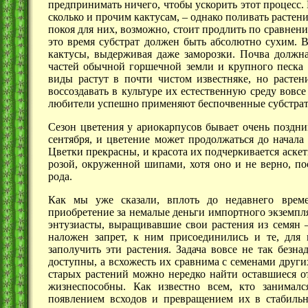
предпринимать ничего, чтобы ускорить этот процесс.
сколько и прочим кактусам, – однако поливать растен
покоя для них, возможно, стоит продлить по сравнени
это время субстрат должен быть абсолютно сухим. В
кактусы, выдерживая даже заморозки. Почва должн
частей обычной горшечной земли и крупного песка 
виды растут в почти чистом известняке, но растен
воссоздавать в культуре их естественную среду вовсе
любители успешно применяют беспочвенные субстрат
Сезон цветения у ариокарпусов бывает очень поздни
сентября, и цветение может продолжаться до начала
Цветки прекрасны, и красота их подчеркивается аске
розой, окруженной шипами, хотя оно и не верно, по
рода.
Как мы уже сказали, вплоть до недавнего врем
приобретение за немалые деньги импортного экземпл
энтузиасты, выращивавшие свои растения из семян –
наложен запрет, к ним присоединились и те, для
заполучить эти растения. Задача вовсе не так безна
доступны, а всхожесть их сравнима с семенами други
старых растений можно нередко найти оставшиеся от
жизнеспособны. Как известно всем, кто занимал
появлением всходов и превращением их в стабильн