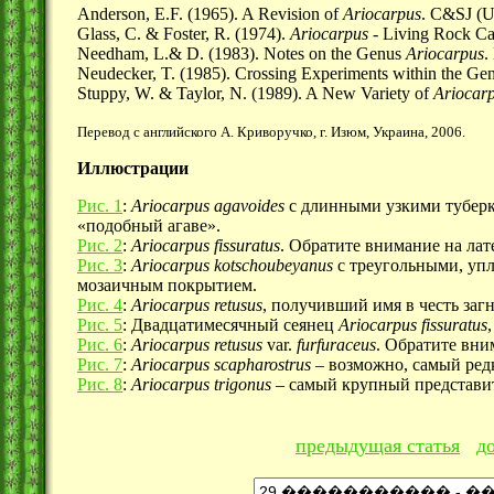
Anderson, E.F. (1965). A Revision of
Ariocarpus
. C&SJ (U
Glass, C. & Foster, R. (1974).
Ariocarpus
- Living Rock Ca
Needham, L.& D. (1983). Notes on the Genus
Ariocarpus
.
Neudecker, T. (1985). Crossing Experiments within the Ge
Stuppy, W. & Taylor, N. (1989). A New Variety of
Ariocarp
Перевод с английского А. Криворучко, г. Изюм, Украина, 2006.
Иллюстрации
Рис. 1
:
Ariocarpus agavoides
с длинными узкими туберк
«подобный агаве».
Рис. 2
:
Ariocarpus fissuratus
. Обратите внимание на лат
Рис. 3
:
Ariocarpus kotschoubeyanus
с треугольными, уп
мозаичным покрытием.
Рис. 4
:
Ariocarpus retusus
, получивший имя в честь заг
Рис. 5
: Двадцатимесячный сеянец
Ariocarpus fissuratus
Рис. 6
:
Ariocarpus retusus
var.
furfuraceus
. Обратите вни
Рис. 7
:
Ariocarpus scapharostrus
– возможно, самый ред
Рис. 8
:
Ariocarpus trigonus
– самый крупный представит
предыдущая статья
д