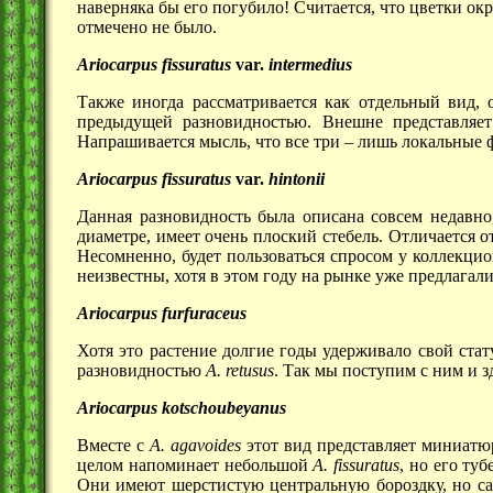
наверняка бы его погубило! Считается, что цветки ок
отмечено не было.
Ariocarpus fissuratus
var.
intermedius
Также иногда рассматривается как отдельный вид, о
предыдущей разновидностью. Внешне представляе
Напрашивается мысль, что все три – лишь локальные
Ariocarpus fissuratus
var.
hintonii
Данная разновидность была описана совсем недавно
диаметре, имеет очень плоский стебель. Отличается о
Несомненно, будет пользоваться спросом у коллекцио
неизвестны, хотя в этом году на рынке уже предлагали
Ariocarpus furfuraceus
Хотя это растение долгие годы удерживало свой стат
разновидностью
A. retusus
. Так мы поступим с ним и з
Ariocarpus kotschoubeyanus
Вместе с
A. agavoides
этот вид представляет миниатю
целом напоминает небольшой
A. fissuratus
, но его ту
Они имеют шерстистую центральную бороздку, но са