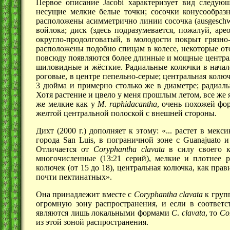
Первое описание Jacobi характеризует вид следующ
несущие мелкие белые точки; сосочки конусообраз
расположены асимметрично линии сосочка (ausgeschw
войлока; диск (здесь подразумевается, пожалуй, ар
округло-продолговатый, в молодости покрыт грязно
расположены подобно спицам в колесе, некоторые от
повсюду появляются более длинные и мощные централ
шиловидные и жёсткие. Радиальные колючки в начале
роговые, в центре пепельно-серые; центральная кол
3 дюйма
и примерно столько же в диаметре; радиал
Хотя растение и цвело у меня прошлым летом, все же 
же мелкие как у
М
.
raphidacantha
, очень похожей фо
желтой центральной полоской с внешней стороны.
Дихт (2000 г.) дополняет к этому: «... растет в мекс
города San Luis, в пограничной зоне с Guanajuato и
Отличается от
Coryphantha
clavata
в силу своего к
многочисленные (13:21 серий), мелкие и плотнее 
колючек (от 15 до 18), центральная колючка, как пра
почти пектинатных».
Она принадлежит вместе с
Coryphantha clavata
к груп
огромную зону распространения, и если в соответ
являются лишь локальными формами
C
.
clavata
, то
Co
из этой зоной распространения.