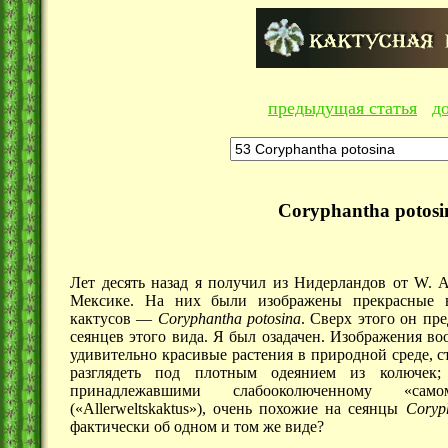
предыдущая статья
д
Coryphantha potos
Лет десять назад я получил из Нидерландов от W. A
Мексике. На них были изображены прекрасные 
кактусов —
Coryphantha
potosina
. Сверх этого он пр
сеянцев этого вида. Я был озадачен. Изображения в
удивительно красивые растения в природной среде, 
разглядеть под плотным одеянием из колючек;
принадлежавшими слабооколюченному «сам
(«Allerweltskaktus»), очень похожие на сеянцы
Coryp
фактически об одном и том же виде?