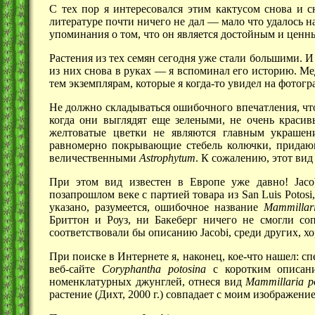
С тех пор я интересовался этим кактусом снова и 
литературе почти ничего не
дал —
мало что удалось н
упоминания о том, что он является достойным и цен
Растения из тех семян сегодня уже стали большими. И
из них снова в
руках —
я вспоминал его историю. Мед
тем экземплярам, которые я когда-то увидел на фотог
Не должно складываться ошибочного впечатления, что
когда они выглядят еще зелеными, не очень краси
желтоватые цветки не являются главным украшен
равномерно покрывающие стебель колючки, придающ
величественными
Astrophytum
. К сожалению, этот вид
При этом вид известен в Европе уже давно! Jaco
позапрошлом веке с партией товара из San Luis Poto
указано, разумеется, ошибочное название
Mammillar
Бриттон и Роуз, ни Бакеберг ничего не смогли со
соответствовали бы описанию Jacobi, среди других, х
При поиске в Интернете я, наконец, кое-что нашел: с
веб-сайте
Coryphantha
potosina
с коротким описан
номенклатурных джунглей, отнеся вид
Mammillaria
p
растение (Дихт,
2000 г.)
совпадает с моим изображение