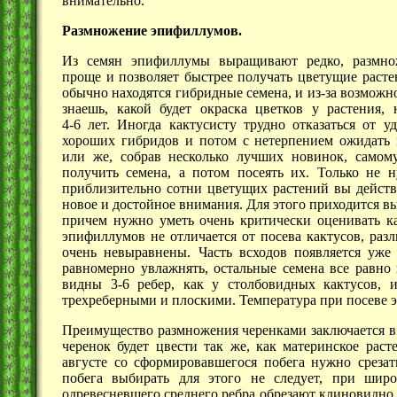
внимательно.
Размножение эпифиллумов.
Из семян эпифиллумы выращивают редко, размно
проще и позволяет быстрее получать цветущие расте
обычно находятся гибридные семена, и из-за возможн
знаешь, какой будет окраска цветков у растения,
4-6 лет.
Иногда кактусисту трудно отказаться от уд
хороших гибридов и потом с нетерпением ожидать 
или же, собрав несколько лучших новинок, самом
получить семена, а потом посеять их. Только не н
приблизительно сотни цветущих растений вы действ
новое и достойное внимания. Для этого приходится в
причем нужно уметь очень критически оценивать ка
эпифиллумов не отличается от посева кактусов, раз
очень невыравнены. Часть всходов появляется уже
равномерно увлажнять, остальные семена все равно 
видны
3-6 ребер,
как у столбовидных кактусов, и
трехреберными и плоскими. Температура при посеве 
Преимущество размножения черенками заключается в т
черенок будет цвести так же, как материнское раст
августе со сформировавшегося побега нужно среза
побега выбирать для этого не следует, при шир
одревесневшего среднего ребра обрезают клиновидно,