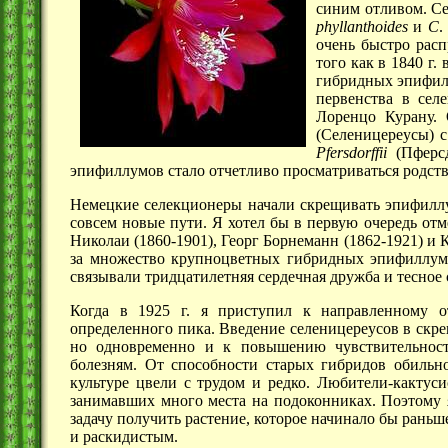
синим отливом. С
phyllanthoides
и
С
очень быстро рас
того как в
1840 г.
в
гибридных эпифилл
первенства в се
Лоренцо Курану.
(Селеницереусы) 
Pfersdorffii
(Пферс
эпифиллумов стало отчетливо просматриваться родств
Немецкие селекционеры начали скрещивать эпифил
совсем новые пути. Я хотел бы в первую очередь от
Николаи (1860-1901), Георг Борнеманн (1862-1921) и
за множество крупноцветных гибридных эпифиллум
связывали тридцатилетняя сердечная дружба и тесное 
Когда в 1925 г. я приступил к направленному о
определенного пика. Введение селеницереусов в скр
но одновременно и к повышению чувствительност
болезням. От способности старых гибридов обильн
культуре цвели с трудом и редко. Любители-кактус
занимавших много места на подоконниках. Поэтому 
задачу получить растение, которое начинало бы рань
и раскидистым.