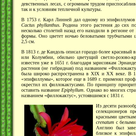
девственных лесах, с огромным трудом приспосаблив
так и к условиям тепличной культуры.
В 1753 г. Карл Линней дал одному из эпифиллумов
Cactus
phyllanthus
. Родина этого растения до сих п
несколько столетий назад его находили в регионе о
формы. Оно цветет ночью беловатыми трубчатыми ц
2,5 см.
В 1813 г. де Кандоль описал гораздо более красивый
в
или Колумбии, обильно цветущий светло-розово-к
известен уже в
1651 г.
благодаря зарисовкам Эрнандес
растения (не гибридная) под названием «Филлокакту
была широко распространена в XIX и
XX веке.
В 1
«эпифиллумы», которое еще в
1689 г.
применял проф.
окрестил их филлокактусами. По принципу приорите
оставить название
Epiphyllum
. Однако во многих стр
названием «филлокактус», устоявшимся с
1831 г.
Из десяти разнооб
селекционеров пр
красными цветкам
сrеnatum
с белыми
Англию был зав
близкое к эпифил