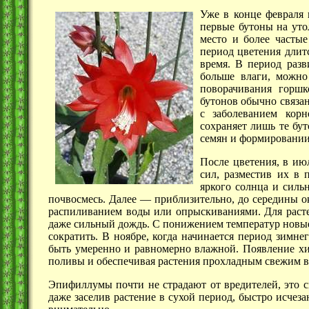
Уже в конце февраля 
первые бутоны на уто
место и более часты
период цветения длитс
время. В период разв
больше влаги, можно
поворачивания горшк
бутонов обычно связа
с заболеванием кор
сохраняет лишь те бут
семян и формировании
После цветения, в ию
сил, разместив их в 
яркого солнца и силь
почвосмесь.
Далее —
приблизительно, до середины
о
распиливанием воды или опрыскиваниями. Для растен
даже сильный дождь. С понижением температур новые 
сократить. В ноябре, когда начинается период зимне
быть умеренно и равномерно влажной. Появление хи
поливы и обеспечивая растения прохладным свежим во
Эпифиллумы почти не страдают от вредителей, это с
даже заселив растение в сухой период, быстро исчез