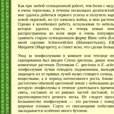
Как при любой селекционной работе, тем более с ме
я очень терпеливо, в течение нескольких десятилетий
мне удалось добиться первого успеха и получить ва
новой окраской, но тут началась война, и мои растен
Однако я возобновил работу, использовав то неболь
которое удалось спасти, и теперь новые эп
распространены во всем мире и очень популярны
сравнить старую селекционную форму
Blanc
extra
(Бл
мной сортами
Schneewitlchen
(Шнеевиттьхен),
Elf
Margarete
(Маргарете), и станет ясно, что сделан боль
Уход за эпифиллумами в комнате или теплице не
скрещивания был введен Cereus speciosus, дикие эп
комнатные растения. Потомкам
С
.
speciosus
и
Е
.
acke
эпифиллумам лучше отводить подоконники, выходя
защищать их от прямых лучей низко стоящего солнца
веществами, а в период интенсивного роста, ближе
достаточно обычной цветочной земли с небольшим до
которую эпифиллумы в течение длительного времени
смесь, составьте ее из равных частей листовой, 
крупнозернистого речного песка. Не следует прос
Большинство
эпифиллумов —
это растения с пове
широкие плошки. Сорта со свисающими побегами
закладывается особенно много бутонов.