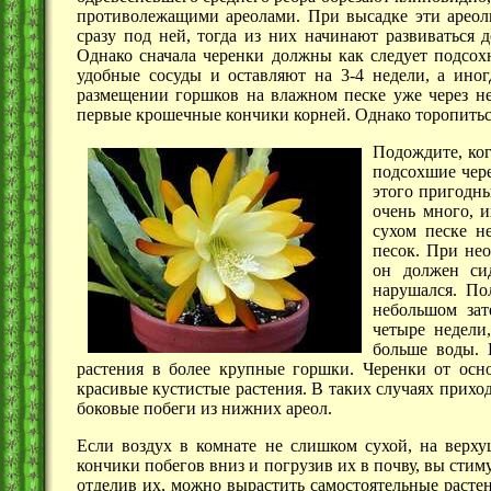
противолежащими ареолами. При высадке эти ареол
сразу под ней, тогда из них начинают развиваться
Однако сначала черенки должны как следует подсохн
удобные сосуды и оставляют на
3-4 недели,
а иног
размещении горшков на влажном песке уже через нес
первые крошечные кончики корней. Однако торопиться 
Подождите, ког
подсохшие чере
этого пригодн
очень много, 
сухом песке н
песок. При нео
он должен сид
нарушался. По
небольшом зат
четыре недели
больше воды. 
растения в более крупные горшки. Черенки от осн
красивые кустистые растения. В таких случаях прихо
боковые побеги из нижних ареол.
Если воздух в комнате не слишком сухой, на верху
кончики побегов вниз и погрузив их в почву, вы стим
отделив их, можно вырастить самостоятельные расте