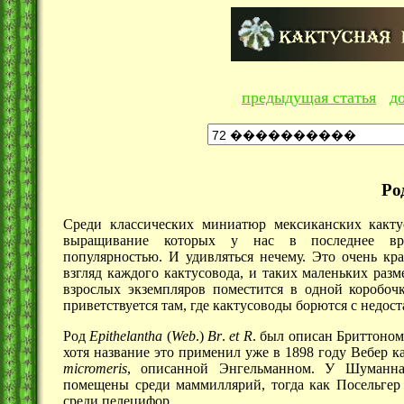
предыдущая статья
д
Ро
Среди классических миниатюр мексиканских кактус
выращивание которых у нас в последнее вре
популярностью. И удивляться нечему. Это очень кр
взгляд каждого кактусовода, и таких маленьких разм
взрослых экземпляров поместится в одной коробо
приветствуется там, где кактусоводы борются с недост
Род
Epithelantha
(
Web
.)
Br
.
et
R
. был описан Бриттоно
хотя название это применил уже в
1898 году
Вебер к
micromeris
, описанной Энгельманном. У Шуманна
помещены среди маммиллярий, тогда как Посельгер
среди пелецифор.