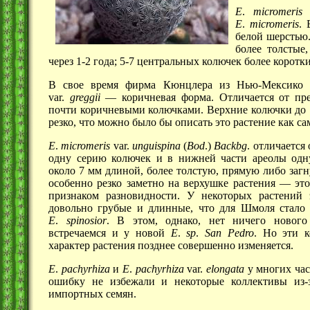
Е
.
micromeris
Е
.
micromeris
.
Б
белой шерстью
более толстые,
через
1-2 года;
5-7
центральных колючек более коротки
В свое время фирма Кюнцлера из
Нью-Мексико
п
var.
greggii
—
коричневая форма. Отличается от пр
почти коричневыми колючками. Верхние колючки до
резко, что можно было бы описать это растение как са
Е
.
micromeris
var.
unguispina
(
Bod
.)
Backbg
. отличается
одну серию колючек и в нижней части ареолы одн
около
7 мм
длиной, более толстую, прямую либо загн
особенно резко заметно на верхушке
растения —
это
признаком разновидности. У некоторых растений
довольно грубые и длинные, что для Шмоля стало 
Е
.
spinosior
.
В этом, однако, нет ничего
новог
встречаемся и у новой
Е
.
sp
.
San
Pedro
.
Но эти ко
характер растения позднее совершенно изменяется.
Е
.
pachyrhiza
и
Е
.
pachyrhiza
var.
elongata
у многих час
ошибку не избежали и некоторые коллективы
из-
импортных семян.