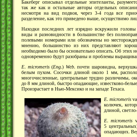
Бакеберг описывал отдельные эпителанты, разумеет
так же как и остальные авторы отдельных описани
несмотря на вид подвоя, через
3-4 года
все приоб
разделение, как это приведено выше, осуществимо лиш
Находки последних лет изрядно вскружили головы 
виды и разновидности в большинстве без полнопра
полевыми номерами или обозначены но месторожд
мнению, большинство из них представляют хорош
необходимо было бы основательно описать. Об этих н
одновременно будут разобраны и проблемы выращива
Е
.
micromeris
(
Eng
.)
Web
. почти шаровидна, верхушк
белым пухом. Сосочки длиной около
1 мм,
располо
многочисленные, центральные трудно различимы, о
до
8 мм
длиной, быстро опадающие, известково-белые,
Произрастает в
Нью-Мексико
и на западе Техаса.
Е
.
micromeris
va
колючек, кото
длиной, светло-
Е
.
micromeris
v
5 центральных)
опадающих. Вер