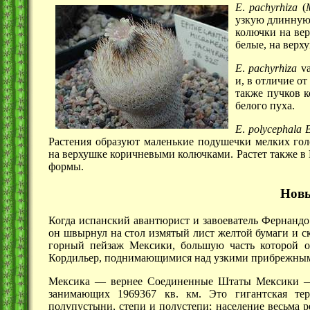
Е
.
pachyrhiza
(
узкую длинную 
колючки на вер
белые, на верх
Е
.
pachyrhiza
va
и, в отличие о
также пучков к
белого пуха.
Е
.
polycephala
B
Растения образуют маленькие подушечки мелких гол
на верхушке коричневыми колючками. Растет также в
формы.
Новы
Когда испанский авантюрист и завоеватель Фернандо
он швырнул на стол измятый лист желтой бумаги и ск
горный пейзаж Мексики, большую часть которой о
Кордильер, поднимающимися над узкими прибрежны
Мексика — вернее Соединенные Штаты
Мексики 
занимающих
1969367 кв. км.
Это гигантская тер
полупустыни, степи и полустепи; население весьма ре