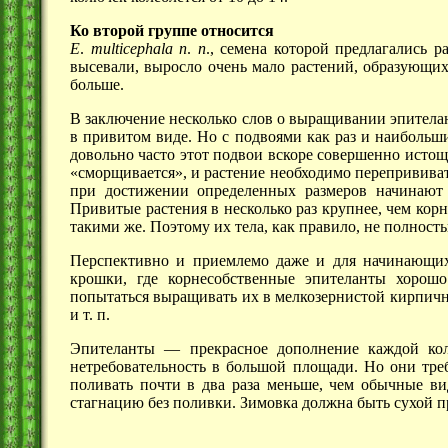
Ко второй группе относится
Е
.
multicephala
n
.
n
., семена которой предлагались 
высевали, выросло очень мало растений, образующих
больше.
В заключение несколько слов о выращивании эпитела
в привитом виде. Но с подвоями как раз и наибольш
довольно часто этот подвои вскоре совершенно истощ
«сморщивается», и растение необходимо перепривива
при достижении определенных размеров начинают 
Привитые растения в несколько раз крупнее, чем кор
такими же. Поэтому их тела, как правило, не полнос
Перспективно и приемлемо даже и для начинающих
крошки, где корнесобственные эпителанты хорош
попытаться выращивать их в мелкозернистой кирпичн
и
т. п.
Эпителанты — прекрасное дополнение каждой кол
нетребовательность в большой площади. Но они тре
поливать почти в два раза меньше, чем обычные в
стагнацию без поливки. Зимовка должна быть сухой 