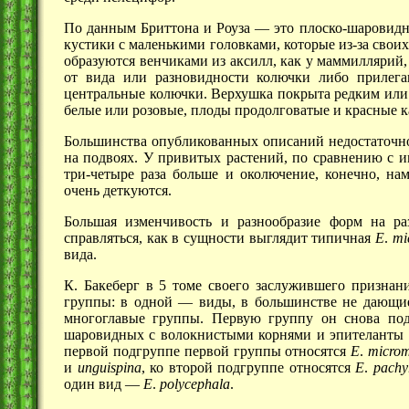
По данным Бриттона и
Роуза —
это плоско-шаровидн
кустики с маленькими головками, которые
из-за
своих
образуются венчиками из аксилл, как у маммиллярий,
от вида или разновидности колючки либо прилега
центральные колючки. Верхушка покрыта редким или
белые или розовые, плоды продолговатые и красные к
Большинства опубликованных описаний недостаточно
на подвоях. У привитых растений, по сравнению с 
три-четыре
раза больше и околючение, конечно, нам
очень деткуются.
Большая изменчивость и разнообразие форм на р
справляться, как в сущности выглядит типичная
Е
.
mi
вида.
К. Бакеберг в 5 томе своего заслужившего признани
группы: в
одной —
виды, в большинстве не дающие
многоглавые группы. Первую группу он снова под
шаровидных с волокнистыми корнями и эпителанты
первой подгруппе первой группы относятся
Е
.
microm
и
unguispina
, ко второй подгруппе относятся
Е
.
pachy
один
вид —
Е
.
polycephala
.