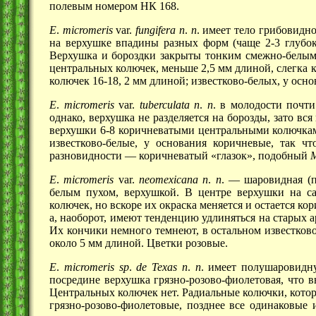
полевым номером
НК 168
.
Е
.
micromeris
var.
fungifera
n
.
n
. имеет тело грибовидн
на верхушке впадины разных форм (чаще
2-3
глубок
Верхушка и бороздки закрыты тонким смежно-белым 
центральных колючек, меньше
2,5 мм
длиной, слегка 
колючек
16-18,
2 мм
длиной; известково-белых, у осно
Е
.
micromeris
var.
tuberculata
n
.
n
. в молодости почт
однако, верхушка не разделяется на борозды, зато в
верхушки
6-8
коричневатыми центральными колючкам
известково-белые, у основания коричневые, так ч
разновидности —
коричневатый «глазок», подобный
Е
.
micromeris
var.
neomexicana
n
.
n
. —
шаровидная (пр
белым пухом, верхушкой. В центре верхушки на 
колючек, но вскоре их окраска меняется и остается к
а, наоборот, имеют тенденцию удлиняться на старых 
Их кончики немного темнеют, в остальном известков
около
5 мм
длиной. Цветки розовые.
Е
.
micromeris
sp
.
de
Texas
n
.
n
. имеет полушаровидн
посредине верхушка грязно-розово-фиолетовая, что
Центральных колючек нет. Радиальные колючки, кот
грязно-розово-фиолетовые, позднее все одинаковые