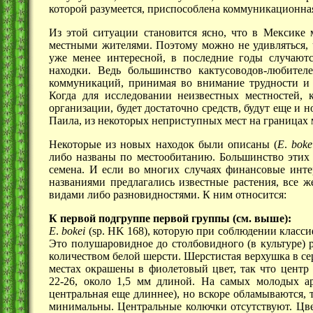
которой разумеется, приспособлена коммуникационная
Из этой ситуации становится ясно, что в Мексике 
местными жителями. Поэтому можно не удивляться, ч
уже менее интересной, в последние годы случают
находки. Ведь большинство кактусоводов-любите
коммуникаций, принимая во внимание трудности и 
Когда для исследовании неизвестных местностей, 
организации, будет достаточно средств, будут еще и 
Паила, из некоторых неприступных мест на границах 
Некоторые из новых находок были описаны
(
Е
.
boke
либо названы по местообитанию. Большинство этих
семена. И если во многих случаях финансовые инт
названиями предлагались известные растения, все 
видами либо разновидностями. К ним относится:
К первой подгруппе первой группы (см. выше):
Е
.
bokei
(sp. HK 168),
которую при соблюдении класси
Это полушаровидное до столбовидного
(в культуре)
р
количеством белой шерсти. Шерстистая верхушка в с
местах окрашены в фиолетовый цвет, так что центр
22-26,
около
1,5 мм
длиной. На самых молодых ар
центральная еще длиннее), но вскоре обламываются, 
минимальны. Центральные колючки отсутствуют. Цве