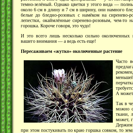
темно-зелёный. Однако цветки у этого
вида —
полный
около
6 см
в длину и
7 см
в ширину, они намного бле
белые до бледно-розовых с намёком на сиренево-р
лепестки, окаймлённые сиренево-розовым, чем-то 
горошка. Короче говоря, это чудо!
И это всего лишь несколько сильно околюченных 
вашего
внимания —
а ведь есть еще!
Пересаживаем «жутко» околюченные растение
Часто в
предлаг
рекомен
меньшей
перчатк
требует
А может
Так в ч
можно с
ткани, 
может, 
Держим 
при этом постукивать по краю горшка совком, то зем