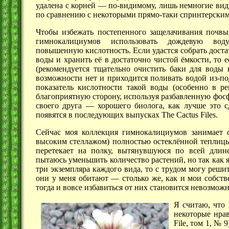
удалена с
корней —
по-видимому, лишь немногие виды
по сравнению с некоторыми прямо-таки спринтерским
Чтобы избежать постепенного защелачивания почвы
гимнокалициумов использовать дождевую вод
повышенную кислотность. Если удастся собрать дост
воды и хранить её в достаточно чистой ёмкости, то е
(рекомендуется тщательно очистить баки для воды 
возможности нет и приходится поливать водой из-по
показатель кислотности такой воды (особенно в р
благоприятную сторону, используя разбавленную фос
своего
друга —
хорошего биолога, как лучше это с
появятся в последующих выпусках The Cactus Files.
Сейчас моя коллекция гимнокалициумов занимает о
высоким стеллажом) полностью остеклённой тепли
перетекает на полку, вытянувшуюся по всей длин
пытаюсь уменьшить количество растений, но так как
три экземпляра каждого вида, то с трудом могу решит
они у меня
обитают —
столько же, как и мои собст
тогда и вовсе избавиться от них становится невозмож
Я считаю, что
некоторые нрав
File,
том 1,
№ 9)