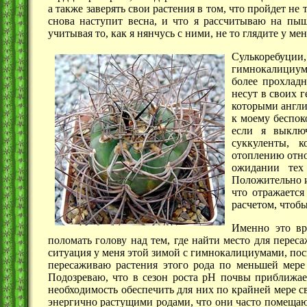
а также заверять свои растения в том, что пройдет не 
снова наступит весна, и что я рассчитываю на пыш
учитывая то, как я нянчусь с ними, не то глядите у мен
Сулькоре
гимнокалициу
более прохлад
несут в своих 
которыми англи
к моему беспоко
если я выклю
суккуленты, 
отоплению отно
ожидании тех
Положительно 
что отражается
расчетом, чтобы
Именно это вр
поломать голову над тем, где найти место для пере
ситуация у меня этой зимой с гимнокалициумами, поск
пересаживаю растения этого рода по меньшей мере 
Подозреваю, что в сезон роста pH почвы приближае
необходимость обеспечить для них по крайней мере с
энергично растущими родами, что они часто помещаютс