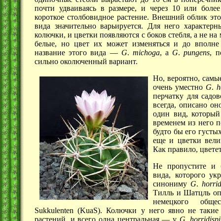
почти удваиваясь в размере, и через 10 или более
короткое столбовидное растение. Внешний облик эт
вида значительно варьируется. Для него характерн
колючки, и цветки появляются с боков стебля, а не на
белые, но цвет их может изменяться и до вполне
название этого
вида —
G
.
michoga
, а
G
.
pungens
, 
сильно околюченный вариант.
Но, вероятно, самы
очень уместно
G
.
h
перчатку для садов
всегда, описано он
один вид, которы
временем из него 
будто бы его густы
еще и цветки вел
Как правило, цветет
Не пропустите и 
вида, которого ук
синониму
G
.
horri
Тилль и Шатцль оп
немецкого обще
Sukkulenten (KuaS). Колючки у него явно не такие
растений, и всего одна
центральная —
у
G
.
horridisp