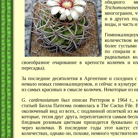
обидного м
Trichomosemin
многогранен, ч
и в других по
виды, и часть 
Гимнокалициум
количеством ве
более густыми
по спирали и 
радиальных к
своеобразное очарование в крепости колючек и их
пересадка).
За последние десятилетия в Аргентине и соседних с
немало новых гимнокалициумов, и сейчас в культуре
из самых красивых в смысле колючек. Некоторые из 
G
.
cardenasianum
был описан Риттером в 1964 г., и
статьей Билла Патнэма появилась в The Cactus File. 
околюченый вид из всех, с подлинной оплеткой из ж
которые, тесня друг друга, переплетаются самым бесп
бледным розовым цветкам приходится буквально ср
через колючки. В последние годы этот кактус с
количествах, однако он, похоже, немного чувствителе