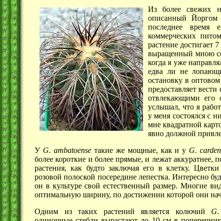
Из более свежих
описанный Йоргом
последнее время 
коммерческих
пито
растение достигает
7
выращенный мною сея
когда я уже направл
едва ли не лопающ
остановку в оптово
предоставляет вести
отвлекающими его о
услышал, что я рабо
у меня состоялся с 
мне квадратной карт
явно должной привл
У
G
.
ambatoense
такие же мощные, как и у
G
.
carde
более короткие и более прямые, и лежат аккуратнее, 
растения, как будто заключая его в клетку. Цветки
розовой полоской посередине лепестка. Интересно бу
он в культуре свой естественный размер. Многие ви
оптимальную ширину, по достижении которой они нач
Одним из таких растений является колючий
G
одиночные стебли вырастают до
10 см
в поперечнике