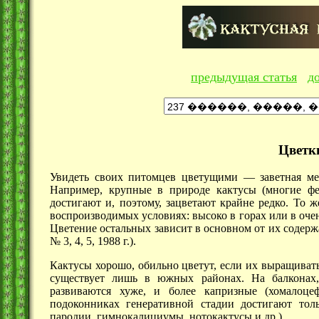
предыдущая статья
д
Цветки
Увидеть своих питомцев
цветущими —
заветная ме
Например, крупные в природе кактусы (многие фер
достигают и, поэтому, зацветают крайне редко. То ж
воспроизводимых условиях: высоко в горах или в очен
Цветение остальных зависит в основном от их содер
№ 3, 4, 5,
1988 г.).
Кактусы хорошо, обильно цветут, если их выращиват
существует лишь в южных районах. На балконах,
развиваются хуже, и более капризные (хомалоце
подоконниках генеративной стадии достигают тол
пародии, гимнокалициумы, нотокактусы
и др.).