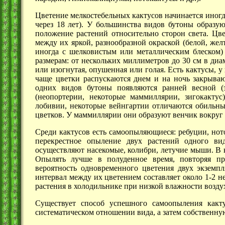
Цветение мелкостебельных кактусов начинается иногда
через
18 лет).
У большинства видов бутоны образуют
положение растений относительно сторон света. Цв
между их яркой, разнообразной окраской (белой, жел
иногда с шелковистым или металлическим блеском)
размерам: от нескольких миллиметров до
30 см
в диам
или изогнутая, опушенная или голая. Есть кактусы, 
чаще цветки распускаются днем и на ночь закрываю
одних видов бутоны появляются ранней весной (
(неопортерии, некоторые маммиллярии, зигокактус
лобивии, некоторые вейнгартии отличаются обильны
цветков. У маммиллярии они образуют венчик вокруг
Среди кактусов есть самоопыляющиеся: ребуции, нот
перекрестное опыление двух растений одного ви
осуществляют насекомые, колибри, летучие мыши. В 
Опылять лучше в полуденное время, повторяя пр
вероятность одновременного цветения двух экземпл
интервал между их цветением составляет около
1-2 н
растения в холодильнике при низкой влажности возду
Существует способ успешного самоопыления какту
систематическом отношении вида, а затем собственну