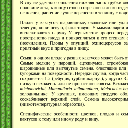
В случае удачного опыления нижняя часть трубки ок
половине лета, к концу сезона созревают и легко отд
не поспел, растение лучше перенести в теплицу с подс
Плоды у кактусов шаровидные, овальные или удл
зеленую, коричневую, фиолетовую. У маммиллярии и 
выталкиваются наружу. У первых этот процесс неред
пространство плода и прикрепляться к его стенкам
(неочиления). Плоды у опунций, эхиноцереусов з
приятный вкус и пригодна в пищу.
Семян в одном плоде у разных кактусов может быть о
Самые мелкие у пародий, ацтекиумов, стромбокак
шаровидные или вытянутые семена, блестящие или 
бугорками на поверхности. Нередки случаи, когда час
сохраняется
1-2
(ребуция, турбиникарпус), у других
3-
низкую всхожесть или не прорастают совсем. Всхожес
michanovichii
,
Mammillaria zeilmanniana
,
Melocactus ba
холодильнике. У крупных, имеющих твердую обол
соскабливают верхний слой. Семена высокогорны
(низкотемпературная обработка).
Специфические особенности цветков, плодов и сем
кактусов к тому или иному роду и виду.