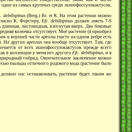
е. одни из самых крупных среди эхинофоссулокактусов,
. debilispinus
(Berg.)
Br. et R.
На этом растении можно
гласно К. Ферстеру,
Еfc. debilispinus
должен иметь 7-9
 длинная, листовидная, изогнутая вверх. Две боковые
едняя колючка отсутствует. Моë растение (я приобрел
ек в верхней части ареолы (часто на одном ребре есть
. На других ареолах она вообще отсутствует. Там, где
ичается от всех эхинофоссулокактусов прежде всего
ак в коллекции у меня нет другого
Еfc. debilispinus
, и я
о природный гибрид. Окончательное заключение можно
месью пыльцы отличного родового вида (растение было
должно нас останавливать, растение будет таким же