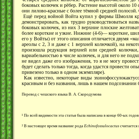
боковых колючек и рëбер. Растение высотой около 10 
они лилово-красные с более тëмной средней полосой
Ещë перед войной Войта купил у фирмы Шмолля кра
демонстрировать, как трудно руководствоваться наз
боковых колючек, из них 3 верхние плоские желтоват
более короткие и узкие. Нижние (4-6)— короткие, ши
его у Войты) от этого описания отличается двумя «ма
ареолы с 2, 3 и даже с 1 верхней колючкой), на неко
произошла редукция верхней или средней колючки, 
вариабельностью в числе колючек, и для него не под
не видел даже его изображения, то я не могу прове
будет сделать только тогда, когда удастся провести
привезено только в одном экземпляре).
Как известно, некоторые виды эхинофоссулокактусо
красивым и без названия, лишь в нашем подсознании 
Перевод с чешского языка В. А. Скородумова
¹ По всей видимости эта статья была написана в конце 60-ых годов
² В настоящее время название рода
Echinofossulocactus
считается 