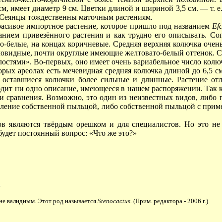
см, имеет диаметр 9 см. Цветки длиной и шириной 3,5 см. — т. 
. Сеянцы тождественны маточным растениям.
сивое импортное растение, которое пришло под названием
Еfc
ванием привезëнного растения и как трудно его описывать. Со
о-белые, на концах коричневые. Средняя верхняя колючка очень
ловидные, почти округлые имеющие желтовато-белый оттенок. Ср
лостями». Во-первых, оно имеет очень вариабельное число колюч
торых ареолах есть мечевидная средняя колючка длиной до 6,5 см
оставшиеся колючки более сильные и длинные. Растение отл
ходит ни одно описание, имеющееся в нашем распоряжении. Так к
сти сравнения. Возможно, это один из неизвестных видов, либ
 опыление собственной пыльцой, либо собственной пыльцой с при
в являются твëрдым орешком и для специалистов. Но это не 
будет постоянный вопрос: «Что же это?»
.
не валидным. Этот род называется
Stenocactus
. (Прим. редактора - 2006 г.).