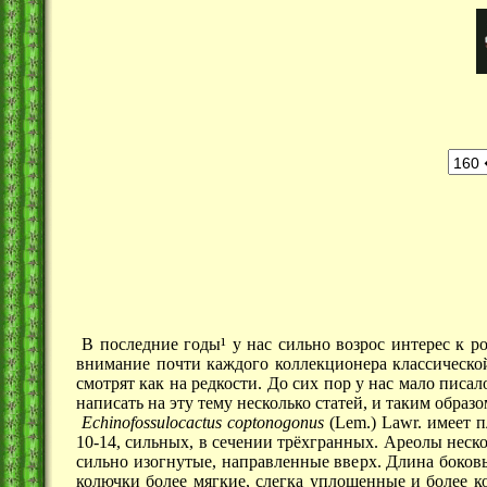
В последние годы¹ у нас сильно возрос интерес к р
внимание почти каждого коллекционера классической
смотрят как на редкости. До сих пор у нас мало писал
написать на эту тему несколько статей, и таким обра
Echinofossulocactus coptonogonus
(Lem.) Lawr. имеет п
10-14, сильных, в сечении трëхгранных. Ареолы неско
сильно изогнутые, направленные вверх. Длина боковы
колючки более мягкие, слегка уплощенные и более ко