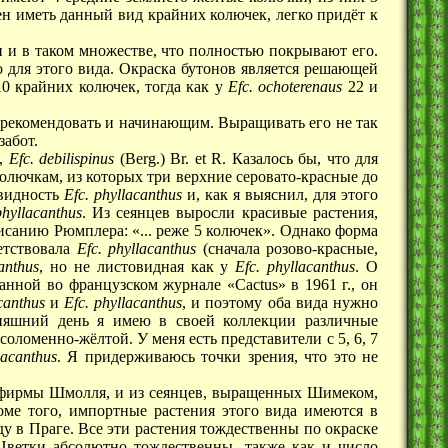
ен иметь данный вид крайних колючек, легко придëт к
ни и в таком множестве, что полностью покрывают его.
о для этого вида. Окраска бутонов является решающей
0 крайних колючек, тогда как у
Efc. ochoterenaus
22 и
 рекомендовать и начинающим. Выращивать его не так
забот.
k,
Efc. debilispinus
(Berg.)
Br. et R
. Казалось бы, что для
колючкам, из которых три верхние серовато-красные до
овидность
Efc. phyllacanthus
и, как я выяснил, для этого
phyllacanthus
. Из сеянцев выросли красивые растения,
исанию Рюмплера: «... реже 5 колючек». Однако форма
етствовала
Еfc. phyllacanthus
(сначала розово-красные,
anthus
, но не листовидная как у
Еfc. phyllacanthus
. О
нной во французском журнале «Cactus» в 1961 г., он
canthus
и
Еfc. phyllacanthus
, и поэтому оба вида нужно
няшний день я имею в своей коллекции различные
ломенно-жëлтой. У меня есть представители с 5, 6, 7
lacanthus
. Я придерживаюсь точки зрения, что это не
т фирмы Шмолля, и из сеянцев, выращенных Шимеком,
оме того, импортные растения этого вида имеются в
у в Праге. Все эти растения тождественны по окраске
 Цветки абсолютно тождественны, также как и число