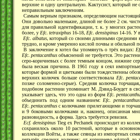
верхние и одну центральную. Кактусист, который не 
неправильным заключениям.
Самым верным признаком, определяющим настоящ
Они довольно маленькие, длиной не более 2 см. чист
для правильной идентификации, т. к. у многих раст
более, у
Efc. tetraxiphus
16-18,
Efc. densispinus
14-16. У 
Efc. albatus
, который со своими длинными средними к
трудно, и кроме умеренно кислой почвы и обильной п
В заключение я хотел бы упомянуть о трëх видах:
Еf
Еfc. pentacanthus
объяснений не требуется. Это растени
серо-коричневых с более темным концом, нижние сер
была веская причина. В 1961 году я сеял импортн
которые формой и цветками были тождественны обозна
верхних колючек больше соответствовала
Еfc. pentac
позже соломенно-серые). Средняя колючка торчащая,
подобном растении упоминает М. Дэвид-Боудет в сво
указывает здесь, что это одна из форм
Еfc. pentacanth
объединить под одним названием:
Еfc. pentacanthus
Еfc. pentacanthus
с колючками прилегающими и торчащим
и 9 боковыми колючками и, наконец, описанная м
разновидность, а форма. Здесь требуется ревизия.
Ecf. densispinus
Tieg ex Pechanek происходит из кол
сохранилось около 10 растений, которые в основно
коллекции Войты, а также сеянцы из импортных семян
четырëх средних колючек: от коричнево-жëлтой до 