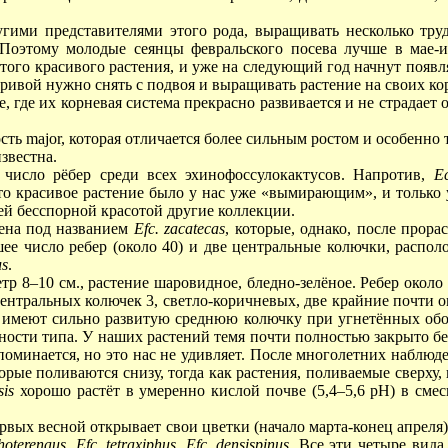
угими представителями этого рода, выращивать несколько труд
. Поэтому молодые сеянцы февральского посева лучше в мае
того красивого растения, и уже на следующий год начнут появля
 привой нужно снять с подвоя и выращивать растение на своих ко
, где их корневая система прекрасно развивается и не страдает 
ть major, которая отличается более сильным ростом и особенно 
звестна.
число рëбер среди всех эхинофоссулокактусов. Напротив,
Ec
это красивое растение было у нас уже «вымирающим», и только 
оей бесспорной красотой другие коллекции.
мена под названием
Efc. zacatecas
, которые, однако, после прора
е число ребер (около 40) и две центральные колючки, распол
us
.
тр 8–10 см., растение шаровидное, бледно-зелëное. Ребер около
ентральных колючек 3, светло-коричневых, две крайние почти ок
я имеют сильно развитую среднюю колючку при угнетëнных об
ности типа. У наших растений темя почти полностью закрыто б
оминается, но это нас не удивляет. После многолетних наблюд
орые поливаются снизу, тогда как растения, поливаемые сверху,
sis
хорошо растëт в умеренно кислой почве
(5,4–5,6 рН)
в смес
рвых весной открывает свои цветки (начало марта-конец апреля)
hoterenaus
,
Efc. tetraxiphus
,
Efc. densispinus
. Все эти четыре вид