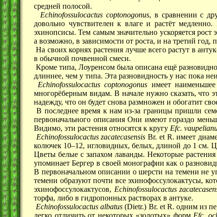
средней полосой.
Echinofossulocactus coptonogonus
, в сравнении с др
довольно чувствителен к влаге и растëт медленно
эхинопсисы. Тем самым значительно ускоряется рост э
а возможно, в зависимости от роста, и на третий год,
На своих корнях растения лучше всего растут в антуке
в обычной почвенной смеси.
Кроме типа, Лоуренсом была описана ещë разновиднос
длиннее, чем у типа. Эта разновидность у нас пока неи
Echinofossulocactus coptonogonus
имеет наименьшее 
многорëберным видам. В начале нужно сказать, что 
надежду, что он будет снова размножен и обогатит св
В последнее время к нам из-за границы пришли се
первоначального описания Они имеют гораздо меньше
Видимо, эти растения относятся к кругу
Efc. vaupelian
Echinofossulocactus zacatecasensis
Br. et R.
имеет диаме
колючек 10–12, игловидных, белых, длиной до 1 см. Ц
Цветы белые с запахом лаванды. Некоторые растени
упоминает Бергер в своей монографии как о разновид
В первоначальном описании о шерсти на темени не уп
темени образуют почти все эхинофоссулокактусы, кот
эхинофоссулокактусов,
Echinofossulocactus zacatecasen
торфа, либо в гидропонных растворах в антуке.
Echinofossulocactus albatus
(Dietr.)
Br. et R.
одним из пе
легко отличить от некоторых «золотых» форм
Еfc. oc