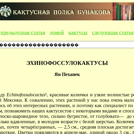
предыдущая статья
домой
кактусы
следующая статья
ЭХИНОФОССУЛОКАКТУСЫ
Ян Пеханек
оду
Echinofossulocactus
², красивые колючки и узкие волнистые 
 Мексики. К сожалению, этих растений у нас пока очень мало
ось об этих интересных растениях, и поэтому как специалист по
зом, познакомить наших кактусистов с некоторыми видами и спо
лоско-шаровидное тело, сильно бугристое, от голубовато— до с
лько вдавленные, в молодом возрасте с белой шерстью. Колючек 
х, почти четырëхгранных, — 2,5 см., средняя плоская достига
роткие. Цветки появляются в апреле-мае, длиной около 3 см.,