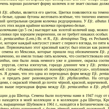
очень хорошо различает форму колючек и не знает сколько долж
ий
Еfc. albatus
, является его цветок. Цветки появляются на теме
о белые, однако бутоны желтовато-зелëные, что типично именн
ений центральная средняя колючка редуцирована. У
Еfc. albatus
1
всех этих видов крайние колючки прозрачно-белые.
олючками (до 5 см.) выглядит как золотой колючий шар, можно
оливки при хорошем укоренении, он не требует никаких особых 
c. pentacanthus
(Lem.)
Br. et R.
,
Efc. densispinus
Tieg. ex Pechane
е, которое каждый кактусист узнает с первого взгляда, по пяти 
ые. Первоначально этот красивый кактус был описан как разн
ые семена из Мексики, которые пришли под обозначением
Еfc. 
чению, но имели только пять колючек, что соответствовало оп
anthus
, они были лишь немного уже и длиннее, окраска соотв
 упругая, слегка изогнутая, гораздо длиннее чем у
Еfc. pentac
ей статье «Размышления об эхинофоссулокактусах», опубликова
us
. Я думаю, что это одна из переходных форм между
Еfc. penta
. и придать ранг разновидности
Еfc. phyllacanthus
. На сегод
и, с окраской тëмной до почти чëрной, красной, коричневой, со
ною выше переходная форма между
Еfc. pentacanthus
и
Еfc. phyl
лекции д-ра Шютца. Семена были получены нами в 1947 году о
м находятся в моей коллекции и в коллекции д-ра Шютца, Кр
, выращенные Шубиком в 1961 г., находятся в Ботаническом сад
тëмно-жëлто-коричневой с более тëмной верхней половиной.