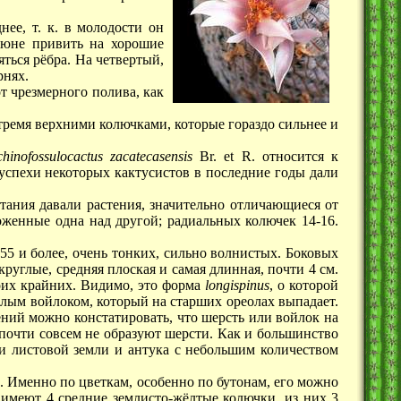
нее, т. к. в молодости он
-июне привить на хорошие
ться рëбра. На четвертый,
рнях.
от чрезмерного полива, как
тремя верхними колючками, которые гораздо сильнее и
hinofossulocactus zacatecasensis
Br. et R.
относится к
успехи некоторых кактусистов в последние годы дали
стания давали растения, значительно отличающиеся от
оженные одна над другой; радиальных колючек 14-16.
 55 и более, очень тонких, сильно волнистых. Боковых
руглые, средняя плоская и самая длинная, почти 4 см.
оих крайних. Видимо, это форма
longispinus
, о которой
елым войлоком, который на старших ореолах выпадает.
ений можно констатировать, что шерсть или войлок на
 почти совсем не образуют шерсти. Как и большинство
и листовой земли и антука с небольшим количеством
. Именно по цветкам, особенно по бутонам, его можно
а имеют 4 средние землисто-жëлтые колючки, из них 3