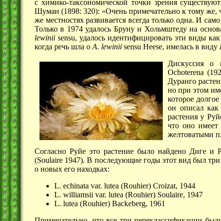
с химико-таксономической точки зрения существуют 
Шуман (1898: 320): «Очень примечательно к тому же, 
же местностях развивается всегда только одна. И са
Только в 1974 удалось Бруну и Хольмштеду на осно
lewinii
sensu, удалось идентифицировать эти виды ка
когда речь шла о
A
.
lewinii
sensu Heese, имелась в виду
Дискуссия о 
Ochoterena (19
Дуранго растен
но при этом им
которое долгое
он описал ка
растения у Руй
что оно имеет
желтоватыми п
Согласно Руйе это растение было найдено Диге и 
(Soulaire 1947). В последующие годы этот вид был тр
о новых его находках:
L. echinata var. lutea (Rouhier) Croizat, 1944
L. williamsii var. lutea (Rouhier) Soulaire, 1947
L. lutea (Rouhier) Backeberg, 1961
Примечательно, что все три переклассификации были