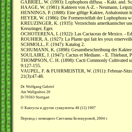
GABRIEL, W. (1993): Lophophora diffusa. - Kakt. and. Suk
HAAGE, W. (1981): Kakteen von A-Z. - Neumann, Leipzig
HENNINGS, P. (1888): Eine giftige Kaktee, Anhalonium lew
HEYER, W. (1986): Die Formenvielfalt der Lophophora willi
KREUZINGER, K. (1935): Verzeichnis amerikanischer und a
Kreuzinger, Eger.
OCHOTERENA, I. (1922): Las Cactaceas de Mexico. - Ed.
ROUHIER, A. (1927): La Plante qui fait les yeux emerveilles
SCHMOLL, F. (1947): Katalog 2.
SCHUMANN, K. (1898): Gesamtbeschreibung der Kaktee
SOULAIRE, J. (1947): Cactus et Mediane. - E. Thiebaut, Pa
THOMPSON, C. H. (1898): Cacti Commonly Cultivated und
9:127-155.
VAUPEL, F. & FUHRMEISTER, W. (1911): Februar-Sitzung 
21(3):47-48.
Dr. Wolfgang Gabriel
Am Wallgraben 26
D-70563 Stuttgart
© Кактусы и другие суккуленты 48 (12) 1997
Перевод с немецкого Светланы Белокуровой, 2004 г.