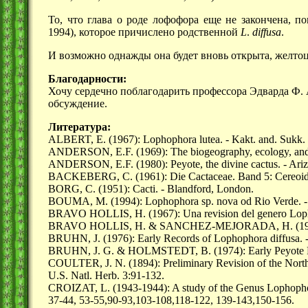
То, что глава о роде лофофора еще не закончена, п
1994), которое причислено родственной
L
.
diffusa
.
И возможно однажды она будет вновь открыта, желто
Благодарности:
Хочу сердечно поблагодарить профессора Эдварда Ф. 
обсуждение.
Литература:
ALBERT, E. (1967): Lophophora lutea. - Kakt. and. Sukk. 
ANDERSON, E.F. (1969): The biogeography, ecology, and 
ANDERSON, E.F. (1980): Peyote, the divine cactus. - Ariz
BACKEBERG, C. (1961): Die Cactaceae. Band 5: Cereoidea
BORG, C. (1951): Cacti. - Blandford, London.
BOUMA, M. (1994): Lophophora sp. nova od Rio Verde. - 
BRAVO HOLLIS, H. (1967): Una revision del genero Lopho
BRAVO HOLLIS, H. & SANCHEZ-MEJORADA, H. (1991): 
BRUHN, J. (1976): Early Records of Lophophora diffusa. - 
BRUHN, J. G. & HOLMSTEDT, B. (1974): Early Peyote Rese
COULTER, J. N. (1894): Preliminary Revision of the Nort
U.S. Natl. Herb. 3:91-132.
CROIZAT, L. (1943-1944): A study of the Genus Lophophora
37-44, 53-55,90-93,103-108,118-122, 139-143,150-156.