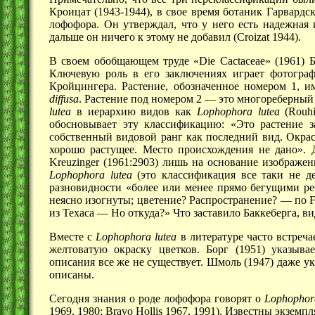
Кроицат (1943-1944), в свое время ботаник Гарвардс
лофофора. Он утверждал, что у него есть надежная
дальше он ничего к этому не добавил (Croizat 1944).
В своем обобщающем труде «Die Cactaceae» (1961) 
Ключевую роль в его заключениях играет фотограф
Кройцингера. Растение, обозначенное номером 1, 
diffusa
. Растение под номером
2 —
это многореберный 
lutea
в иерархию видов как
Lophophora lutea
(Rouhi
обосновывает эту классификацию: «Это растение 
собственный видовой ранг как последний вид. Окраск
хорошо растущее. Место происхождения не дано». 
Kreuzinger (1961:2903) лишь на основание изображен
Lophophora lutea
(это классификация все таки не де
разновидности «более или менее прямо бегущими реб
неясно изогнуты; цветение?
Распространение? —
по F
из
Техаса —
Но откуда?» Что заставило Баккеберга, ви
Вместе с
Lophophora lutea
в литературе часто встреча
желтоватую окраску цветков. Борг (1951) указыва
описания все же не существует. Шмоль (1947) даже 
описаны.
Сегодня знания о роде лофофора говорят о
Lophophora
1969, 1980; Bravo Hollis 1967, 1991). Известны экземп