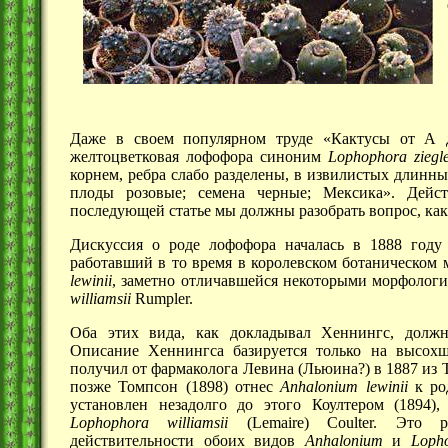
Даже в своем популярном труде «Кактусы от А д
желтоцветковая лофофора синоним
Lophophora ziegle
корнем, ребра слабо разделены, в извилистых длинны
плоды розовые; семена черные; Мексика». Дейс
последующей статье мы должны разобрать вопрос, как
Дискуссия о роде лофофора началась в 1888 году и
работавший в то время в королевском ботаническом м
lewinii
, заметно отличавшейся некоторыми морфологи
williamsii
Rumpler.
Оба этих вида, как докладывал Хеннингс, должн
Описание Хеннингса базируется только на высохш
получил от фармаколога Левина (Льюина?) в 1887 из 
позже Томпсон (1898) отнес
Anhalonium lewinii
к ро
установлен незадолго до этого Коултером (1894)
Lophophora williamsii
(Lemaire) Coulter. Это р
действительности обоих видов
Anhalonium
и
Loph