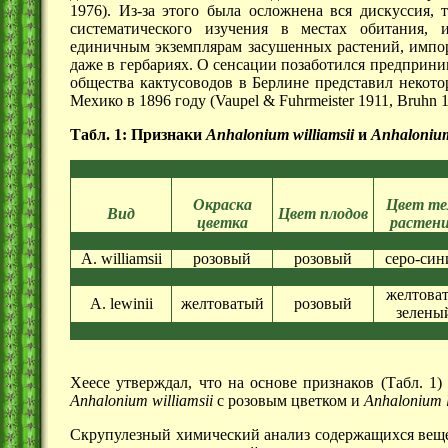
1976). Из-за этого была осложнена вся дискуссия, 
систематического изучения в местах обитания, 
единичным экземплярам засушенных растений, импор
даже в гербариях. О сенсации позаботился предприни
общества кактусоводов в Берлине представил некот
Мехико в 1896 году (Vaupel & Fuhrmeister 1911, Bruhn 1
Табл. 1: Признаки
Anhalonium williamsii
и
Anhalonium
Окраска
Цвет те
Вид
Цвет плодов
цветка
растен
A. williamsii
розовый
розовый
серо-син
желтоват
A. lewinii
желтоватый
розовый
зелены
Хеесе утверждал, что на основе признаков (Табл. 1)
Anhalonium williamsii
с розовым цветком и
Anhalonium l
Скрупулезный химический анализ содержащихся вещес