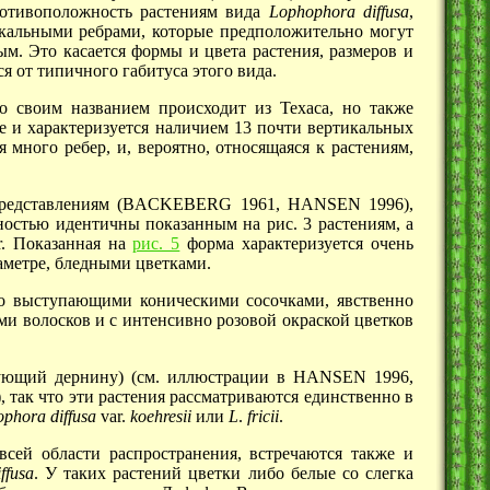
ротивоположность растениям вида
Lophophora
diffusa
,
икальными ребрами, которые предположительно могут
м. Это касается формы и цвета растения, размеров и
ся от типичного габитуса этого вида.
со своим названием происходит из Техаса, но также
е и характеризуется наличием 13 почти вертикальных
много ребер, и, вероятно, относящаяся к растениям,
 представлениям (BACKEBERG 1961, HANSEN 1996),
остью идентичны показанным на рис. 3 растениям, а
tr. Показанная на
рис. 5
форма характеризуется очень
аметре, бледными цветками.
о выступающими коническими сосочками, явственно
и волосков и с интенсивно розовой окраской цветков
разующий дернину) (см. иллюстрации в HANSEN 1996,
так что эти растения рассматриваются единственно в
ophora
diffusa
var.
koehresii
или
L
.
fricii
.
сей области распространения, встречаются также и
iffusa
. У таких растений цветки либо белые со слегка