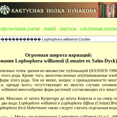
предыдущая статья
домой
кактусы
следующая статья
Огромная широта вариаций:
вание Lophophora williamsii (Lemaire ex Salm-Dyck)
различных точек зрения во множестве публикаций (HANSEN 1
этого рода. Кроме того, многочисленные опубликованные изо
орм этого рода. Тем не менее, вопрос о принадлежности мног
и, прежде всего, отсутствующее во многих случаях упомин
.
williamsii
многообразие форм растений составляющих его зачаст
ях Мексики от штата Куеретаро до штата Коауила и на север о
 два вида:
Lophophora
williamsii
и
Lophophora
diffusa
(
Croizat
)
Bra
ophophora
fricii
Habermann
также следует считать отдельным вид
а
рис. 2
. Места, где встречаются
Lophophora
williamsii
(1) и
L
.
dif