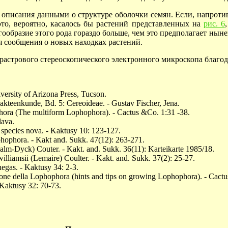
писания данными о структуре оболочки семян. Если, напротив,
это, вероятно, касалось бы растений представленных на
рис. 6
,
огообразие этого рода гораздо больше, чем это предполагает ны
я сообщения о новых находках растений.
астрового стереоскопического электронного микроскопа благо
ersity of Arizona Press, Tucson.
enkunde, Bd. 5: Cereoideae. - Gustav Fischer, Jena.
phora (The multiform Lophophora). - Cactus &Co. 1:31 -38.
lava.
ecies nova. - Kaktusy 10: 123-127.
ophora. - Kakt and. Sukk. 47(12): 263-271.
m-Dyck) Couter. - Kakt. and. Sukk. 36(11): Karteikarte 1985/18.
iamsii (Lemaire) Coulter. - Kakt. and. Sukk. 37(2): 25-27.
egas. - Kaktusy 34: 2-3.
ne della Lophophora (hints and tips on growing Lophophora). - Cactu
 Kaktusy 32: 70-73.