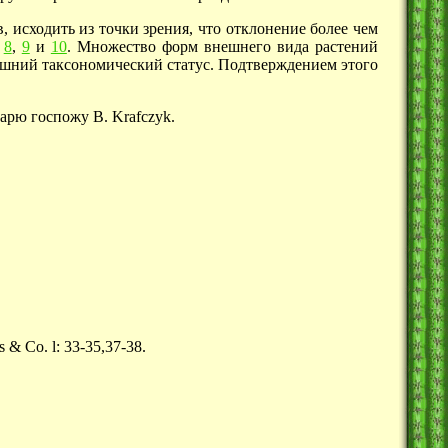
 исходить из точки зрения, что отклонение более чем
8
,
9
и
10
.
Множество форм внешнего вида растений
нешний таксономический статус. Подтверждением этого
дарю госпожу
B. Krafczyk.
s & Co. l: 33-35,37-38.