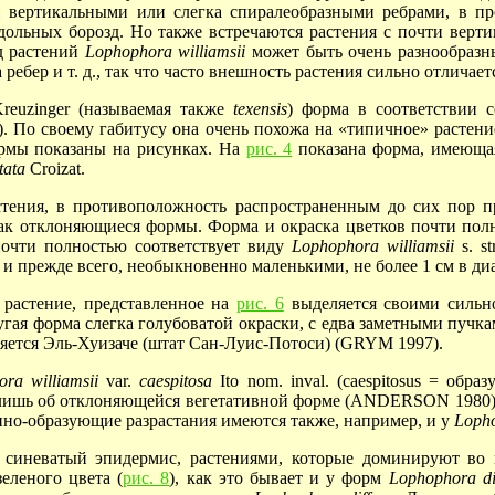
 вертикальными или слегка спиралеобразными ребрами, в п
дольных борозд. Но также встречаются растения с почти верт
д растений
Lophophora
williamsii
может быть очень разнообразны
ребер и т. д., так что часто внешность растения сильно отличает
reuzinger (называемая также
texensis
) форма в соответствии 
). По своему габитусу она очень похожа на «типичное» растени
ормы показаны на рисунках. На
рис. 4
показана форма, имеющая 
tata
Croizat.
стения, в противоположность распространенным до сих пор
как отклоняющиеся формы. Форма и окраска цветков почти полн
очти полностью соответствует виду
Lophophora
williamsii
s. s
 и прежде всего, необыкновенно маленькими, не более
1 см
в ди
растение, представленное на
рис. 6
выделяется своими сильн
ая форма слегка голубоватой окраски, с едва заметными пучкам
ляется Эль-Хуизаче (штат Сан-Луис-Потоси) (GRYM 1997).
ra williamsii
var.
caespitosa
Ito nom. inval. (caespitosus = об
лишь об отклоняющейся вегетативной форме (ANDERSON 1980), 
ино-образующие разрастания имеются также, например, и у
Loph
иневатый эпидермис, растениями, которые доминируют во в
-зеленого цвета
(
рис. 8
),
как это бывает и у форм
Lophophora
d