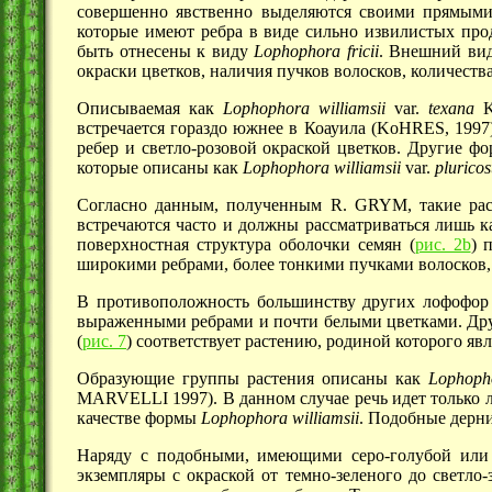
совершенно явственно выделяются своими прямыми
которые имеют ребра в виде сильно извилистых про
быть отнесены к виду
Lophophora
fricii
. Внешний ви
окраски цветков, наличия пучков волосков, количества 
Описываемая как
Lophophora williamsii
var.
texana
K
встречается гораздо южнее в Коауила (KoHRES, 1997
ребер и светло-розовой окраской цветков. Другие ф
которые описаны как
Lophophora
williamsii
var.
pluricos
Согласно данным, полученным R. GRYM, такие ра
встречаются часто и должны рассматриваться лишь 
поверхностная структура оболочки семян
(
рис. 2b
)
п
широкими ребрами, более тонкими пучками волосков,
В противоположность большинству других лофофор 
выраженными ребрами и почти белыми цветками. Друг
(
рис. 7
)
соответствует растению, родиной которого яв
Образующие группы растения описаны как
Lophopho
MARVELLI 1997). В данном случае речь идет только 
качестве формы
Lophophora
williamsii
. Подобные дерн
Наряду с подобными, имеющими серо-голубой или с
экземпляры с окраской от темно-зеленого до светло