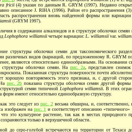
ra
fricii
(4) указан по данным R. GRYM (1997). Недавно откры
авно описанное J. RIHA (1996). Район его распространения (3
область распространения вновь найденной формы или вариаци
liamsii
(GRYM 1997).
азличия в содержании алкалоидов и в структуре оболочки сем
ид
Lophophora
williamsii
четыре вариации:
L
.
williamsii
var.
william
ние структуры оболочки семян для таксономического разде
ми различных видов (вариаций, по предложенному R. GRYM по
енее, являются относительно единообразными. На основании св
я структуры оболочки семян. На
рис. 2a
, представлен снимо
роскопа. Показанная структура поверхности почти абсолютно с
т хорошую повторяемость этого признака, и, с другой сторо
 На
рис. 2b
показана структура оболочки семян другой форм
й структурой семян типичной
Lophophora
williamsii
. В этих огра
га форм имеют относительно единообразную структуру.
 как это следует из
рис. 2
весьма обширна, и, соответственно,
са изображен на
рис. 1
и соответствует описанию «типичного»
что это культурное растение, так как в местах природного п
сохраняются только в верхушечной области.
еной до серо-голубой встречаются на территории от Техаса