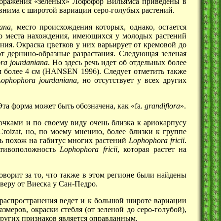
ображения «зеленых» Лофофор Вильямса приведены в
внима с широтой вариации серо-голубых растений.
iana
, место происхождения которых, однако, остается
го места нахождения, имеющихся у молодых растений
ния. Окраска цветков у них варьирует от кремовой до
 дернино-образные разрастания. Следующая зеленая
ra
jourdaniana
. Но здесь речь идет об отдельных более
м более
4 см
(HANSEN 1996). Следует отметить также
Lophophora
jourdaniana
, но отсутствует у всех других
 Эта форма может быть обозначена, как «fa.
grandiflora
».
чками и по своему виду очень близка к ариокарпусу
roizat, но, по моему мнению, более близки к группе
ь похож на габитус многих растений
Lophophora
fricii
.
отивоположность
Lophophora
fricii
, которая растет на
ворит за то, что также в этом регионе были найдены
веру от Виеска у Сан-Педро.
распространения ведет и к большой широте вариации
змеров, окраски стебля (от зеленой до серо-голубой),
других признаков является оправданным.