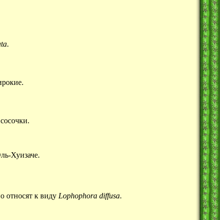
ata
.
ирокие.
сосочки.
Эль-Хуизаче.
но относят к виду
Lophophora
diffusa
.