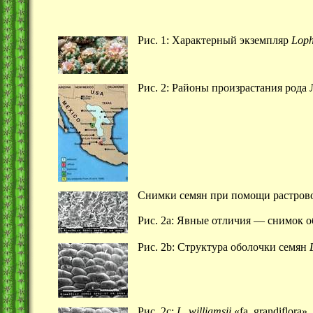
Рис. 1: Характерный экземпляр
Loph
Рис. 2: Районы произрастания рода
Снимки семян при помощи растрово
Рис. 2а: Явные отличия — снимок 
Рис. 2b: Структура оболочки семян
Рис. 2с:
L
.
williamsii
«fa. grandiflora