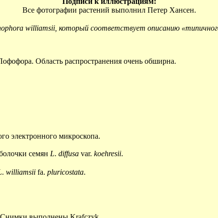
Подписи к иллюстрациям:
Все фотографии растений выполнил Петер Хансен.
ophora williamsii
, который соответствует описанию «типично
 Лофофора. Область распространения очень обширна.
го электронного микроскопа.
оболочки семян
L
.
diffusa
var.
koehresii
.
L
.
williamsii
fa.
pluricostata
.
». Снимки выполнены Krafczyk.