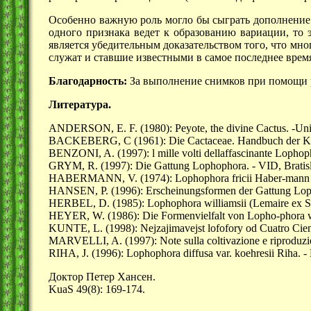
Особенно важную роль могло бы сыграть дополнение о
одного признака ведет к образованию вариации, то 
является убедительным доказательством того, что мн
служат и ставшие известными в самое последнее врем
Благодарность:
За выполнение снимков при помощи р
Литература.
ANDERSON, E. F. (1980): Peyote, the divine Cactus. -Univ
BACKEBERG, C (1961): Die Cactaceae. Handbuch der Kakte
BENZONI, A. (1997): l mille volti dellaffascinante Lopho
GRYM, R. (1997): Die Gattung Lophophora. - VID, Bratis
HABERMANN, V. (1974): Lophophora fricii Haber-mann sp
HANSEN, P. (1996): Erscheinungsformen der Gattung Loph
HERBEL, D. (1985): Lophophora williamsii (Lemaire ex Sal
HEYER, W. (1986): Die Formenvielfalt von Lopho-phora will
KUNTE, L. (1998): Nejzajimavejst lofofory od Cuatro Cien
MARVELLI, A. (1997): Note sulla coltivazione e riproduzio
RIHA, J. (1996): Lophophora diffusa var. koehresii Riha. -
Доктор Петер Хансен.
KuaS 49(8): 169-174.