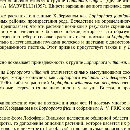
асто ошибочно относят к группе
Lophophora
diffusa
. Другие из
 и A. MARVELLI (1997). Широта вариации данного признака сра
кже растения, описанные Хаберманом как
Lophophora
jourdan
тных районах произрастания рода. Вследствие не определенно
редполагает, что эти растения возникли в результате скрещива
ию многочисленных боковых побегов, которые часто образуют
строению ребер и сосочков растения очень похожи на
Lophopho
ильно выступающими пучками волосков и цветками с диаметро
окрашенного пестика. Этот признак присутствует также и у
сно доказывает принадлежность к группе
Lophophora
williamsii
.
ция
Lophophora
williamsii
отличается сильно выступающими сосо
форы, которые описаны как
Lophophora
williamsu
var.
decipiens
C
996). Габитус растений
Lophophora
williamsii
var.
decipiens
очен
оторые встречаются на низменности у лагуны Виеска, в пр
одновременно уже на протяжении ряда лет. И поэтому многое го
ным Хаберманом как
Lophophora
fricii
и собранным A. V. FRIC к се
образие форм Лофофоры Вильямса вследствие обширной области 
оты, то дополнение описания растений, которое касается их ра
озового, в диаметре от 1 до
4,5 см)
и плодов, пучков волосков и 