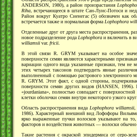
ANDERSON, 1980), а район произрастания
Lophopho
Riha
, встречающееся в штате Сан-Луис-Потоси и нед
Район вокруг Куатро Сиенегас (5) обозначен как 
встречается также и нормальная форма
Lophophora
wil
Отделенные друг от друга места распространения, р
новое подразделение рода
Lophophora
и включить в в
williamsii
var.
fricii
.
В этой связи R. GRYM указывает на особое значе
поверхности семян являются характерными признака
вариации одного вида указанные признаки, тем не м
этих четырех таксонов подтвердить явные различи
выполненный с помощью растрового электронного мик
R. GRYM. Этот факт, с одной стороны, подчеркивае
поверхности семян других видов (HANSEN, 1996).
«jourdaniana», полностью совпадает с поверхностно
клетки оболочки семян внутри некоторого узкого кру
Область распространения вида
Lophophora williamsii
,
1986). Характерный внешний вид Лофофоры Вильям
ярко выраженные пучки волосков указывают на то, 
факторов и воздействия
животных —
волоски обычно 
Такие растения с окраской эпидермиса от серо-зел