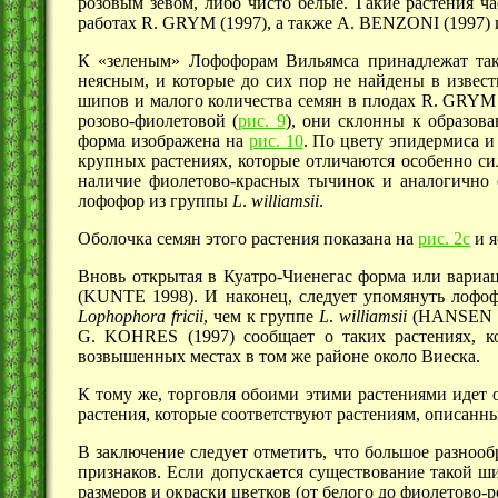
розовым зевом, либо чисто белые. Такие растения ч
работах R. GRYM (1997), а также A. BENZONI (1997)
К «зеленым» Лофофорам Вильямса принадлежат та
неясным, и которые до сих пор не найдены в извес
шипов и малого количества семян в плодах R. GRYM п
розово-фиолетовой
(
рис. 9
),
они склонны к образован
форма изображена на
рис. 10
.
По цвету эпидермиса и 
крупных растениях, которые отличаются особенно с
наличие фиолетово-красных тычинок и аналогично 
лофофор из группы
L
.
williamsii
.
Оболочка семян этого растения показана на
рис. 2с
и я
Вновь открытая в Куатро-Чиенегас форма или вариа
(KUNTE 1998). И наконец, следует упомянуть лофо
Lophophora
fricii
, чем к группе
L
.
williamsii
(HANSEN 1
G. KOHRES (1997) сообщает о таких растениях, к
возвышенных местах в том же районе около Виеска.
К тому же, торговля обоими этими растениями идет 
растения, которые соответствуют растениям, описан
В заключение следует отметить, что большое разно
признаков. Если допускается существование такой шир
размеров и окраски цветков (от белого до фиолетово-р