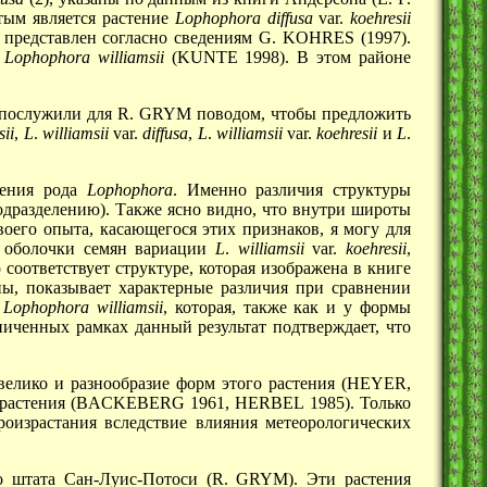
тым является растение
Lophophora
diffusa
var.
koehresii
) представлен согласно сведениям G. KOHRES (1997).
и
Lophophora
williamsii
(KUNTE 1998). В этом районе
ян послужили для R. GRYM поводом, чтобы предложить
sii
,
L
.
williamsii
var.
diffusa
,
L
.
williamsii
var.
koehresii
и
L
.
ления рода
Lophophora
. Именно различия структуры
дразделению). Также ясно видно, что внутри широты
оего опыта, касающегося этих признаков, я могу для
к оболочки семян вариации
L
.
williamsii
var.
koehresii
,
оответствует структуре, которая изображена в книге
ны, показывает характерные различия при сравнении
ы
Lophophora
williamsii
, которая, также как и у формы
ниченных рамках данный результат подтверждает, что
 велико и разнообразие форм этого растения (HEYER,
 растения (BACKEBERG 1961, HERBEL 1985). Только
роизрастания вследствие влияния метеорологических
 до штата Сан-Луис-Потоси (R. GRYM). Эти растения