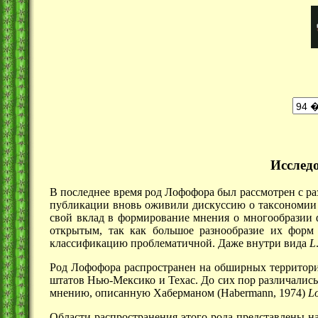
Исследо
В последнее время род Лофофора был рассмотрен с 
публикации вновь оживили дискуссию о таксономии 
свой вклад в формирование мнения о многообразии ф
открытым, так как большое разнообразие их форм 
классификацию проблематичной. Даже внутри вида
L
Род Лофофора распространен на обширных территори
штатов Нью-Мексико и Техас. До сих пор различались
мнению, описанную Хаберманом (Habermann, 1974)
L
Области распространения этого рода представлены н