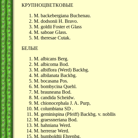
КРУПНОЦВЕТКОВЫЕ
М. backebergiana Buchenau.
М. dodsonii H. Bravo.
М. goldii Foster et Glass
M. saboae Glass.
M. theresae Cutak.
БЕЛЫЕ
М. albicans Berg.
М. albicoma Bod.
M. albiflora (Werd) Backbg.
M. albilanata Backbg.
M. bocasana Pos.
M. bombycina Quehl.
M. brauneana Bod.
M. сandida Scheidw.
M. chionocephala J. A. Purp,
M. columbiana SD .
M. geminispina (Pfeiff) Backbg. v. nobllis
M. graessneriana Bod.
M. hahniana Werd.
M. herrerae Werd.
M. humboldtii Ehrenbg.