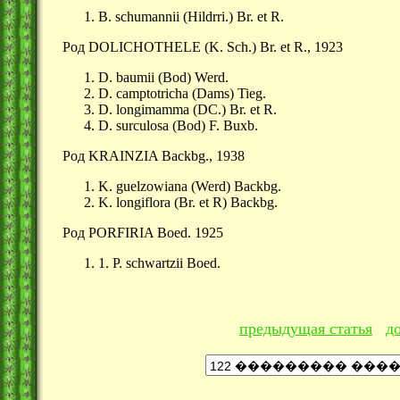
B. schumannii (Hildrri.) Br. et R.
Род DOLICHOTHELE (K. Sch.) Br. et R., 1923
D. baumii (Bod) Werd.
D. camptotricha (Dams) Tieg.
D. longimamma (DC.) Br. et R.
D. surculosa (Bod) F. Buxb.
Род KRAINZIA Backbg., 1938
K. guelzowiana (Werd) Backbg.
K. longiflora (Br. et R) Backbg.
Род PORFIRIA Boed. 1925
1. P. schwartzii Boed.
предыдущая статья
д