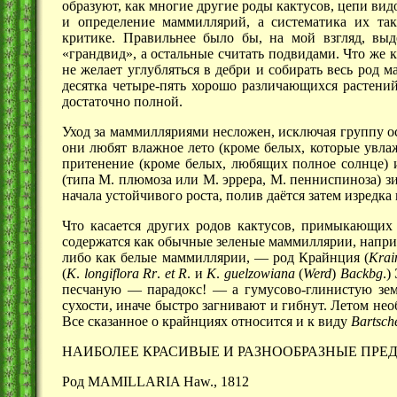
образуют, как многие другие роды кактусов, цепи видо
и определение маммиллярий, а систематика их та
критике. Правильнее было бы, на мой взгляд, выд
«грандвид», а остальные считать подвидами. Что же к
не желает углубляться в дебри и собирать весь род
м
десятка четыре-пять хорошо различающихся растений
достаточно полной.
Уход за маммилляриями несложен, исключая группу о
они любят влажное лето (кроме белых, которые увла
притенение (кроме белых, любящих полное солнце) 
(типа М. плюмоза или М. эррера, М. пенниспиноза) 
начала устойчивого роста, полив даётся затем изредка 
Что касается других родов кактусов, примыкающих
содержатся как обычные зеленые маммиллярии, наприм
либо как белые
маммиллярии, —
род Крайнция (
Krai
(
К
.
longiflora
Rr
.
et
R
. и
К
.
guelzowiana
(
Werd
)
Backbg
.)
песчаную —
парадокс! —
а гумусово-глинистую зе
сухости, иначе быстро загнивают и гибнут. Летом не
Все сказанное о крайнциях относится и к виду
Bartsch
НАИБОЛЕЕ КРАСИВЫЕ И РАЗНООБРАЗНЫЕ ПРЕД
Род MAMILLARIA Haw., 1812