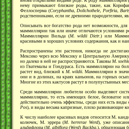
вновь открытыми видами роде. К роду Маммиллярия (с
нему примыкают близкие роды, такие, как Корифан
Феллосперма (
Coryphantha
,
Dolichothele
,
Porfiria
,
Bart
родственниками, если не древними прародителями, яв
Описывать все богатство рода нет возможности, для
маммиллярии так или иначе отличаются условиями ро
Маммиллярии Вильда (
M
.
wildii
Dietr
.) или Мамми
красивыми в хороших условиях содержания, как и наи
Распространены эти растения, никогда не достиг
Мексико через всю Мексику и Центральную Америку 
но далеко в ней не распространяются. Таковы
М
.
soehl
из Гватемалы и Гондураса. Есть маммиллярии на бол
растет вид, близкий к
М
.
wildii
. Маммиллярии в значи
они и в долинах, на краях каньонов, на горных осып
Многие из этих кактусов растут в полупустынных мес
Среди маммиллярии любители особо выделяют сист
маммиллярии, то есть имеющих белое, беловатое ил
действительно очень эффектны, среди них есть виды 
Pos
), и виды весьма капризные, плохо развивающие к
К числу наиболее красивых видов относится М. канди
колючек, М. эррера (
М
.
herrerae
Werd
), уже описан
альбифлора (
М
.
albiflora
(
Werd
)
Backbg
.), образующая 