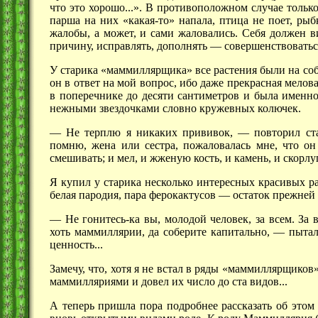
что это хорошо...». В противоположном случае тольк
парша на них «какая-то» напала, птица не поет, ры
жалобы, а может, и сами жаловались. Себя должен в
причину, исправлять,
дополнять —
совершенствоваться
У старика «маммиллярщика» все растения были на со
он в ответ на мой вопрос, ибо даже прекрасная мелов
в поперечнике до десяти сантиметров и была именно
нежными звездочками словно кружевных колючек.
— Не терплю я никаких
прививок, —
повторил ст
помню, жена или сестра, пожаловалась мне, что о
смешивать; и мел, и жженую кость, и камень, и
скорл
Я купил у старика несколько интересных красивых р
белая пародия, пара
ферокактусов —
остаток прежней 
— Не гонитесь-ка вы, молодой человек, за всем. За 
хоть маммиллярии, да соберите
капитально, —
пытал
ценность...
Замечу, что, хотя я не встал в ряды
«маммиллярщиков
маммилляриями и довел их число до ста видов...
А теперь пришла пора подробнее рассказать об этом