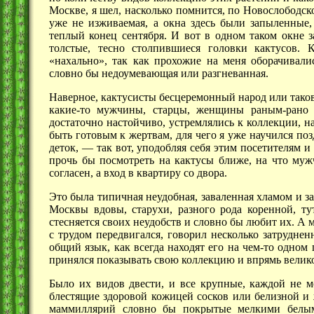
Москве, я шел, насколько помнится, по Новослободск
уже не изживаемая, а окна здесь были запыленные,
теплый конец сентября. И вот в одном таком окне
толстые, тесно столпившиеся головки кактусов. К
«нахально», так как прохожие на меня оборачивалис
словно бы недоумевающая или разгневанная.
Наверное, кактусисты бесцеремонный народ или тако
какие-то мужчины, старцы, женщины раным-рано и
достаточно настойчиво, устремлялись к коллекции, н
быть готовым к жертвам, для чего я уже научился по
деток, —
так вот, уподобляя себя этим посетителям и
прочь бы посмотреть на кактусы ближе, на что мужч
согласен, а вход в квартиру со двора.
Это была типичная неудобная, заваленная хламом и з
Москвы вдовы, старухи, разного рода коренной, т
стесняется своих неудобств и словно бы любит их. А
с трудом передвигался, говорил несколько затрудне
общий язык, как всегда находят его на чем-то одно
принялся показывать свою коллекцию и впрямь велик
Было их видов двести, и все крупные, каждой не 
блестящие здоровой кожицей сосков или белизной и 
маммиллярий словно бы покрытые мелкими белы