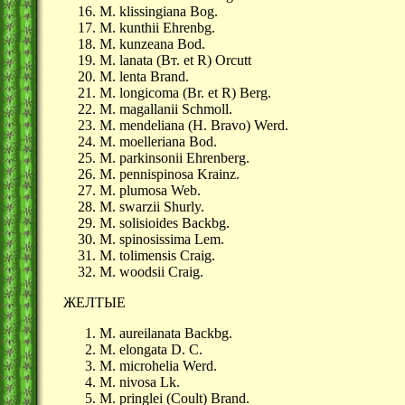
M. klissingiana Bog.
M. kunthii Ehrenbg.
M. kunzeana Bod.
M. lanata (Вт. et R) Orcutt
M. lenta Brand.
M. longicoma (Br. et R) Berg.
M. magallanii Schmoll.
M. mendeliana (H. Bravo) Werd.
M. moelleriana Bod.
M. parkinsonii Ehrenberg.
M. pennispinosa Krainz.
M. plumosa Web.
M. swarzii Shurly.
M. solisioides Backbg.
M. spinosissima Lem.
M. tolimensis Craig.
M. woodsii Craig.
ЖЕЛТЫЕ
M. aureilanata Backbg.
M. elongata D. C.
M. microhelia Werd.
M. nivosa Lk.
M. pringlei (Coult) Brand.