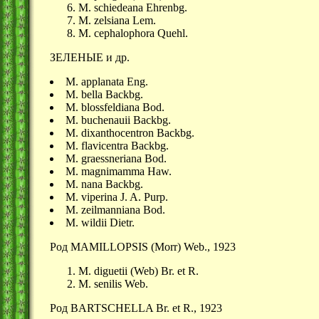
M. schiedeana Ehrenbg.
M. zelsiana Lem.
M. cephalophora Quehl.
ЗЕЛЕНЫЕ и др.
М. applanata Eng.
М. bella Backbg.
М. blossfeldiana Bod.
M. buchenauii Backbg.
M. dixanthocentron Backbg.
M. flavicentra Backbg.
M. graessneriana Bod.
M. magnimamma Haw.
M. nana Backbg.
M. viperina J. A. Purp.
M. zeilmanniana Bod.
M. wildii Dietr.
Род MAMILLOPSIS (Morr) Web., 1923
M. diguetii (Web) Br. et R.
M. senilis Web.
Род BARTSCHELLA Br. et R., 1923