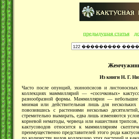
предыдущая статья
д
Жемчужины
Из книги Н. Г. Н
Часто после опунций, эхинопсисов и листоносны
коллекциях
маммиллярий —
«сосочковых» кактус
разнообразной формы.
Маммиллярии —
небольшие 
мнимая или действительная лишь для нескольких р
повозившись с растениями несколько десятилети
стремительно вымирать, едва лишь изменяются усло
корневой нематоды, червеца или нашествия трипсов
кактусоводов относится к маммилляриям скепти
преимущественно представителей этого рода кактусов
по количеству видов коллекцию этих растений и како