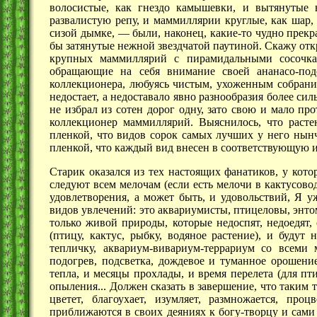
волосистые, как гнездо камышевки, и вытянутые
развалистую репу, и маммиллярии круглые, как шар,
сизой
дымке, —
были, наконец, какие-то чудно прекр
бы затянутые нежной звездчатой паутиной. Скажу
отк
крупных маммиллярий с пирамидальными сосочкам
обращающие на себя внимание своей ананасо-под
коллекционера, любуясь чистым, ухоженным собрание
недостает, а недоставало явно разнообразия более сил
не избрал из сотен дорог одну, зато свою и мало пр
коллекционер маммиллярий. Выяснилось, что расте
пленкой, что видов сорок самых лучших у него нын
пленкой, что каждый вид внесен в соответствующую
Старик оказался из тех настоящих фанатиков, у кото
следуют всем мелочам (если есть мелочи в кактусово
удовлетворения, а может быть, и удовольствий, Я у
видов увлечений: это аквариумисты, птицеловы, энто
только живой природы, которые недоспят, недоедят,
(птицу, кактус, рыбку, водяное растение), и будут
тепличку, аквариум-вивариум-террариум со всеми
подогрев, подсветка, дождевое и туманное орошени
тепла, и месяцы прохлады, и время перелета (для пт
опыления... Должен сказать в завершение, что таким 
цветет, благоухает, изумляет, размножается, проц
приближаются в своих деяниях к богу-творцу и сами