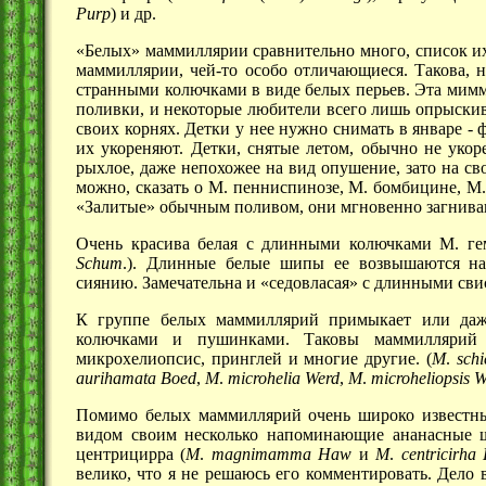
Purp
) и др.
«Белых» маммиллярии сравнительно много, список их
маммиллярии, чей-то особо отличающиеся. Такова, н
странными колючками в виде белых перьев. Эта мимм
поливки, и некоторые любители всего лишь опрыскиваю
своих корнях. Детки у нее нужно снимать в
январе -
ф
их укореняют. Детки, снятые летом, обычно не укор
рыхлое, даже непохожее на вид опушение, зато на св
можно, сказать о М. пенниспинозе, М. бомбицине, М
«Залитые» обычным поливом, они мгновенно загнива
Очень красива белая с длинными колючками М. ге
Schum
.). Длинные белые шипы ее возвышаются н
сиянию. Замечательна и «седовласая» с длинными св
К группе белых маммиллярий примыкает или даже
колючками и пушинками. Таковы маммиллярий ши
микрохелиопсис, принглей и многие другие. (
М
.
sch
aurihamata
Boed
,
M
.
microhelia
Werd
,
M
.
microheliopsis
W
Помимо белых маммиллярий очень широко известн
видом своим несколько напоминающие ананасные 
центрицирра (
М
.
magnimamma
Haw
и
М
.
centricirha
велико, что я не решаюсь его комментировать. Дело 