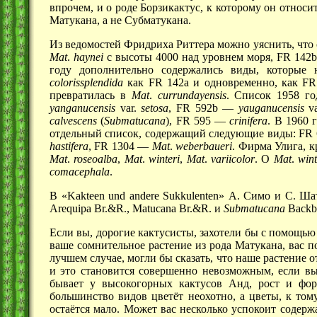
впрочем, и о роде Борзикактус, к которому он относ
Матукана, а не Субматукана.
Из ведомостей Фридриха Риттера можно уяснить, что
Mat
.
haynei
с высоты 4000 над уровнем моря,
FR 142
году дополнительно содержались виды, которые
colorissplendida
как
FR 142a
и одновременно, как
FR
превратилась в
Mat
.
currundayensis
. Список 1958 г
yanganucensis
var.
setosa
,
FR 592b —
yauganucensis
va
calvescens
(
Submatucana
),
FR 595 —
crinifera
. В
1960 
отдельный список, содержащий следующие виды:
FR
hastifera
,
FR 1304
—
Mat
.
weberbaueri
. Фирма Улига, 
Mat
.
roseoalba
,
Mat
.
winteri
,
Mat
.
variicolor
. О
Mat
.
wint
comacephala
.
В «Kakteen und andere Sukkulenten»
А. Симо
и
С. Ша
Arequipa Br.&R.,
Matucana Br.&R.
и
Submatucana
Backb
Если вы, дорогие кактусисты, захотели бы с помощь
ваше сомнительное растение из рода Матукана, вас п
лучшем случае, могли бы сказать, что наше растение 
и это становится совершенно невозможным, если вы 
бывает у высокогорных кактусов Анд, рост и фор
большинство видов цветёт неохотно, а цветы, к том
остаётся мало. Может вас несколько успокоит содер