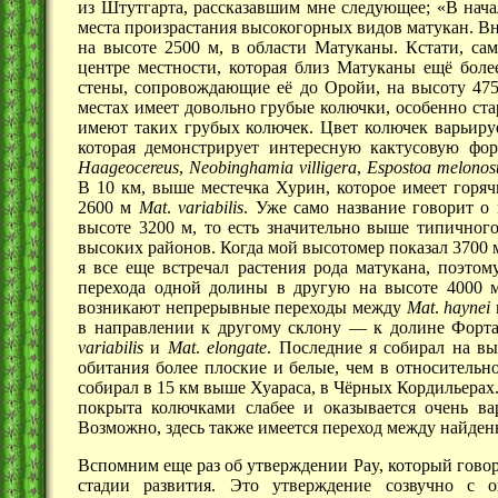
из Штутгарта, рассказавшим мне следующее; «В начал
места произрастания высокогорных видов матукан. Вн
на высоте
2500 м,
в области Матуканы. Кстати, са
центре местности, которая близ Матуканы ещё боле
стены, сопровождающие её до Оройи, на высоту
475
местах имеет довольно грубые колючки, особенно ст
имеют таких грубых колючек. Цвет колючек варьируе
которая демонстрирует интересную кактусовую фо
Haageocereus
,
Neobinghamia villigera
,
Espostoa melonost
В
10 км,
выше местечка Хурин, которое имеет горяч
2600 м
Mat
.
variabilis
. Уже само название говорит о 
высоте
3200 м,
то есть значительно выше типичного 
высоких районов. Когда мой высотомер показал
3700 
я все еще встречал растения рода матукана, поэтом
перехода одной долины в другую на высоте
4000 
возникают непрерывные переходы между
Mat
.
haynei
в направлении к другому
склону —
к долине Форта
variabilis
и
Mat
.
elongate
. Последние я собирал на в
обитания более плоские и белые, чем в относительн
собирал в
15 км
выше Хуараса, в Чёрных Кордильерах.
покрыта колючками слабее и оказывается очень ва
Возможно, здесь также имеется переход между найде
Вспомним еще раз об утверждении Pay, который говор
стадии развития. Это утверждение созвучно с 