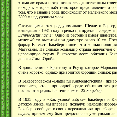
этими авторами и ограничивался единственным изве
находки, которое даёт некоторое представление о со
том, что название рода происходит от маленького ме
2800 м
над уровнем моря.
Следующими этот род упоминают Шелле и Бергер, 
вышедшая в 1931 году и редко цитируемая, содержит
Echinocactus haynei
. Одно из растении имеет диаметре
менее
40 см
высотой при диаметре около
10 см.
Посл
форму. В тексте Бакеберг пишет, что конная полиция
Матуканы. Ha снимке командир отряда запечатлен с
цереоидную форму. В качестве места обитания Ба
дороги Лима-Оройа.
В дополнении к Бриттону и Роузу, которое Маршалл
очень коротко, однако приводится хороший снимок рас
В Бакеберговском «Blatter fur Kakteenforsсhung» при
говорится, что в природной среде обитания это р
появляются редко. Растение имеет
25-30 ребер.
В 1935 году в «Кактусовой азбуке» Бакеберга и Кн
датском языке, мы впервые, пожалуй, находим изобр
Бакеберг сообщает о своих переживаниях при сборе 
haynei
, причем ему был предоставлен уже упоминавш