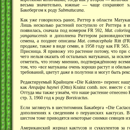
весьма значительно,
южные —
чаще сохраняют хар
Бакебергом к роду
Submatucana
.
Как уже говорилось ранее, Риттер в области Матука
Лишь несколько растений поступило от Риттера в п
появилась, сначала под номером FR 592,
Mat
.
coloriss
yanganucensis
и дополнена Риттером разновидност
семена, а позднее описаны
Mat
.
comacephala
Ritt
(FR
продаже, также в виде семян, в 1958 году как
FR 565.
Присница. Я привожу это растение потому, что при 
чего нельзя оказать об остальных матуканах, за искл
отметить, что этому мнению, подтверждённому всеми
том, что «все матуканы очень хорошо растут и обильн
требований, цветут даже в полутени и могут быть рек
Редактируемый Крайнцем «Die Kakteen» перенес на
как
Arequipa haynei
(Otto) Krainz comb. nov. вместе 
Оттуда мы также узнаём, что наше растение отнесено К
стр. 3,
1960 год
к роду
Borzicactus
.
Если заглянуть в шеститомник Бакаберга «Die Cactac
дополнениях к сведениям о перуанских кактусах. 
шестом томе приводятся некоторые снимки сеянцев и
Американский журнал кактусов и суккулентов за г