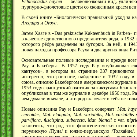
Echinocactus
haynei
—
белоколючковый вид, удлиняющ
пурпурно-фиолетовые цветы со скошенным краем венч
В своей книге «Биологически правильный уход за к
Arequiра
и
Oroya
.
Затем Хааге в «Das praktische Kakteenbuch in Farben» 
в качестве единственного представителя рода, в 193
которого рёбра разделены на бугорки. За ней, в 194
новая находка профессора Рауха и два других вида Рит
Основательные полевые исследования и прежде все
Pay и Бакеберга. В 1957 году Pay опубликовал с
кактусов», в котором на странице 337 приводится
интересно, что растение, найденное в 1932 году 
союза, описано Бакебергом в американском журнале как
1953 году французский охотник за кактусами Бланк о
опубликовал в том же журнале в декабре 1956 года. Pa
чем думали вначале, и что род включает в себя не то
Новые описания Pay и Бакеберга содержат:
Mat
.
hayn
cereoides
,
Mat
.
elongata
,
Mat
.
variabilis
,
Mat
.
variabilis
v
parviflora
,
fuscispina
,
suberecta
,
Mat
.
blancii
с var.
nigr
заключить, что род этот филогенетически относите
перуанскую /Пуна/ и южно-перуанскую /Толхайде/.
короткими колючками, тогда как у
второй —
колючки г