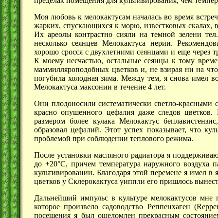
пределах помещения для культивирования, чем темпер
Моя любовь к мелокактусам началась во время встре
жарких, спускающихся к морю, известковых скалах, 
Их ареолы контрастно сияли на темной зелени тел.
несколько сеянцев Мелокактуса нерии. Рекомендо
хорошо сросся с двухлетними сеянцами и еще через т
К моему несчастью, остальные сеянцы к тому време
маммилляроподобных цветков и, не взирая ни на что,
погубила холодная зима. Между тем, я снова имел в
Мелокактуса максонии в течение
4 лет.
Они плодоносили систематически светло-красными с
красно опушенного цефалия даже следов цветков.
размером более кулака Мелокактус беплавистензи
образовал цефалий. Этот успех показывает, что кул
проблемой при соблюдении теплового режима.
После установки масляного радиатора я поддерживаю
до +20°С, причем температура наружного воздуха п
культивировании. Благодаря этой перемене я имел в 
цветков у Склерокактуса уиппли его пришлось вынест
Дальнейший импульс в культуре мелокактусов мне 
которое произвело садоводство Реппенхаген (Reppen
посещения я был ошеломлен прекрасным состоянием