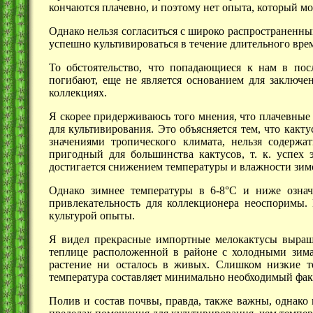
кончаются плачевно, и поэтому нет опыта, который м
Однако нельзя согласиться с широко распространенн
успешно культивироваться в течение длительного вре
То обстоятельство, что попадающиеся к нам в по
погибают, еще не является основанием для заключ
коллекциях.
Я скорее придерживаюсь того мнения, что плачевные
для культивирования. Это объясняется тем, что как
значениями тропического климата, нельзя содерж
пригодный для большинства кактусов, т. к. успех 
достигается снижением температуры и влажности зим
Однако зимнее температуры в 6-8°С и ниже означ
привлекательность для коллекционера неоспоримы. 
культурой опыты.
Я видел прекрасные импортные мелокактусы выращ
теплице расположенной в районе с холодными зима
растение ни осталось в живых. Слишком низкие т
температура составляет минимально необходимый факт
Полив и состав почвы, правда, также важны, однако 