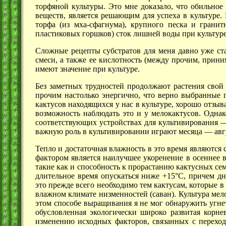
торфяной культуры. Это мне доказало, что обильное
веществ, является решающим для успеха в культуре.
торфа (из мха-сфагнума), крупного песка и грани
пластиковых горшков) сток лишней воды при культуре
Сложные рецепты субстратов для меня давно уже ста
смеси, а также ее кислотность (между прочим, прини
имеют значение при культуре.
Без заметных трудностей продолжают растения свой
прочим настолько энергично, что верно выбранные 
кактусов находящихся у нас в культуре, хорошо отзы
возможность наблюдать это и у мелокактусов. Одна
соответствующих устройствах для
культивирования 
важную роль в культивировании играют
месяца —
авг
Тепло и достаточная влажность в это время являютс
фактором является наилучшее укоренение в осеннее в
такие как и способность к прорастанию кактусных се
длительное время опускаться ниже +15°С, причем дн
это прежде всего необходимо тем кактусам, которые
влажном климате низменностей (саван). Культура мело
этом способе выращивания я не мог обнаружить угнет
обусловленная экологически широко развитая корнев
изменению исходных факторов, связанных с перехо