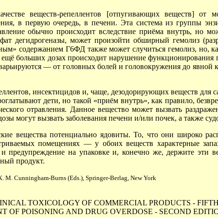
честве веществ-репеллентов [отпугивающих веществ] от 
ения, в первую очередь, в печени. Эта система из группы энз
авление обычно происходит вследствие приёма внутрь, но мож
фат дегидрогеназы, может произойти обширный гемолиз (разр
ным» содержанием Г6ФД также может случиться гемолиз, но, ка
и ещё больших дозах происходит нарушение функционирования 
варьируются —
от головных болей и головокружения до явной 
еллентов, инсектицидов и, чаще, дезодорирующих веществ для
с
роглатывают дети, но такой «приём внутрь», как правило, безв
ческого отравления. Данное вещество может вызвать раздражен
зы могут вызвать заболевания печени и/или почек, а также суд
еские вещества потенциально ядовиты. То, что они широко рас
етриваемых
помещениях —
у обоих веществ характерные запах
и предупреждение на упаковке и, конечно же, держите эти вещ
бный продукт.
М. Cunningham-Burns (Eds.), Springer-Berlag, New York
k, J., CLINICAL TOXICOLOGY OF COMMERCIAL PRODUCTS - FIFTH E
EMENT OF POISONING AND DRUG OVERDOSE - SECOND EDITION, 