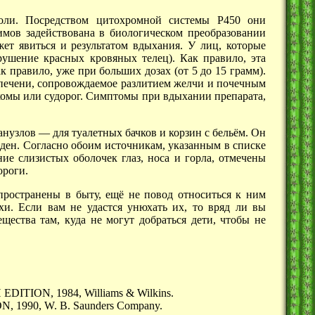
моли. Посредством цитохромной системы Р450 они
имов задействована в биологическом преобразовании
ет явиться и результатом вдыхания. У лиц, которые
ушение красных кровяных телец). Как правило, эта
к правило, уже при больших дозах (от 5 до
15 грамм).
печени, сопровождаемое разлитием желчи и почечным
комы или судорог. Симптомы при вдыхании препарата,
анузлов —
для туалетных бачков и корзин с бельём. Он
реден. Согласно обоим источникам, указанным в списке
ие слизистых оболочек глаз, носа и горла, отмечены
ороги.
пространены в быту, ещё не повод относиться к ним
и. Если вам не удастся унюхать их, то вряд ли вы
ества там, куда не могут добраться дети, чтобы не
DITION, 1984, Williams & Wilkins.
1990, W. B. Saunders Company.