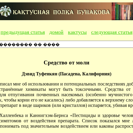
предыдущая статья
домой
кактусы
следующая статья
Средство от моли
Дэвид Туфенкян (Пасадена, Калифорния)
написал мне об использовании и потенциальных последствиях до
остранённые химикаты могут быть токсичными. Средства от 
для отпугивания почвенных насекомых (особенно мучнистого 
, чтобы корни его не касались) либо добавляется к верхнему сл
репарат в виде шариков (или кристаллов) испаряется, убивая в
алленбека и Каннигхэм-Бернса «Пестициды и здоровье челов
симптомов от воздействия препарата. Список показался мн
о понимать под значительным воздействием или каковы распрос