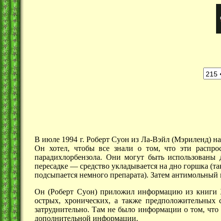
В июле 1994 г. Роберт Суон из Ла-Вэйл (Мэриленд) 
Он хотел, чтобы все знали о том, что эти распр
парадихлорбензола. Они могут быть использованы 
пересадке —
средство укладывается на дно горшка (так
подсыпается немного препарата). Затем антимольный п
Он (Роберт Суон) приложил информацию из книги Х
острых, хронических, а также предположительных 
затруднительно. Там не было информации о том, чт
дополнительной информации.