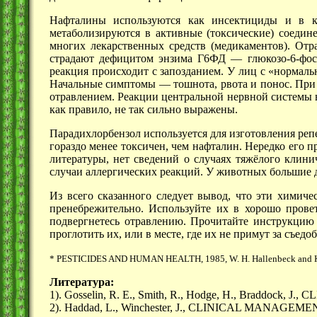
Нафталины используются как инсектициды и в ка
метаболизируются в активные (токсические) соедин
многих лекарственных средств (медикаментов). Отр
страдают дефицитом энзима
Г6ФД —
глюкозо-6-фос
реакция происходит с запозданием. У лиц с «нормаль
Начальные
симптомы —
тошнота, рвота и понос. Пр
отравлением. Реакции центральной нервной системы
как правило, не так сильно выражены.
Парадихлорбензол используется для изготовления реп
гораздо менее токсичен, чем нафталин. Нередко его п
литературы, нет сведений о случаях тяжёлого клини
случаи аллергических реакций. У животных большие до
Из всего сказанного следует вывод, что эти химич
пренебрежительно. Используйте их в хорошо пров
подвергнетесь отравлению. Прочитайте инструкцию 
проглотить их, или в месте, где их не примут за съедо
* PESTICIDES AND HUMAN HEALTH, 1985, W. H. Hallenbeck and К. 
Литература:
1). Gosselin, R. E., Smith, R., Hodge, H., Braddoc
2). Haddad, L., Winchester, J., CLINICAL MANAG