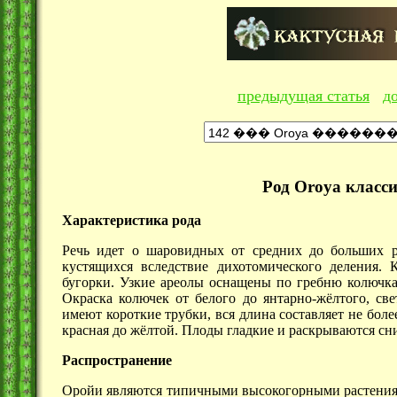
предыдущая статья
д
Род Oroya класс
Характеристика рода
Речь идет о шаровидных от средних до больших р
кустящихся вследствие дихотомического деления.
бугорки. Узкие ареолы оснащены по гребню колючка
Окраска колючек от белого до янтарно-жёлтого, све
имеют короткие трубки, вся длина составляет не бол
красная до жёлтой. Плоды гладкие и раскрываются сниз
Распространение
Оройи являются типичными высокогорными растениям