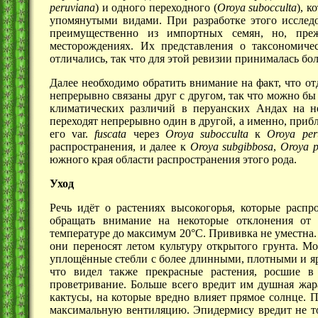
peruviana
) и одного переходного (
Oroya subocculta
), 
упомянутыми видами. При разработке этого исследо
преимущественно из импортных семян, но, пре
месторождениях. Их представления о таксономиче
отличались, так что для этой ревизии принималась бо
Далее необходимо обратить внимание на факт, что о
непрерывно связаны друг с другом, так что можно бы
климатических различий в перуанских Андах на н
переходят непрерывно один в другой, а именно, прибл
его var.
fuscata
через
Oroya subocculta
к
Oroya per
распространения, и далее к
Oroya subgibbosa
,
Oroya p
южного края области распространения этого рода.
Уход
Речь идёт о растениях высокогорья, которые расп
обращать внимание на некоторые отклонения от
температуре до максимум 20°C. Прививка не уместна.
они переносят летом культуру открытого грунта. М
уплощённые стебли с более длинными, плотными и яр
что видел также прекрасные растения, росшие в
проветривание. Больше всего вредит им душная жара
кактусы, на которые вредно влияет прямое солнце. 
максимальную вентиляцию. Эпидермису вредит не то