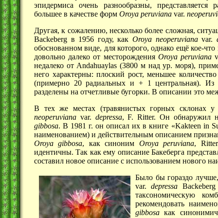
эпидермиса очень разнообразны, представляется 
большее в качестве форм
Oroya peruviana
var.
neoperuv
Другая, к сожалению, несколько более сложная, ситу
Backeberg в 1956 году, как
Oroya neoperuviana
var.
обоснованном виде, для которого, однако ещё кое-что
довольно далеко от месторождения
Oroya peruviana
v
недалеко от Andahuaylas
(3800 м
над ур. моря), при
него характерны: плоский рост, меньшее количеств
(примерно 20 радиальных и + 1 центральная). Из и
разделены на отчетливые бугорки. В описании это меж
В тех же местах (травянистых горных склонах у 
neoperuviana
var.
depressa
,
F. Ritter.
Он обнаружил но
gibbosa
.
В 1981 г.
он описал их в книге «Kakteen in 
наименованием) и действительным описанием признани
Oroya gibbosa
, как синоним
Oroya peruviana
, Ritt
идентичны. Так как ему описание Бакеберга представ
составил новое описание с использованием нового на
Было бы гораздо лучше,
var.
depressa
Backeberg 
таксономическую ком
рекомендовать наимено
gibbosa
как синонимиче