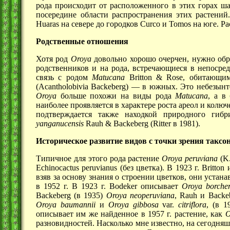
рода происходит от расположенного в этих горах ша
посередине области распространения этих растений.
Huaras на севере до городков Curco и Tomos на юге. 
Родственные отношения
Хотя род
Oroya
довольно хорошо очерчен, нужно обр
родственников и на рода, встречающиеся в непосре
связь с родом
Matucana
Britton & Rose, обитающи
(Acantholobivia
Backeberg) —
в южных. Это небезынте
Oroya
больше похожи на виды рода
Matucana
, а в
наиболее проявляется в характере роста ареол и колюч
подтверждается также находкой природного ги
yanganucensis
Rauh & Backeberg (Ritter в 1981).
Историческое развитие видов с точки зрения таксо
Типичное для этого рода растение
Oroya peruviana
(K.
Echinocactus peruvianus (без цветка).
В 1923 г.
Britton 
взяв за основу знания о строении цветков, они уста
в
1952 г.
В 1923 г.
Bodeker описывает
Oroya borcher
Backeberg
(в 1935)
Oroya neoperuviana
, Rauh и Back
Oroya baumannii
и
Oroya gibbosa
var.
citriflora
,
(в 1
описывает им же найденное в
1957 г.
растение, как
O
разновидностей. Насколько мне известно, на сегодняш