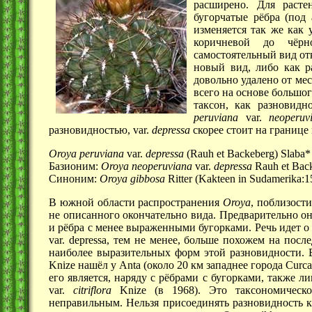
расширено. Для расте
бугорчатые рёбра (под
изменяется так же как
коричневой до чёрн
самостоятельный вид отк
новый вид, либо как 
довольно удалено от ме
всего на основе большо
таксон, как разновидн
peruviana
var.
neoperuv
разновидностью, var.
depressa
скорее стоит на границе
Oroya peruviana
var.
depressa
(Rauh et Backeberg) Slaba*
Базионим:
Oroya neoperuviana
var.
depressa
Rauh et Back
Синоним:
Oroya gibbosa
Ritter (Kakteen in Sudamerika:1
В южной области распространения
Oroya
, поблизост
не описанного окончательно вида. Предварительно о
и рёбра с менее выраженными бугорками. Речь идет о
var. depressa, тем не менее, больше похожем на посл
наиболее выразительных форм этой разновидности. 
Knize нашёл у Anta (около
20 км
западнее города Curc
его является, наряду с рёбрами с бугорками, также л
var.
citriflora
Knize (в 1968). Это таксономическо
неправильным. Нельзя присоединять разновидность к