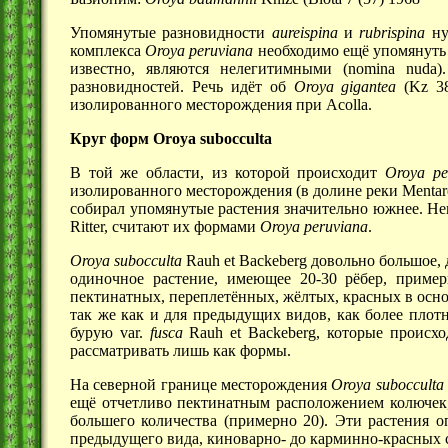
Упомянутые разновидности
aureispina
и
rubrispina
ну
комплекса
Oroya peruviana
необходимо ещё упомянуть 
известно, являются нелегитимными (nomina nuda
разновидностей. Речь идёт об
Oroya gigantea
(Kz 3
изолированного месторождения при Acolla.
Круг форм Oroya subocculta
В той же области, из которой происходит
Oroya pe
изолированного месторождения (в долине реки Mentar
собирал упомянутые растения значительно южнее. Не
Ritter, считают их формами
Oroya peruviana
.
Oroya subocculta
Rauh et Backeberg довольно большое,
одиночное растение, имеющее 20-30 рёбер, приме
пектинатных, переплетённых, жёлтых, красных в осно
так же как и для предыдущих видов, как более плот
бурую var.
fusca
Rauh et Backeberg, которые происхо
рассматривать лишь как формы.
На северной границе месторождения
Oroya subocculta
ещё отчетливо пектинатным расположением колючек,
большего количества (примерно 20). Эти растения 
предыдущего вида, киноварно- до карминно-красных 