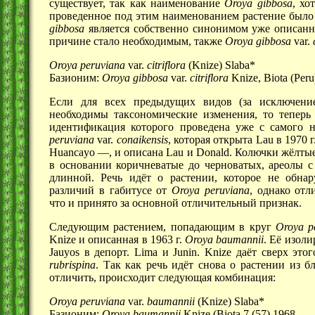
существует, так как наименование
Oroya gibbosa
, хо
проведенное под этим наименованием растение было в
gibbosa
является собственно синонимом уже описанн
причине стало необходимым, также
Oroya gibbosa
var.
Oroya peruviana
var.
citriflora
(Knize) Slaba*
Базионим:
Oroya gibbosa
var.
citriflora
Knize, Biota (Peru
Если для всех предыдущих видов (за исключен
необходимы таксономические изменения, то теперь
идентификация которого проведена уже с самого н
peruviana
var.
conaikensis
, которая открыта Lau в
1970 г
Huancayo —
, и описана Lau и Donald. Колючки жёлты
в основании коричневатые до черноватых, ареолы 
длинной. Речь идёт о растении, которое не обна
различий в габитусе от
Oroya peruviana
, однако отл
что и принято за основной отличительный признак.
Следующим растением, попадающим в круг
Oroya p
Knize и описанная в
1963 г.
Oroya baumannii
. Её изол
Jauyos в депорт. Lima и Junin. Knize даёт сверх эт
rubrispina
. Так как речь идёт снова о растении из
отличить, происходит следующая комбинация:
Oroya peruviana
var.
baumannii
(Knize) Slaba*
Базионим:
Oroya baumannii
Knize (Biota 7 (57) 1968