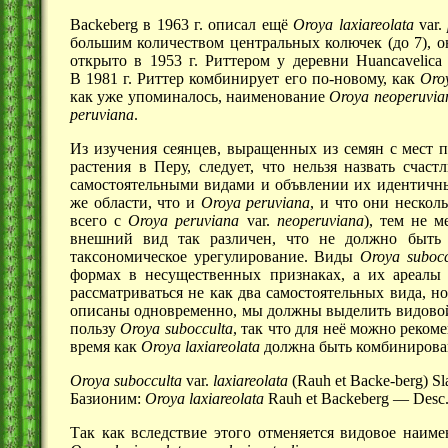
Backeberg в 1963 г. описал ещё
Oroya laxiareolata
var.
большим количеством центральных колючек
(до 7),
он
открыто в
1953 г.
Риттером у деревни Huancavelica
В 1981 г.
Риттер комбинирует его по-новому, как
Oro
как уже упоминалось, наименование
Oroya neoperuvia
peruviana
.
Из изучения сеянцев, выращенных из семян с мест п
растения в Перу, следует, что нельзя назвать сча
самостоятельными видами и объвлении их идентич
же области, что и
Oroya peruviana
, и что они неско
всего с
Oroya peruviana
var.
neoperuviana
), тем не м
внешний вид так различен, что не должно быть 
таксономическое урегулирование. Виды
Oroya subocc
формах в несущественных признаках, а их ареалы
рассматриваться не как два самостоятельных вида, но
описаны одновременно, мы должны выделить видовой 
пользу
Oroya subocculta
, так что для неё можно реко
время как
Oroya laxiareolata
должна быть комбинирован
Oroya subocculta
var.
laxiareolata
(Rauh et Backe-berg) Sl
Базионим:
Oroya laxiareolata
Rauh et
Backeberg —
Desc.
Так как вследствие этого отменяется видовое наим