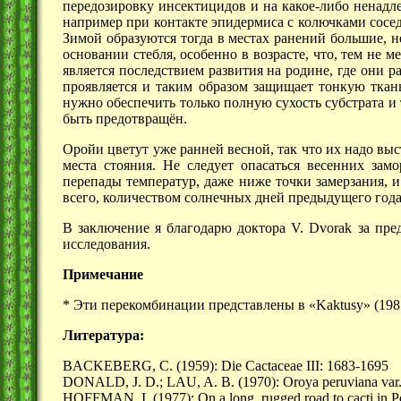
передозировку инсектицидов и на какое-либо ненадл
например при контакте эпидермиса с колючками сосе
Зимой образуются тогда в местах ранений большие, 
основании стебля, особенно в возрасте, что, тем не 
является последствием развития на родине, где они р
проявляется и таким образом защищает тонкую ткан
нужно обеспечить только полную сухость субстрата и 
быть предотвращён.
Оройи цветут уже ранней весной, так что их надо вы
места стояния. Не следует опасаться весенних зам
перепады температур, даже ниже точки замерзания, 
всего, количеством солнечных дней предыдущего года
В заключение я благодарю доктора V. Dvorak за пре
исследования.
Примечание
* Эти перекомбинации представлены в «Kaktusy» (198
Литература:
BACKEBERG, C. (1959): Die Cactaceae III: 1683-1695
DONALD, J. D.; LAU, A. B. (1970): Oroya peruviana var. co
HOFFMAN. I. (1977): On a long. rugged road to cacti in Peru