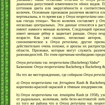
диапазона допустимой изменчивости обоих видов. Пр
(оттенков цвета или закруглённости и соответстве
колючек. Основным признаком различия является пл
вертикальны, в то время как у
Oroya neoperuviana
они 
как гнездо птицы». Число колючек составляет у
Oro
несколько центральных. Эти данные относятся к рас
имеют намного меньше колючек. Следующий призн
имеет меньше рёбер и зацветает раньше,
Oroya neop
возрасте. Как уже сказано, несколько авторов, 
синонимическое к
Oroya peruviana
, другие приз
действительно очень похожи, и ареалы их распростр
области. Признаки, которые могут служить разли
разновидностей. По этим причинам необходимо пред
Oroya peruviana
var.
neoperuviana
(Backeberg) Slaba*
Базионим:
Oroya neoperuviana
Backeberg в Backeberg &
На тех же месторождениях, где собирали
Oroya peruvi
a)
Oroya neoperuviana
var.
ferruginea
Rauh & Backeberg
коричнево-красной окраской и тёмным эпидермисом.
b)
Oroya neoperuviana
var.
tenuispina
Rauh (в 1958), у
от радиальных, колючкам, либо бело-желтоватой либ
из того же района что и
Oroya peruviana
var.
neoper