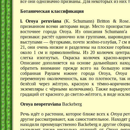
все они однозначно признаны. Для некоторых из них 
Ботаническая классификация
l. Oroya peruviana
(K. Schumann) Britton & Rose.
признанном всеми авторами виде. Место произраста
восточнее города Oroya. Из описания Schumann'
признаки: растёт одиночно или группами, шаровидн
выступами —
бугорками, почти зелёно-голубая,
7 см
в
21, они очень низкие и разделены на плоские горби
около
1 см
и прямолинейны. Из 20 колючек центра
слегка изогнутых. Окраска колючек красно-кор
Описание дополняется на основе дальнейших нахо
обратить внимание прежде всего на большую изме
собранная Раушем южнее города Oroya,
Oroya 
переменную околюченность, как по плотности, так и
белёсой через жёлтую, красную к тёмно-коричнев
экземпляры с чёрными колючками). Также варьирую
градаций от красного до светло-жёлтого, в виде исклю
Oroya neoperuviana
Backeberg
Речь идёт о растении, которое ближе всех к
Oroya per
другие рассматривают, как самостоятельное. Находят 
находили преимущественно Backeberg и другие сборщи
указывает также несколько отличий от
Oroya peru