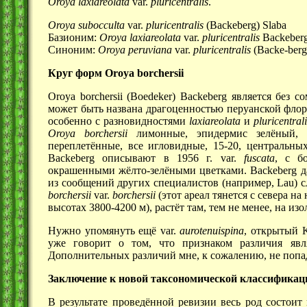
Oroya laxiareolata
var.
pluricentralis
.
Oroya subocculta
var.
pluricentralis
(Backeberg) Slaba
Базионим:
Oroya laxiareolata
var.
pluricentralis
Backeberg 
Синоним:
Oroya peruviana
var.
pluricentralis
(Backe-berg)
Круг форм Oroya borchersii
Oroya borchersii (Boedeker) Backeberg является бе
может быть названа драгоценностью перуанской флор
особенно с разновидностями
laxiareolata
и
pluricentral
Oroya borchersii
лимонные, эпидермис зелёный, 
переплетённые, все игловидные, 15-20, центральны
Backeberg описывают в
1956 г.
var.
fuscata
, с б
окрашенными жёлто-зелёными цветками. Backeberg д
из сообщений других специалистов (например, Lau) сл
borchersii
var.
borchersii
(этот ареал тянется с севера на
высотах
3800-4200 м),
растёт там, тем не менее, на и
Нужно упомянуть ещё var.
aurotenuispina
, открытый 
уже говорит о том, что признаком различия явл
Дополнительных различий мне, к сожалению, не попа
Заключение к новой таксономической классификац
В результате проведённой ревизии весь род состоит