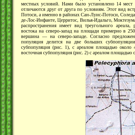
местных условий. Нами было установлено 14 мест 
отличаются друг от друга по условиям. Этот вид вст
Потоси, а именно в районах Сан-Луис-Потоси, Солед
де-Лос-Инфанте, Церритос, Вилья-Идальго, Моктезум
распространения имеет вид треугольного ареала,
востока на северо-запад на площади примерно в
250
вершина —
на северо-западе. Согласно предложе
популяция делится на две больших субпопуляции,
субпопуляция
(рис. 1),
с ареалом площадью около
восточная субпопуляция
(рис. 2)
с ареалом площадью 