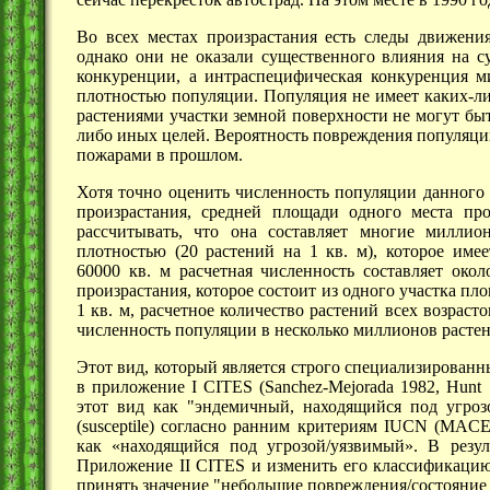
Во всех местах произрастания есть следы движени
однако они не оказали существенного влияния на с
конкуренции, а интраспецифическая конкуренция м
плотностью популяции. Популяция не имеет каких-л
растениями участки земной поверхности не могут быт
либо иных целей. Вероятность повреждения популяци
пожарами в прошлом.
Хотя точно оценить численность популяции данного 
произрастания, средней площади одного места пр
рассчитывать, что она составляет многие милли
плотностью (20 растений на
1 кв. м),
которое имее
60000 кв. м
расчетная численность составляет окол
произрастания, которое состоит из одного участка п
1 кв. м,
расчетное количество растений всех возрасто
численность популяции в несколько миллионов расте
Этот вид, который является строго специализированн
в приложение I CITES (Sanchez-Mejorada 1982, H
этот вид как "эндемичный, находящийся под угроз
(susceptile) согласно ранним критериям IUCN (MACE
как «находящийся под угрозой/уязвимый». В резу
Приложение II CITES и изменить его классификацию
принять значение "небольшие повреждения/состояние 