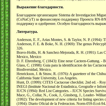
Выражение благодарности.
Благодарим организации Sistema de Investigacion Miguel
(CoNaCyT) за финансовую поддержку Проекта
RN-8/9
поддержку и одобрение. Особую благодарность выража
Литература.
Anderson, E. F., Arias Montes, S. & Taylor, N. P. (1994): T
Anderson, F. E. & Boke, N. H. (1969): The genus Pelecyphor
326.
Bravo-Hollis, H. & Sanchez-Mejorada, R. H. (1991): Las C
Mexico, Mexico
D. F. Ehrenberg, C (1843): Eine neue Cacteen-Gattung. - Bo
Glass, C. (1998): Guia para la identificacion de las Cactac
Biodiversidad, Mexico.
Henrickson, J. & Straw, R. (1976): A gazetteer of the Chih
California State University, Los Angeles.
Hunt, D. (1999): CITES Cactaceae checklist. 2nd ed. - Ro
INEGI (Institute Nacional de Estadistica, Geografie e Infor
IUCN (1994): Red List Categories. - IUCN Species Surviv
Mace, G., Collar, N., Cook, J., Ginsberg, J., Leader- Willi
(1992): The development of new criteria for listing species
(1994): Diario Oficial de la Federacion. Norm-059-Ecol-94.