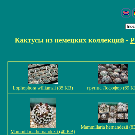
Кактусы из немецких коллекций -
P
Lophophora williamsii (85 KB)
группа Лофофор (69 K
Mammillaria hernandezii (8
Mammillaria hernandezii (40 KB)