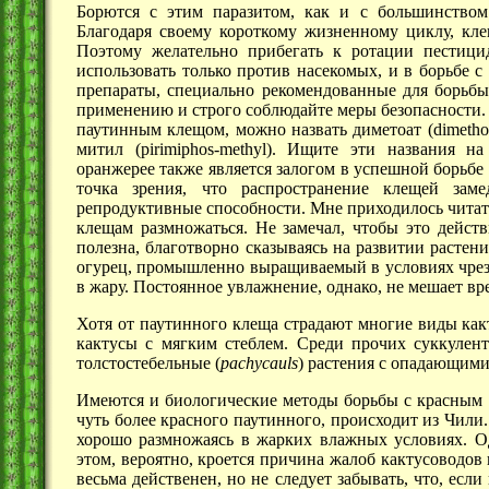
Борются с этим паразитом, как и с большинством
Благодаря своему короткому жизненному циклу, кле
Поэтому желательно прибегать к ротации пестицид
использовать только против насекомых, и в борьбе 
препараты, специально рекомендованные для борьб
применению и строго соблюдайте меры безопасности.
паутинным клещом, можно назвать диметоат (dimethoat
митил (pirimiphos-methyl). Ищите эти названия 
оранжерее также является залогом в успешной борьбе
точка зрения, что распространение клещей зам
репродуктивные способности. Мне приходилось читать
клещам размножаться. Не замечал, чтобы это дейст
полезна, благотворно сказываясь на развитии расте
огурец, промышленно выращиваемый в условиях чре
в жару. Постоянное увлажнение, однако, не мешает вр
Хотя от паутинного клеща страдают многие виды как
кактусы с мягким стеблем. Среди прочих суккулент
толстостебельные (
pachycauls
) растения с опадающими
Имеются и биологические методы борьбы с красным па
чуть более красного паутинного, происходит из Чили.
хорошо размножаясь в жарких влажных условиях. Од
этом, вероятно, кроется причина жалоб кактусоводо
весьма действенен, но не следует забывать, что, ес