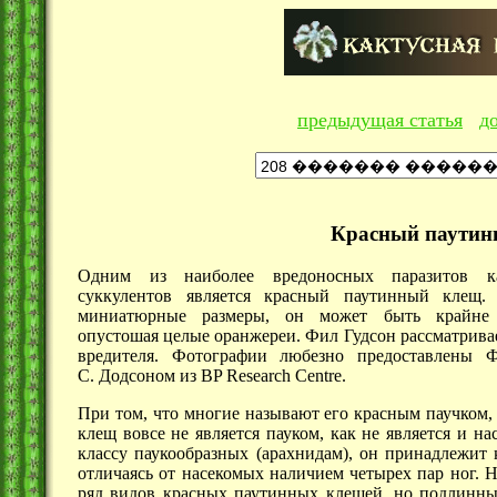
предыдущая статья
д
Красный паутинн
Одним из наиболее вредоносных паразитов к
суккулентов является красный паутинный клещ.
миниатюрные размеры, он может быть крайне 
опустошая целые оранжереи. Фил Гудсон рассматривае
вредителя. Фотографии любезно предоставлены 
С. Додсоном
из BP Research Centre.
При том, что многие называют его красным паучком
клещ вовсе не является пауком, как не является и н
классу паукообразных (арахнидам), он принадлежит 
отличаясь от насекомых наличием четырех пар ног. 
ряд видов красных паутинных клещей, но подлинн