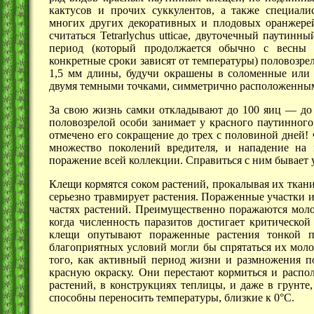
кактусов и прочих суккулентов, а также специали
многих других декоративных и плодовых оранжере
считаться Tetrarlychus utticae, двуточечный паутин
период (который продолжается обычно с весны 
конкретные сроки зависят от температуры) половозре
1,5 мм
длины, будучи окрашены в соломенные или з
двумя темными точками, симметрично расположенными
За свою жизнь самки откладывают до 100 яиц — до 6
половозрелой особи занимает у красного паутинного
отмечено его сокращение до трех с половиной дней! Ф
множество поколений вредителя, и нападение на к
поражение всей коллекции. Справиться с ним бывает 
Клещи кормятся соком растений, прокалывая их ткан
серьезно травмирует растения. Пораженные участки 
частях растений. Преимущественно поражаются моло
когда численность паразитов достигает критическо
клещи опутывают пораженные растения тонкой па
благоприятных условий могли бы спрятаться их моло
того, как активный период жизни и размножения п
красную окраску. Они перестают кормиться и распол
растений, в конструкциях теплицы, и даже в грунте,
способны переносить температуры, близкие к 0°С.