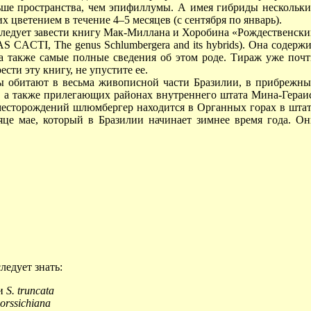
ше пространства, чем эпифиллумы. А имея гибриды нескольк
 цветением в течение 4–5 месяцев (с сентября по январь).
следует завести книгу Мак-Миллана и Хоробина «Рождественск
AS CACTI, The genus Schlumbergera and its hybrids). Она содерж
 также самые полные сведения об этом роде. Тираж уже поч
ести эту книгу, не упустите ее.
ы обитают в весьма живописной части Бразилии, в прибрежн
, а также прилегающих районах внутреннего штата Мина-Гераи
месторождений шлюмбергер находится в Органных горах в шта
яце мае, который в Бразилии начинает зимнее время года. О
ледует знать:
и
S. truncata
 orssichiana