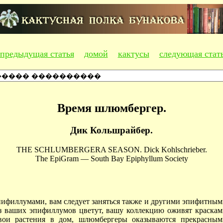
предыдущая статья
домой
кактусы
следующая стат
Время шлюмбергер.
Дик Кольшрайбер.
THE SCHLUMBERGERA SEASON. Dick Kohlschrieber.
The EpiGram — South Bay Epiphyllum Society
эпифиллумами, вам следует заняться также и другими эпифитны
из ваших эпифиллумов цветут, вашу коллекцию оживят краска
вои растения в дом, шлюмбергеры оказываются прекрасным