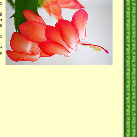
их
ий
ит
ти
ых
с,
те
ни