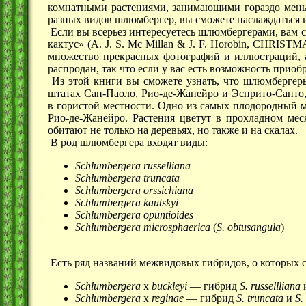
комнатными растениями, занимающими гораздо мень
разных видов шлюмбергер, вы сможете наслаждаться их
Если вы всерьез интересуетесь шлюмбергерами, вам 
кактус» (A. J. S. Mc Millan & J. F. Horobin, CHRISTM
множество прекрасных фотографий и иллюстраций, а
распродан, так что если у вас есть возможность приобр
Из этой книги вы сможете узнать, что шлюмбергер
штатах Сан-Паоло, Рио-де-Жанейро и Эсприто-Санто
в гористой местности. Одно из самых плодородный 
Рио-де-Жанейро. Растения цветут в прохладном мес
обитают не только на деревьях, но также и на скалах.
В род шлюмбергера входят виды:
Schlumbergera russelliana
Schlumbergera truncata
Schlumbergera orssichiana
Schlumbergera kautskyi
Schlumbergera opuntioides
Schlumbergera microsphaerica
(
S. obtusangula
)
Есть ряд названий межвидовых гибридов, о которых с
Schlumbergera
x
buckleyi
— гибрид
S. russellliana
Schlumbergera
x
reginae
— гибрид
S. truncata
и
S.