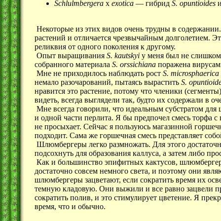
Schlulmbergera
x
exotica
— гибрид
S. opuntioides
Некоторые из этих видов очень трудны в содержании
растений и отличается чрезвычайным долголетием. Эт
реликвия от одного поколения к другому.
Опыт выращивания
S. kautskyi
у меня был не слишком 
собранного материала
S. orssichiana
поражена вирусами
Мне не приходилось наблюдать рост
S. microsphaerica
немало разочарований, пытаясь вырастить
S. opuntioid
нравится это растение, потому что членики (сегмент
видеть, всегда выглядели так, будто их содержали в 
Мне всегда говорили, что идеальным субстратом для 
и одной части перлита. Я бы предпочел смесь торфа с 
не просыхает. Сейчас я пользуюсь магазинной горшеч
подходит. Сама же горшечная смесь представляет соб
Шлюмбергеры легко размножать. Для этого достаточно
подсохнуть для образования каллуса, а затем либо про
Как и большинство эпифитных кактусов, шлюмбергеры 
достаточно совсем немного света, и поэтому они явля
шлюмбергеры зацветают, если сократить время их осве
темную кладовую. Они выжили и все равно зацвели при
сократить полив, и это стимулирует цветение. Я прек
время, что и обычно.