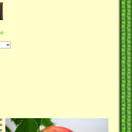
ья
ми
ми
и