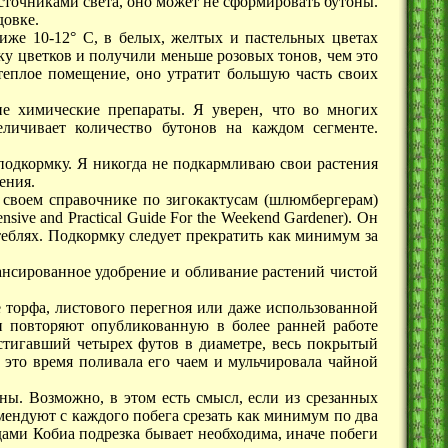
сточниками света, оно может не сформировать бутоны.
довке.
 ниже
10-12° С
, в белых, желтых и пастельных цветах
ку цветков и получили меньше розовых тонов, чем это
 теплое помещение, оно утратит большую часть своих
ие химические препараты. Я уверен, что во многих
личивает количество бутонов на каждом сегменте.
одкормку. Я никогда не подкармливаю свои растения
ения.
в своем справочнике по зигокактусам (шлюмбергерам)
ive and Practical Guide For the Weekend Gardener). Он
теблях. Подкормку следует прекратить как минимум за
нсированное удобрение и обливание растений чистой
 торфа, листового перегноя или даже использованной
ни повторяют опубликованную в более ранней работе
стигавший четырех футов в диаметре, весь покрытый
это время поливала его чаем и мульчировала чайной
ны. Возможно, в этом есть смысл, если из срезанных
мендуют с каждого побега срезать как минимум по два
дами Кобиа подрезка бывает необходима, иначе побеги