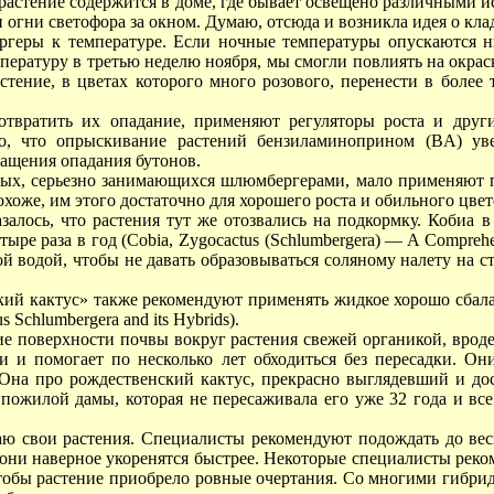
растение содержится в доме, где бывает освещено различными и
 огни светофора за окном. Думаю, отсюда и возникла идея о кла
ргеры к температуре. Если ночные температуры опускаются
мпературу в третью неделю ноября, мы смогли повлиять на окрас
стение, в цветах которого много розового, перенести в более
твратить их опадание, применяют регуляторы роста и друг
но, что опрыскивание растений бензиламиноприном (BA) уве
ращения опадания бутонов.
х, серьезно занимающихся шлюмбергерами, мало применяют п
охоже, им этого достаточно для хорошего роста и обильного цвет
залось, что растения тут же отозвались на подкормку. Кобиа 
ре раза в год (Cobia, Zygocactus (Schlumbergera) — A Comprehens
ой водой, чтобы не давать образовываться соляному налету на с
ий кактус» также рекомендуют применять жидкое хорошо сбала
 Schlumbergera and its Hybrids).
е поверхности почвы вокруг растения свежей органикой, вроде
ии и помогает по несколько лет обходиться без пересадки. О
 Она про рождественский кактус, прекрасно выглядевший и до
ожилой дамы, которая не пересаживала его уже 32 года и все 
заю свои растения. Специалисты рекомендуют подождать до вес
 они наверное укоренятся быстрее. Некоторые специалисты реко
чтобы растение приобрело ровные очертания. Со многими гибри