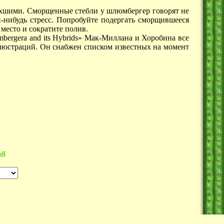
сохшими. Сморщенные стебли у шлюмбергер говорят не
ой-нибудь стресс. Попробуйте подергать сморщившееся
 место и сократите полив.
bergera and its Hybrids» Мак-Миллана и Хоробина все
люстраций. Он снабжен списком известных на момент
ья