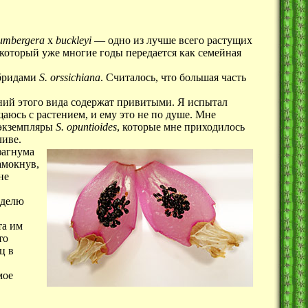
umbergera
x
buckleyi
— одно из лучше всего растущих
который уже многие годы передается как семейная
ибридами
S. orssichiana
. Считалось, что большая часть
ений этого вида содержат привитыми. Я испытал
щаюсь с растением, и ему это не по душе. Мне
 экземпляры
S. opuntioides
, которые мне приходилось
ливе.
фагнума
амокнув,
не
еделю
та им
то
ц в
мое