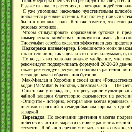
Шлюмбергеры очень чутко реагируют на свет, и если 
Я даже слышал о растениях, на которые подействовали
Я уже упоминал, насколько чувствительны шлюмбе
появляется розовые оттенки. Вот почему, повысив те
было в прошлые годы. Я также заметил, что если ра
розовых оттенков.
Чтобы стимулировать образование бутонов и предо
коммерческих хозяйствах пользуются ими. Доказа
Тиосульфат серебра оказался эффективен для предотв
Подкормка шлюмбергер.
Большинство моих знакомы
так интенсивно, так я делаю это с эпифиллумами, и, п
Но когда я использовал жидкое удобрение, мне пока
рекомендует подкармливать формулой 20-20-20 два-четы
также рекомендует регулярно обливать растения чист
месяц до начала образования бутонов.
Мак-Миллан и Хоробин в своей книге «Рождественск
водой (McMillan & Horobin, Christmas Cacti — The Genus
Они также утверждают, что регулярное мульчировани
чайной заварки благотворно сказывается на растен
«Эпифиты» историю, которая мне всегда нравилась.
цветами и росший в семидюймовом горшке у одной п
заваркой.
Пересадка
. По окончании цветения я всегда подре
побегов вы хотите вырастить новые растения: весной
сегмента. Я обычно срезаю столько, сколько нужно, 