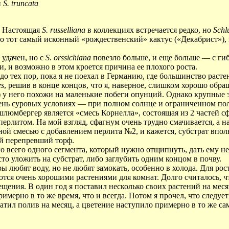
и
S. truncata
. Настоящая
S. russelliana
в коллекциях встречается редко, но
Schl
о тот самый исконный «рождественский» кактус («Декабрист»), 
удачен, но с
S. orssichiana
повезло больше, и еще больше — с г
, и возможно в этом кроется причина ее плохого роста.
до тех пор, пока я не поехал в Германию, где большинство раст
es
, решив в конце концов, что я, наверное, слишком хорошо обра
ы) у него похожи на маленькие побеги опунций. Однако крупные
очень суровых условиях — при полном солнце и ограниченном по
шлюмбергер является «смесь Корнелла», состоящая из 2 частей с
перлитом. На мой взгляд, сфагнум очень трудно смачивается, а н
ной смесью с добавлением перлита №2, и кажется, субстрат впол
ой перепревший торф.
 всего одного сегмента, который нужно отщипнуть, дать ему н
сто уложить на субстрат, либо заглубить одним концом в почву.
любят воду, но не любят замокать, особенно в холода. Для рос
ются очень хорошими растениями для комнат. Долго считалось, ч
щения. В один год я поставил несколько своих растений на меся
мерно в то же время, что и всегда. Потом я прочел, что следует
ратил полив на месяц, а цветение наступило примерно в то же са