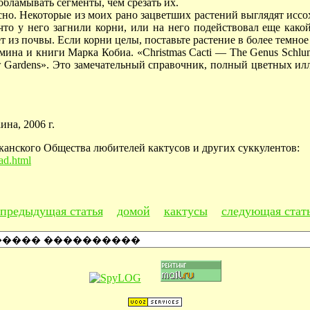
обламывать сегменты, чем срезать их.
сно. Некоторые из моих рано зацветших растений выглядят ис
 что у него загнили корни, или на него подействовал еще как
ет из почвы. Если корни целы, поставьте растение в более темное
на и книги Марка Кобиа. «Christmas Cacti — The Genus Schlum
 Gardens». Это замечательный справочник, полный цветных ил
на, 2006 г.
канского Общества любителей кактусов и других суккулентов:
ad.html
предыдущая статья
домой
кактусы
следующая стат