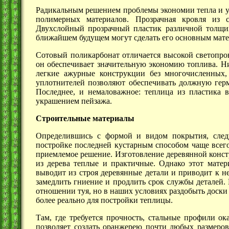
Радикальным решением проблемы экономии тепла и ус
полимерных материалов. Прозрачная кровля из с
Двухслойный прозрачный пластик различной толщин
ближайшем будущем могут сделать его основным мате
Сотовый поликарбонат отличается высокой светопро
он обеспечивает значительную экономию топлива. Ни
легкие ажурные конструкции без многочисленных,
уплотнителей позволяют обеспечивать должную герме
Последнее, и немаловажное: теплица из пластика 
украшением пейзажа.
Строительные материалы
Определившись с формой и видом покрытия, следу
постройке последней кустарным способом чаще всего
приемлемое решение. Изготовление деревянной конст
из дерева теплые и практичные. Однако этот матер
выводит из строя деревянные детали и приводит к н
замедлить гниение и продлить срок службы деталей.
отношении туя, но в наших условиях раздобыть доски 
более реально для постройки теплицы.
Там, где требуется прочность, стальные профили о
позволяет создать оранжерею почти любых размеров