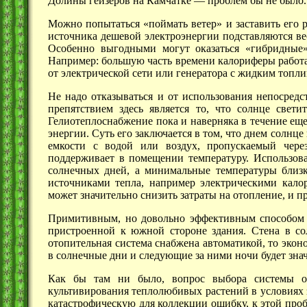
Долины гейзеров на
Камчатке —
проблем бы не было. 
Можно попытаться «поймать ветер» и заставить его р
источника дешевой электроэнергии подставляются в
Особенно выгодными могут оказаться «гибридные»
Например: большую часть времени калориферы работают
от электрической сети или генератора с жидким топли
Не надо отказываться и от использования непосред
препятствием здесь является то, что солнце светит
Гелиотеплоснабжение пока и наверняка в течение ещ
энергии. Суть его заключается в том, что днем солнц
емкости с водой или воздух, пропускаемый чере
поддерживает в помещении температуру. Использова
солнечных дней, а минимальные температуры близ
источниками тепла, например электрическими кало
может значительно снизить затраты на отопление, и п
Примитивным, но довольно эффективным способом з
пристроенной к южной стороне здания. Стена в со
отопительная система снабжена автоматикой, то экон
в солнечные дни и следующие за ними ночи будет зна
Как бы там ни было, вопрос выбора системы 
культивирования теплолюбивых растений в условиях 
катастрофическую для коллекции ошибку, к этой проб