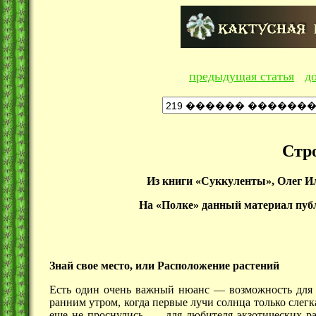
предыдущая статья
д
Стр
Из книги «Суккуленты», Олег 
На «Полке» данный материал публ
Знай свое место, или Расположение растений
Есть один очень важный
нюанс —
возможность для 
ранним утром, когда первые лучи солнца только сле
еще не
проснулись, —
для любителя экзотических ра