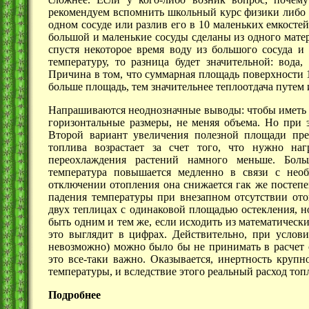
рекомендуем вспомнить школьный курс физики либо п
одном сосуде или разлив его в 10 маленьких емкосте
большой и маленькие сосуды сделаны из одного матер
спустя некоторое время воду из большого сосуда и
температуру, то разница будет значительной: вода,
Причина в том, что суммарная площадь поверхности 
больше площадь, тем значительнее теплоотдача путем 
Напрашиваются неоднозначные выводы: чтобы иметь 
горизонтальные размеры, нe меняя объема. Но при э
Второй вариант увеличения полезной площади пре
топлива возрастает за счет того, что нужно на
переохлаждения растений намного меньше. Боль
температура повышается медленно в связи с необ
отключении отопления она снижается гак же постепе
падения температуры при внезапном отсутствии ото
двух теплицах с одинаковой площадью остекления, н
быть одним и тем же, если исходить из математически
это выглядит в цифрах. Действительно, при услов
невозможно) можно было бы не принимать в расчет 
это все-таки важно. Оказывается, инертность круп
температуры, и вследствие этого реальный расход топ
Подробнее