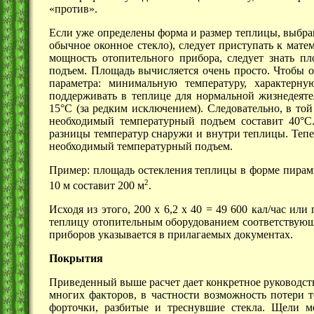
«против».
Если уже определены форма и размер теплицы, выбран 
обычное оконное стекло), следует приступать к мат
мощность отопительного прибора, следует знать п
подъем. Площадь вычисляется очень просто. Чтобы 
параметра: минимальную температуру, характерну
поддерживать в теплице для нормальной жизнедеяте
15°С (за редким исключением). Следовательно, в той
необходимый температурный подъем составит 40°С
разницы температур снаружи и внутри теплицы. Тепе
необходимый температурный подъем.
Пример: площадь остекления теплицы в форме пирами
2
10 м
составит
200 м
.
Исходя из этого, 200 x 6,2 x 40 = 49 600 кал/час ил
теплицу отопительным оборудованием соответствую
приборов указывается в прилагаемых документах.
Покрытия
Приведенный выше расчет дает конкретное руководств
многих факторов, в частности возможность потери т
форточки, разбитые и треснувшие стекла. Щели 