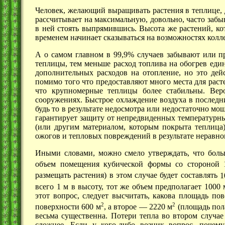
Человек, желающий выращивать растения в теплице, д
рассчитывает на максимальную, довольно, часто забы
в ней стоять выпрямившись. Высота же растений, кот
временем начинает сказываться на возможностях колл
А о самом главном в 99,9% случаев забывают или пр
теплицы, тем меньше расход топлива на обогрев един
дополнительных расходов на отопление, но это де
помимо того что предоставляют много места для раст
что крупномерные теплицы более стабильны. Вер
сооружениях. Быстрое охлаждение воздуха в последн
будь то в результате недосмотра или недостаточно м
гарантирует защиту от непредвиденных температурны
(или другим материалом, которым покрыта теплица)
ожогов и тепловых повреждений в результате неравн
Иными словами, можно смело утверждать, что бол
объем помещения кубической формы со стороной
размещать растения) в этом случае будет составлять
1
всего
1 м
в высоту, тот же объем предполагает
1000 
этот вопрос, следует высчитать, какова площадь по
2
2
поверхности
600 м
,
а
второе —
2220 м
(площадь пола
весьма существенна. Потери тепла во втором случае
сложнее. Если у кого-либо возник вопрос, почем