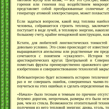
горения или гниения под воздействием микроорг
представляет собой преобразованные солнечные 
генератору атомной электростанции, может похвастать 
Если задаться вопросом, какой вид топлива наибол
человека, собравшегося строить теплицу, заключае
поступает в виде лучей, в тепловую энергию, накоп
большому счету, крайне ненадежной конструкции, на
Кстати, для любителей лингвистических тонкостей 
довольно условно. Это слово происходит от известн
выращиваются апельсины или родственные им предст
сочетаются с понятием «суккулент». История т
аристократических кругах Центральной и Северн
поместьях фрукты преимущественно оранжевого цвет
изобретению и совершенствованию технологий закрыт
Небезынтересно будет вспомнить историю тепличного
раз и не совершать ошибок, совершенных чьими-то
поучиться на этих ошибках и сделать определенные в
«Начало» было тесным и темным по причине отсутст
безумно дорогим, непрочным, размеры его были нез
рам, чем из стекла. Возможности отопительной техн
получения из него тепловой энергии: дрова, уголь,
т