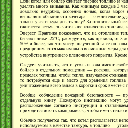
Если котел или бойлер сжигает твердое топливо (а чащ
уделять много внимания. Как минимум каждые 3 час
довольно неудобно, особенно ночью, когда мороз 
выполнять обязанности
кочегара —
сомнительное удо
запасы угля и куда девать золу? За отопительный с
сжигается весьма значительное количество топлива,
Эверест. Практика показывает, что на отопление т
бывают ниже -25°С, расходуется, как правило, от 3 до
50% и более, так что массу полученной за сезон золы
предпринимаются максимально возможные меры для с
устройства внутреннего пленочного покрытия. Кроме 
Следует учитывать, что и уголь и зола имеют свойс
бойлер в отдельном
помещении —
роскошь, котору
пределах теплицы, чтобы тепло, излучаемое стенками 
то потребуется еще и место для хранения
топлива
уничтожением всего запаса в короткий срок вместе с т
Вообще, соблюдение пожарной
безопасности —
про
отдельную книгу. Пожарную инспекцию могут удо
расположенные согласно инструкции и отапливаем
приходится искать компромиссы, чтобы иметь тепло и 
Обычно получается так, что котел располагается не
используемом в качестве тамбура, а
топливо —
угол