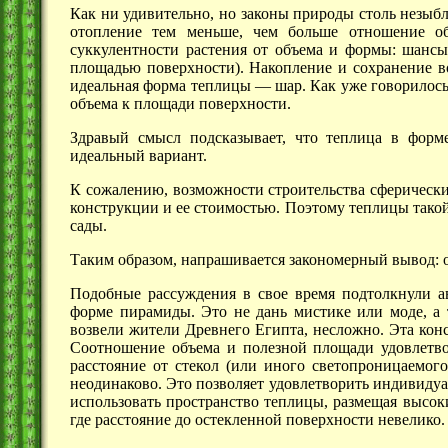
Как ни удивительно, но законы природы столь незыбл
отопление тем меньше, чем больше отношение об
суккулентности растения от объема и формы: шанс
площадью поверхности). Накопление и сохранение 
идеальная форма
теплицы —
шар. Как уже говорилось
объема к площади поверхности.
Здравый смысл подсказывает, что теплица в форм
идеальный вариант.
К сожалению, возможности строительства сферическ
конструкции и ее стоимостью. Поэтому теплицы тако
сады.
Таким образом, напрашивается закономерный вывод: 
Подобные рассуждения в свое время подтолкнули а
форме пирамиды. Это не дань мистике или моде, а т
возвели жители Древнего Египта, несложно. Эта кон
Соотношение объема и полезной площади удовлетво
расстояние от стекол (или иного светопроницаемого
неодинаково. Это позволяет удовлетворить индивиду
использовать пространство теплицы, размещая высок
где расстояние до остекленной поверхности невелико.