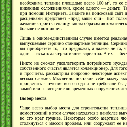
2
необходима теплица площадью всего
100 м
,
то ее с
никакими осложнениями, кроме
одного —
деньги. Те
при помощи Интернета. Зайдите на поисковый сайт и
расценками предстанет «пред ваши очи». Вот только
желание строить теплицу таким образом автоматичес
больше не возникнет.
Лишь в одном-единственном случае имеется реальная
выпускаемые серийно стандартные теплицы. Серийно
вы приобретете то, что предложат, а далеко не то, 
один —
искать альтернативные варианты.
А их —
бес
Никто не сможет удовлетворить потребности нуждаю
собственного счастья является коллекционер. Для т
и просчеты, рассмотрим подробно некоторые аспекты
весьма сложно. Мысленно поставив себе задачу вы
процветать в течение всего года и не требовали бы
зимой или размещение во временных сооружениях
ле
Выбор места
Чаще всего выбор места для строительства теплиц
домостроений в этом случае находятся в наиболее выг
во сто крат труднее. Некоторые особо азартные лю
столкнуться с массой проблем, или сооружают ее на