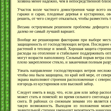
хозяина менее надежно, чем в непосредственной близо
Участок возле частного домостроения чаще всего 
гаражи и сараи, плодовые деревья и кустарники, о
решить, от чего следует отказаться, чтобы разместить 
Весьма остроумным решением проблемы дефицита п
далеко не самый лучший вариант.
Вообще же решающими факторами при выборе места
защищенность от господствующих ветров. Последнее о
растений в теплице и зимой. Хорошая защита строения
расходы на отопление и стабильнее поддерживать оп
могут возрасти наполовину. Сильный порыв ветра спос
плохо закрепленное стекло, и заканчивая полным раз
Узнать направление господствующих ветров несложн
чтобы она была защищена, по край ней мере, от сев
экрана выполняют строения расположенные с северно
изгородь из кустарников или высокий забор.
Следует иметь в виду, что, если дом или забор расп
может стать и помехой: во время сильного снегопад
снега. В районах со снежным зимами это является 
такую возможность. Выходом из положения может
значительной степени уменьшит вероятность нанесени