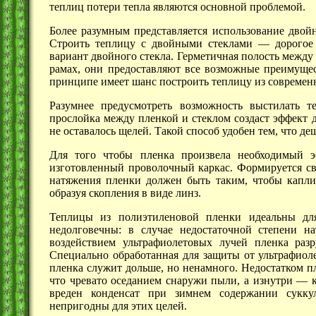
теплиц потери тепла являются основной проблемой.
Более разумным представляется использование двойн
Строить теплицу с двойными
стеклами —
дорогое 
вариант двойного стекла. Герметичная полость между
рамах, они предоставляют все возможные преимущест
принципе имеет шанс построить теплицу из современ
Разумнее предусмотреть возможность выстилать 
прослойка между пленкой и стеклом создаст эффект 
не оставалось щелей. Такой способ удобен тем, что де
Для того чтобы пленка произвела необходимый э
изготовленный проволочный каркас. Формируется св
натяжения пленки должен быть таким, чтобы капли
образуя скопления в виде линз.
Теплицы из полиэтиленовой пленки идеальны для
недолговечны: в случае недостаточной степени н
воздействием ультрафиолетовых лучей пленка разр
Специально обработанная для защиты от ультрафиол
пленка служит дольше, но ненамного. Недостатком п
что чревато оседанием снаружи пыли, а
изнутри —
к
вреден конденсат при зимнем содержании сукку
непригодны для этих целей.