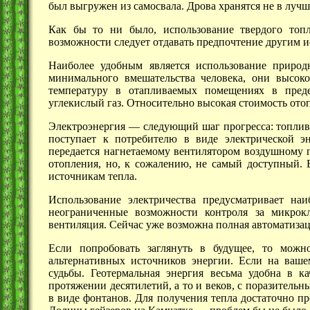
был выгружен из самосвала. Дрова хранятся не в лучш
Как бы то ни было, использование твердого топ
возможности следует отдавать предпочтение другим и
Наиболее удобным является использование природ
минимального вмешательства человека, они высок
температуру в отапливаемых помещениях в преде
углекислый газ. Относительно высокая стоимость отоп
Электроэнергия —
следующий шаг прогресса: топлив
поступает к потребителю в виде электрической э
передается нагнетаемому вентилятором воздушному п
отопления, но, к сожалению, не самый доступный. 
источникам тепла.
Использование электричества предусматривает на
неограниченные возможности контроля за микрокл
вентиляция. Сейчас уже возможна полная автоматиза
Если попробовать заглянуть в будущее, то можн
альтернативных источников энергии. Если на ваш
судьбы. Геотермальная энергия весьма удобна в к
протяжении десятилетий, а то и веков, с поразитель
в виде фонтанов. Для получения тепла достаточно п