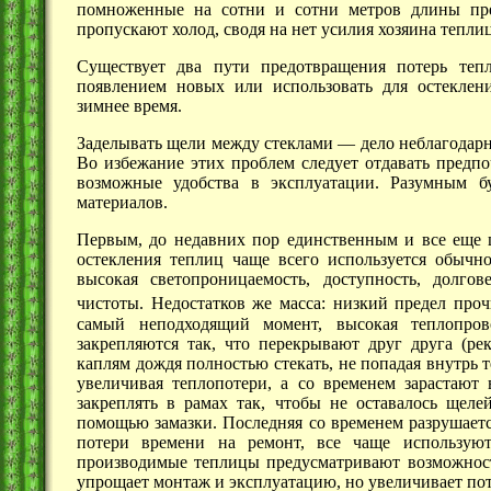
помноженные на сотни и сотни метров длины пр
пропускают холод, сводя на нет усилия хозяина тепли
Существует два пути предотвращения потерь тепл
появлением новых или использовать для остеклен
зимнее время.
Заделывать щели между
стеклами —
дело неблагодарн
Во избежание этих проблем следует отдавать предп
возможные удобства в эксплуатации. Разумным б
материалов.
Первым, до недавних пор единственным и все еще 
остекления теплиц чаще всего используется обычн
высокая светопроницаемость, доступность, долго
чистоты. Недостатков же масса: низкий предел про
самый неподходящий момент, высокая теплопров
закрепляются так, что перекрывают друг друга (рек
каплям дождя полностью стекать, не попадая внутрь 
увеличивая теплопотери, а со временем зарастают
закреплять в рамах так, чтобы не оставалось щеле
помощью замазки. Последняя со временем разрушаетс
потери времени на ремонт, все чаще используют
производимые теплицы предусматривают возможност
упрощает монтаж и эксплуатацию, но увеличивает пот