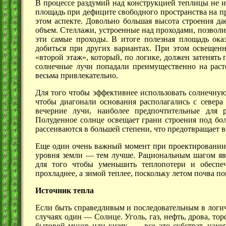
В процессе раздумий над конструкцией теплицы не и
площадь при дефиците свободного пространства на п
этом аспекте. Довольно большая высота строения да
объем. Стеллажи, устроенные над проходами, позволи
эти самые проходы. В итоге полезная площадь ока
добиться при других вариантах. При этом освещенно
«второй этаж», который, по логике, должен затенять
солнечные лучи попадали преимущественно на раст
весьма привлекательно.
Для того чтобы эффективнее использовать солнечную
чтобы диагонали основания располагались с севера
вечерние лучи, наиболее предпочтительные для 
Полуденное солнце освещает грани строения под бол
рассеиваются в большей степени, что предотвращает в
Еще один очень важный момент при проектировании
уровня
земли —
тем лучше. Рациональным шагом явл
для того чтобы уменьшить теплопотери и обеспе
прохладнее, а зимой теплее, поскольку летом почва по
Источник тепла
Если быть справедливым и последовательным в логиче
случаях
один —
Солнце. Уголь, газ, нефть, дрова, то
бытовой мусор или
кизяк, —
все это субстрат, нак