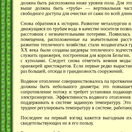
должна быть расположена ниже уровня пола. Для это
выше должна быть
«труба» —
вертикальная част
свободного доступа для очистки от сажи по всей дли
Снова обратимся к истории. Развитие металлургии и
движущаяся по трубам вода в качестве носителя поз
расстояния с незначительными потерями. Появилась 
помещения, расположенные на значительном расст
развитии тепличного хозяйства: стали воздвигаться 
XX века были созданы шедевры тепличного зодчест
служить оранжерея, построенная для короля Бельгии,
с куполами. Следует снова отметить веяния моды
оранжерей аристократов. Если первые редко выраста
раз большей, отсюда и грандиозность сооружений.
Водяное отопление совершенствовалось па протяжении
должны быть небольшого диаметра: это повышает
сопротивление потоку и требует установки подающег
электроэнергии. Эффективность водяного отопления 
поддерживать в системе заданную температуру. Это 
труднее регулировать температуру в системе, работаю
Последнее на первый взгляд кажется выгодным из-
свидетельствующих не в его пользу.