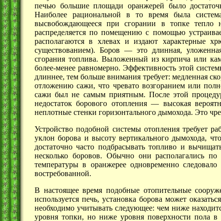
печью большие площади оранжерей было достаточн
Наиболее рациональной в то время была система
высвобождающееся при сгорании в топке тепло н
распределяется по помещению с помощью устраивае
располагаются в хлевах и издают характерные х
существованием).
Боров —
это длинная, уложенная
сгорания топлива. Выложенный из кирпича или камн
более-менее равномерно. Эффективность этой систем
длиннее, тем больше внимания требует: медленная ск
отложению сажи, что чревато возгоранием или полно
сажи был не самым приятным. После этой процеду
недостаток борового
отопления —
высокая вероятн
неплотные стенки горизонтального дымохода. Это чре
Устройство подобной системы отопления требует ра
уклон борова и высоту вертикального дымохода, что
достаточно часто подбрасывать топливо и вычищат
несколько боровов. Обычно они располагались по
температуры в оранжерее одновременно следовало т
востребованной.
В настоящее время подобные отопительные
соору
используется печь, установка борова может оказать
необходимо учитывать следующее: чем ниже находитс
уровня топки, но ниже уровня поверхности пола в 