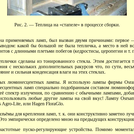
Рис. 2. — Теплица на «стапеле» в процессе сборки.
ина применяемых ламп, был вызван двумя причинами:
первое 
водом: какой бы большой не была тепличка, а место в ней вс
лентов с длинными плетьми побегов (кедростисы, церопегии
и т. п
еплички сделаны из тонированного стекла. Этим достигается т
ия с нескольких дополнительных ракурсов что, по сути, весьм
ние и сильная конденсация влаги на этих стеклах.
тных люминесцентных лампы. Я использую лампы фирмы
Osr
есцентных ламп специально подобранным составом люминофоро
 её спектр излучения, по сравнению с обычными лампами, доба
 использовать любые другие лампы на свой вкус! Лампу Osrsa
 Agro-Lite, или Hagen FloraGlo.
ъёмы для крепления ламп, т. к. они конструктивно заметно лучш
 Это эмпирически определено мною на предыдущих конструкциях
астотные пуско-регулирующие устройства. Помимо моментал