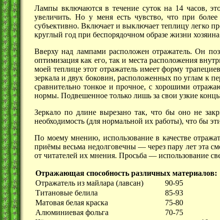
Лампы включаются в течение суток на 14 часов, эт
увеличить. Но у меня есть чувство, что при боле
субъективно. Включает и выключает теплицу легко пр
круглый год при беспорядочном образе жизни хозяина 
Вверху над лампами расположен отражатель. Он поз
оптимизация как его, так и места расположения внутр
моей теплице этот отражатель имеет форму трапециев
зеркала и двух боковин, расположенных по углам к п
сравнительно тонкое и прочное, с хорошими отража
нормы. Подвешенное только лишь за свои узкие концы,
Зеркало по длине вырезано так, что бы оно не зак
необходимость (для нормальной их работы), что бы эт
По моему мнению, использование в качестве отражат
приёмы весьма
недолговечны —
через пару лет эта с
от читателей их мнения.
Просьба —
использование све
Отражающая способность различных материалов:
Отражатель из майлара (лавсан)
90-95
Титановые белила
85-93
Матовая белая краска
75-80
Алюминиевая фольга
70-75