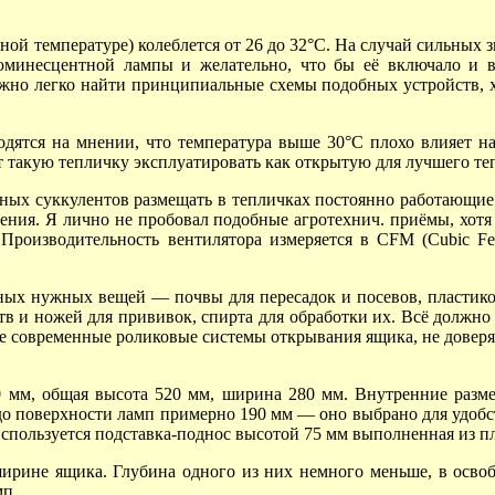
ой температуре) колеблется от 26 до 32°C. На случай сильных 
юминесцентной лампы и желательно, что бы её включало и 
ожно легко найти принципиальные схемы подобных устройств, х
одятся на мнении, что температура выше 30°C плохо влияет на
ет такую тепличку эксплуатировать как открытую для лучшего т
ных суккулентов размещать в тепличках постоянно работающие 
ения. Я лично не пробовал подобные агротехнич. приёмы, хотя
Производительность вентилятора измеряется в CFM (Cubic Fee
ных нужных вещей — почвы для пересадок и посевов, пластико
тв и ножей для прививок, спирта для обработки их. Всё должно
е современные роликовые системы открывания ящика, не доверя
0 мм, общая высота
520 мм,
ширина
280 мм.
Внутренние разме
до поверхности ламп примерно
190 мм —
оно выбрано для удобс
используется подставка-поднос высотой
75 мм
выполненная из пл
ирине ящика. Глубина одного из них немного меньше, в освоб
мп.