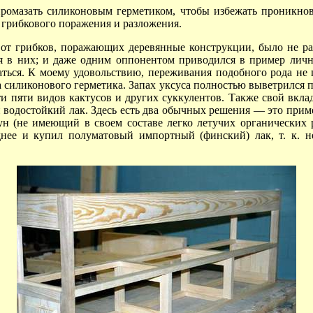
 промазать силиконовым герметиком, чтобы избежать проникно
 грибкового поражения и разложения.
т грибков, поражающих деревянные конструкции, было не ра
я в них; и даже одним оппонентом приводился в пример лич
ваться. К моему удовольствию, переживания подобного рода не 
а силиконового герметика. Запах уксуса полностью выветрился п
ти пяти видов кактусов и других суккулентов. Также свой вкл
водостойкий лак. Здесь есть два обычных
решения —
это прим
н (не имеющий в своем составе легко летучих органических р
днее и купил полуматовый импортный (финский) лак, т. к. н