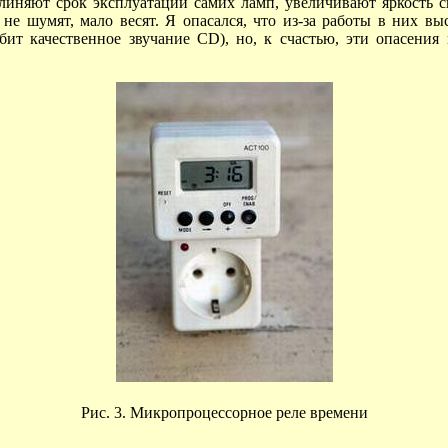
длиняют срок эксплуатации самих ламп, увеличивают яркость 
не шумят, мало весят. Я опасался, что из-за работы в них выс
ит качественное звучание CD), но, к счастью, эти опасени
Рис. 3. Микропроцессорное реле времени