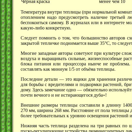
Чёрная краска
менее чем 10
Температура внутри теплицы (при нормальной комнатн
отоплением надо предусмотреть наличие третьей л
беспокоиться самому. В журналах или в интернете м
какую-либо конкретную.
Следует помнить о том, что большинство авторов сх
закрытой тепличке поднимается выше 35°C, то следу
Многие западные авторы советуют при культуре слож
воздуха и выращивать сильные, жизнеспособные раст
блока питания или процессора нынче не проблема. 
составлять как миниум 1/5 от объёма теплицы.
Последние детали — это ящики для хранения различ
для борьбы с вредителями и подкормки растений, бри
дому. Здесь замечание
одно —
обязательно используйт
почти вечного и не истирающегося дуба»!
Внешние размеры теплицы составили в длинну 140
270 мм,
ширина
268 мм.
Расстояние от пола теплицы 
более требовательных к уровню освещения растений 
Нижняя часть теплица разделена на три равных по ш
пуско-регулирующие устройства люминесцентных ла