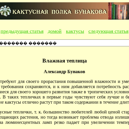
предыдущая статья
домой
кактусы
следующая статья
Влажная теплица
Александр Бунаков
 требуют для своего прорастания повышенной влажности и ум
требования сохраняются, и к ним добавляется потребность рас
еся для своего хорошего развития также в тропических услови
. В таких тепличках в первые годы чувствуют себя лучше и б
кактусы отлично растут при таком содержании в течение длит
усные теплички, т. к. большинство любителей любой ценой ста
щающих растения, но тогда возникает проблема отвода излишне
дача люминесцентных ламп резко падает при увеличении тем