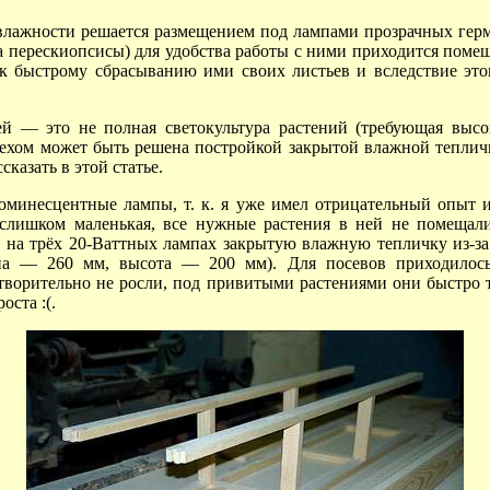
влажности решается размещением под лампами прозрачных герме
а перескиопсисы) для удобства работы с ними приходится помещ
 к быстрому сбрасыванию ими своих листьев и вследствие это
ей — это не полная светокультура растений (требующая выс
пехом может быть решена постройкой закрытой влажной тепл
казать в этой статье.
минесцентные лампы, т. к. я уже имел отрицательный опыт и
слишком маленькая, все нужные растения в ней не помещали
е на трёх 20-Ваттных лампах закрытую влажную тепличку из-за 
на —
260 мм,
высота —
200 мм).
Для посевов приходилось
творительно не росли, под привитыми растениями они быстро т
оста :(.