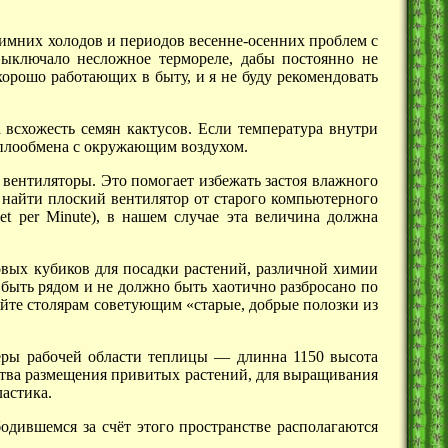
зимних холодов и периодов весенне-осенних проблем с
выключало несложное термореле, дабы постоянно не
орошо работающих в быту, и я не буду рекомендовать
 всхожесть семян кактусов. Если температура внутри
еплообмена с окружающим воздухом.
вентиляторы. Это помогает избежать застоя влажного
 найти плоский вентилятор от старого компьютерного
t per Minute), в нашем случае эта величина должна
вых кубиков для посадки растений, различной химии
 быть рядом и не должно быть хаотично разбросано по
йте столярам советующим «старые, добрые полозки из
ры рабочей области
теплицы —
длинна 1150 высота
тва размещения привитых растений, для выращивания
астика.
одившемся за счёт этого пространстве располагаются