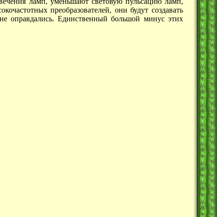
свечения ламп, уменьшают световую пульсацию ламп,
окочастотных преобразователей, они будут создавать
я не оправдались. Единственный большой минус этих