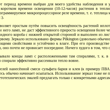
от период времени выбран для моего удобства наблюдения и у
е коротком времени освещении
(10-12-часов)
растения в теплиц
ограммируемое микропроцессорное реле времени, т. е. теплица м
:).
воляет простым путём повысить освещённость растений впло
и него ламп, не даст эффективного прироста освещения более ч
идного короба с нижней открытой стороной и выполнен из лист
ервому. Зеркало использовано фирмы Pilkington (довольно обыч
ющими свойствами и устойчиво к влаге. При его производстве 
 оно почти не провисает посередине. Ничего худого в том, что о
рывало концы ламп с расположенными там спиралями, т. к. в э
и спирали эффективно рассеивали тепло вовне.
елей нанесённой смеси сульфата бария и клея (к примеру
ПВА
месь обычно начинает осыпаться. Использование зеркал тоже не п
тотехнических эмалей предлагать только с конкретными адресами