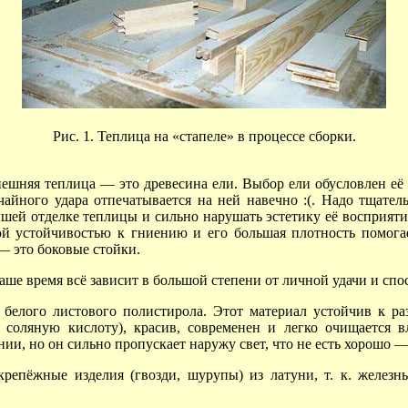
Рис. 1. Теплица на «стапеле» в процессе сборки.
ынешняя
теплица —
это древесина ели. Выбор ели обусловлен е
чайного удара отпечатывается на ней навечно :(. Надо тщатель
ейшей отделке теплицы и сильно нарушать эстетику её восприяти
ой устойчивостью к гниению и его большая плотность помога
 —
это боковые стойки.
 наше время всё зависит в большой степени от личной удачи и с
 белого листового полистирола. Этот материал устойчив к р
соляную кислоту), красив, современен и легко очищается в
ии, но он сильно пропускает наружу свет, что не есть
хорошо 
 крепёжные изделия (гвозди, шурупы) из латуни, т. к. желе