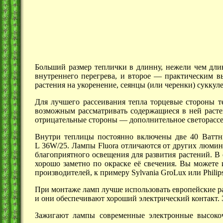
Больший размер теплички в длинну, нежели чем дл
внутреннего перегрева, и
второе —
практическим вы
растения на укоренение, сеянцы (или черенки) сукку
Для лучшего рассеивания тепла торцевые стороны т
возможным рассматривать содержащиеся в ней растен
отрицательные
стороны —
дополнительное светорассея
Внутри теплицы постоянно включены две 40 Ват
L 36W/25.
Лампы Fluora отличаются от других люмин
благоприятного освещения для развития растений. В
хорошо заметно по окраске её свечения. Вы можете
производителей, к примеру Sylvania GroLux или Philips
При монтаже ламп лучше использовать европейские раз
и они обеспечивают хороший электрический контакт.
Зажигают лампы современные электронные высокоч