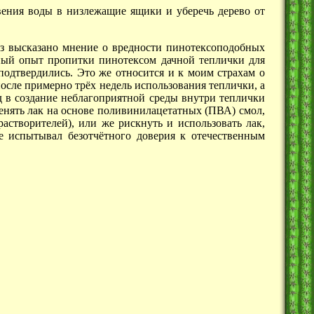
вения воды в низлежащие ящики и уберечь дерево от
з высказано мнение о вредности пинотексоподобных
ный опыт пропитки пинотексом дачной теплички для
подтвердились. Это же относится и к моим страхам о
осле примерно трёх недель использования теплички, а
ад в создание неблагоприятной среды внутри теплички
енять лак на основе поливинилацетатных (ПВА) смол,
астворителей), или же рискнуть и использовать лак,
е испытывал безотчётного доверия к отечественным