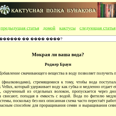
предыдущая статья
домой
кактусы
следующая статья
Мокрая ли ваша вода?
Роджер Браун
. Добавление смачивающего вещества в воду позволяет получить 
(фиалководами), стремящимися к тому, чтобы вода поступал
 Vellux, который удерживает воду как губка и медленно отдает 
 скрученный из отдельных волокон, пропускается через дн
на свисают, попадая в емкость с водой. Вода по фитилю мед
темы, поскольку без них описанная схема часто перестаёт
рабо
красным способом для проращивания семян и выращивания сеян