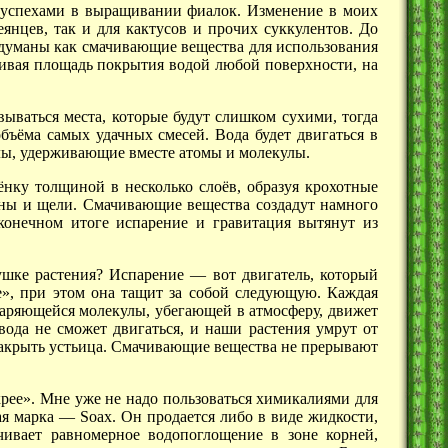
ё успехами в выращивании фиалок. Изменение в моих
янцев, так и для кактусов и прочих суккулентов. До
думаны как смачивающие вещества для использования
ивая площадь покрытия водой любой поверхности, на
ываться места, которые будут слишком сухими, тогда
бъёма самых удачных смесей. Вода будет двигаться в
лы, удерживающие вместе атомы и молекулы.
лёнку толщиной в несколько слоёв, образуя крохотные
ины и щели. Смачивающие вещества создадут намного
конечном итоге испарение и гравитация вытянут из
кушке растения?
Испарение —
вот двигатель, который
е», при этом она тащит за собой следующую. Каждая
паряющейся молекулы, убегающей в атмосферу, движет
вода не сможет двигаться, и наши растения умрут от
акрыть устьица. Смачивающие вещества не прерывают
крее». Мне уже не надо пользоваться химикалиями для
ая
марка —
Soax. Он продается либо в виде жидкости,
чивает равномерное водопоглощение в зоне корней,