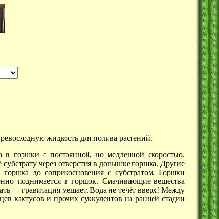
превосходную жидкость для полива растений.
а в горшки с постоянной, но медленной скоростью.
её субстрату через отверстия в донышке горшка. Другие
о горшка до соприкосновения с субстратом. Горшки
ленно поднимается в горшок. Смачивающие вещества
тать —
гравитация мешает. Вода не течёт вверх! Между
цев кактусов и прочих суккулентов на ранней стадии