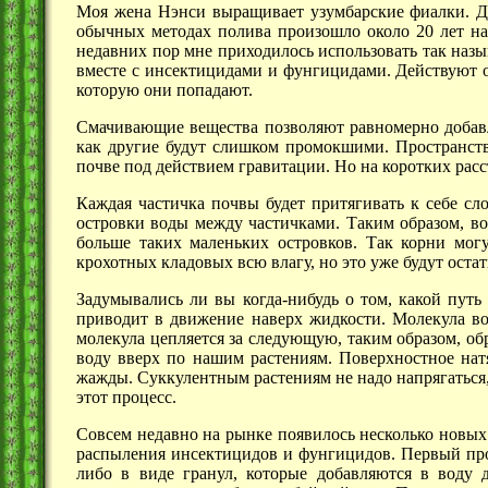
Моя жена Нэнси выращивает узумбарские фиалки. До
обычных методах полива произошло около 20 лет наз
недавних пор мне приходилось использовать так наз
вместе с инсектицидами и фунгицидами. Действуют 
которую они попадают.
Смачивающие вещества позволяют равномерно добавля
как другие будут слишком промокшими. Пространство
почве под действием гравитации. Но на коротких ра
Каждая частичка почвы будет притягивать к себе сло
островки воды между частичками. Таким образом, в
больше таких маленьких островков. Так корни мог
крохотных кладовых всю влагу, но это уже будут остат
Задумывались ли вы когда-нибудь о том, какой путь
приводит в движение наверх жидкости. Молекула во
молекула цепляется за следующую, таким образом, о
воду вверх по нашим растениям. Поверхностное натя
жажды. Суккулентным растениям не надо напрягаться,
этот процесс.
Совсем недавно на рынке появилось несколько новых 
распыления инсектицидов и фунгицидов. Первый прод
либо в виде гранул, которые добавляются в воду 