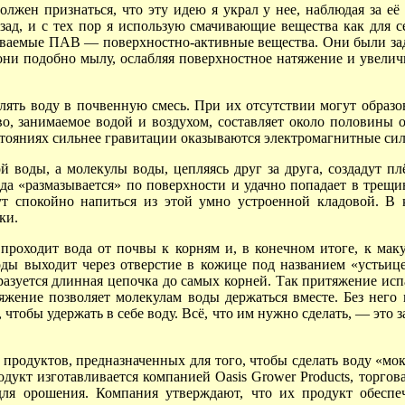
лжен признаться, что эту идею я украл у нее, наблюдая за е
ад, и с тех пор я использую смачивающие вещества как для се
ываемые
ПАВ —
поверхностно-активные вещества. Они были за
они подобно мылу, ослабляя поверхностное натяжение и увелич
ть воду в почвенную смесь. При их отсутствии могут образов
, занимаемое водой и воздухом, составляет около половины о
сстояниях сильнее гравитации оказываются электромагнитные си
й воды, а молекулы воды, цепляясь друг за друга, создадут п
ода «размазывается» по поверхности и удачно попадает в трещ
ут спокойно напиться из этой умно устроенной кладовой. В 
ки.
 проходит вода от почвы к корням и, в конечном итоге, к ма
ды выходит через отверстие в кожице под названием «устьиц
бразуется длинная цепочка до самых корней. Так притяжение ис
жение позволяет молекулам воды держаться вместе. Без него 
 чтобы удержать в себе воду. Всё, что им нужно
сделать, —
это з
продуктов, предназначенных для того, чтобы сделать воду «мо
укт изготавливается компанией Oasis Grower Products, торгов
для орошения. Компания утверждают, что их продукт обеспе