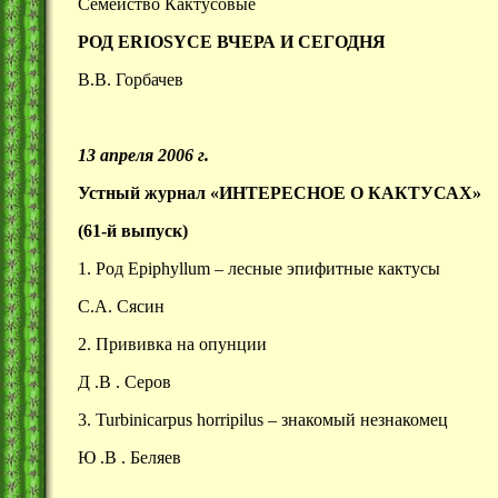
Семейство Кактусовые
РОД
ERIOSYCE ВЧЕРА И СЕГОДНЯ
В.В. Горбачев
13 апреля 2006 г.
Устный журнал «ИНТЕРЕСНОЕ О КАКТУСАХ»
(61-й выпуск)
1. Род Epiphyllum – лесные эпифитные кактусы
С.А. Сясин
2. Прививка на опунции
Д .В . Серов
3. Turbinicarpus horripilus – знакомый незнакомец
Ю .В . Беляев