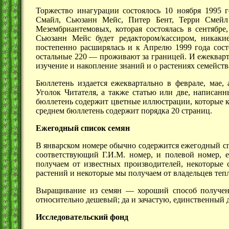
Торжество инагурации состоялось 10 ноября 1995 
Смайл, Сьюзанн Мейс, Питер Бент, Терри Смейл
Мезембриантемовых, которая состоялась в сентябре
Сьюзанн Мейс будет редактором/кассиром, никаки
постепенно расширялась и к Апрелю 1999 года сост
остальные
220 —
проживают за границей. И ежекварт
изучение и накопление знаний и о растениях семейст
Бюллетень издается ежеквартально в феврале, мае, 
Уголок Читателя, а также статью или две, написан
бюллетень содержит цветные иллюстрации, которые к 
среднем бюллетень содержит порядка 20 страниц.
Ежегодный список семян
В январском номере обычно содержится ежегодный сп
соответствующий Г.И.М. номер, и полевой номер, 
получаем от известных производителей, некоторые 
растений и некоторые мы получаем от владельцев теп
Выращивание из семян — хороший способ получени
относительно дешевый; да и зачастую, единственный
Исследовательский фонд