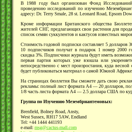
В 1988 году был организован Фонд Исследований
проведению исследований по изучению Мезембриан
адресу: Dr. Terry Smale, 28 st. Leonard Road, Epsom D
Кроме информации Британского общества Бюллетен
жителей СНГ, предлагающих свои растения для прода
список семян суккулентов и кактусов известных миро
Стоимость годовой подписки составляет 5 долларов 3
10 подписчиков получат в подарок 1 номер 2000 г
скидка 3%.
Подписчики журнала будут иметь возможно
первая партия которых уже взошла или укореняе
непосредственно с мест произростания, куда весной
будет публиковаться материал о самой Южной Африке
На страницах бюллетня Вы сможете дать свою реклам
рекламы: полный лист формата
А4 —
20 долларов, по
1/8 часть листа формата
А4 —
2.5 доллара США по кур
Группа по Изучению Мезембриантемовых:
Brenfield, Bolney Road, Ansty,
West Sussex, RH17 5AW, Endland
Tel: +44 1444 441193
e-mail:
msg@cactus-mall.com