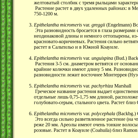
желтоватый столбик с тремя рыльцами характер
Растение растет в двух удаленных районах: в Мек
750-1200 м.
Epithelantha micromeris
var.
greggii
(Engelmann) Bo
Эта разновидность бросается в глаза размерами 
неодинаковой длины и немного оттопырены, из-з
красновато-коричневых. Растения сильно ветвят
растет в Сальтильо и в Южной Коауиле.
Epithelantha micromeris
var.
unguispina
(Bud.) Back
Растения
3-5 см.
диаметром ветвятся от основа
крайние колючки имеют длину 5 мм. Разновиднос
разновидности лежит восточнее Монтеррея (Нуэ
Epithelantha micromeris
var.
pachyrhiza
Marshall
Греческое название растения выдает единственн
отдельные лишь
0,75-1,75 мм
длиной, расположен
голубовато-серым, стального цвета. Растет бли
Epithelantha micromeris
var.
polycephala
(Backbg.) 
Это всегда сильно разветвленное растение (на 
реже 20 мм. Ареолы имеют очень тонкие волосы
розовые. Растет в Коауиле (Coahuila) близ Ramon