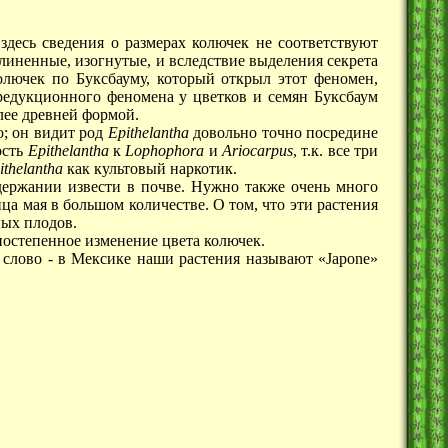
 здесь сведения о размерах колючек не соответствуют
линенные, изогнутые, и вследствие выделения секрета
олючек по Буксбауму, который открыл этот феномен,
о редукционного феномена у цветков и семян Буксбаум
лее древней формой.
о; он видит род
Epithelantha
довольно точно посредине
ость
Epithelantha
к
Lophophora
и
Ariocarpus
, т.к. все три
ithelantha
как культовый наркотик.
держании извести в почве. Нужно также очень много
ца мая в большом количестве. О том, что эти растения
ных плодов.
постепенное изменение цвета колючек.
е слово - в Мексике наши растения называют «Japone»