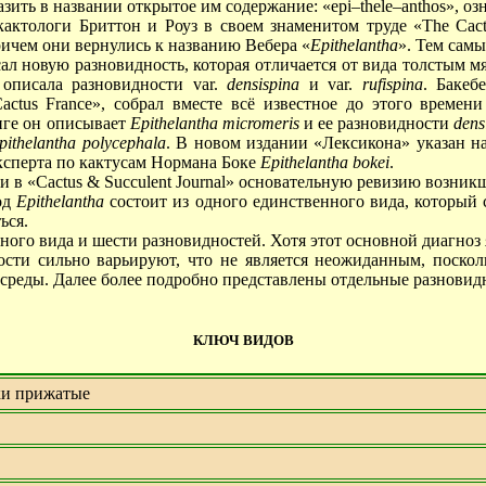
разить в названии открытое им содержание:
«epi–thele–anthos»
, оз
ктологи Бриттон и Роуз в своем знаменитом труде «The Cacta
ричем они вернулись к названию Вебера «
Epithelantha
». Тем сам
л новую разновидность, которая отличается от вида толстым 
 описала разновидности var.
densispina
и var.
rufispina
. Бакеб
Cactus France», собрал вместе всё известное до этого време
ниге он описывает
Epithelantha micromeris
и ее разновидности
dens
pithelantha polycephala
. В новом издании «Лексикона» указан 
эксперта по кактусам Нормана Боке
Epithelantha bokei
.
ли в «Cactus & Succulent Journal» основательную ревизию возн
од
Epithelantha
состоит из одного единственного вида, который 
ься.
ного вида и шести разновидностей. Хотя этот основной диагноз
дности сильно варьируют, что не является неожиданным, поско
реды. Далее более подробно представлены отдельные разновид
КЛЮЧ ВИДОВ
чки прижатые