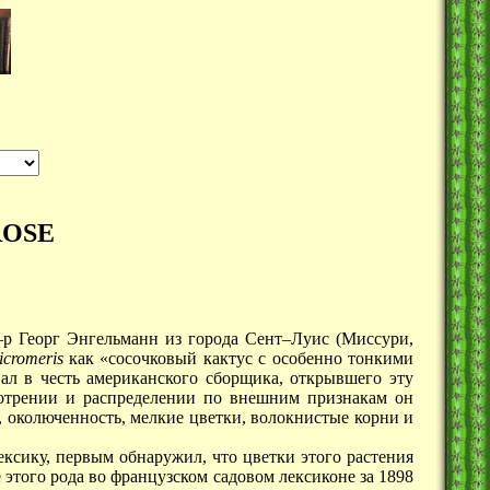
ROSE
д–р Георг Энгельманн из города Сент–Луис (Миссури,
cromeris
как «сосочковый кактус с особенно тонкими
вал в честь американского сборщика, открывшего эту
мотрении и распределении по внешним признакам он
, околюченность, мелкие цветки, волокнистые корни и
ексику, первым обнаружил, что цветки этого растения
 этого рода во французском садовом лексиконе за 1898