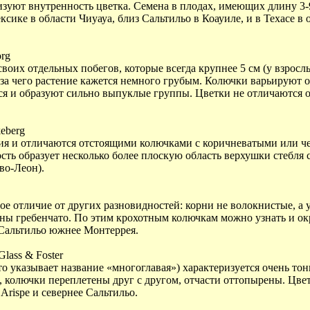
изуют внутренность цветка. Семена в плодах, имеющих длину
3-
сике в области Чиуауа, близ Сальтильо в Коауиле, и в Техасе в 
rg
своих отдельных побегов, которые всегда крупнее 5 см (у взросл
а чего растение кажется немного грубым. Колючки варьируют от
ся и образуют сильно выпуклые группы. Цветки не отличаются о
eberg
ния и отличаются отстоящими колючками с коричневатыми или ч
ть образует несколько более плоскую область верхушки стебля 
во-Леон).
ое отличие от других разновидностей: корни не волокнистые, а
ы гребенчато. По этим крохотным колючкам можно узнать и окра
з Сальтильо южнее Монтеррея.
Glass & Foster
что указывает название «многоглавая») характеризуется очень т
, колючки переплетены друг с другом, отчасти оттопырены. Цве
 Arispe и севернее Сальтильо.