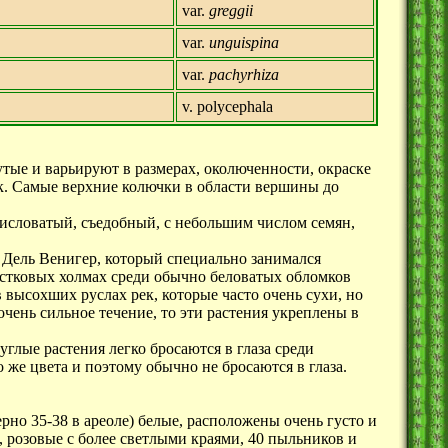
var.
greggii
var.
unguispina
var.
pachyrhiza
v. polycephala
утые и варьируют в размерах, околюченности, окраске
к. Самые верхние колючки в области вершины до
исловатый, съедобный, с небольшим числом семян,
 Дель Венигер, который специально занимался
естковых холмах среди обычно беловатых обломков
 высохших руслах рек, которые часто очень сухи, но
 очень сильное течение, то эти растения укреплены в
углые растения легко бросаются в глаза среди
о же цвета и поэтому обычно не бросаются в глаза.
рно 35-38 в ареоле) белые, расположены очень густо и
, розовые с более светлыми краями, 40 пыльников и