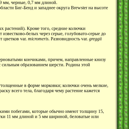
9 мм,
черные, 0,7 мм длиной.
области Биг-Бенд и западнее округа Brewster на высоте
ых растений). Кроме того, средние колючки
 известково-белых через серые, голубовато-серые до
т цветков var.
micromeris
. Разновидность var.
greggii
ерноватыми кончиками, причем, направленные книзу
с сильным образованием шерсти. Родина этой
 утолщенные в форме морковки; колючки очень мелкие,
ску всего тела, благодаря чему растение кажется
онкими побегами, которые обычно имеют толщину 15,
тки 11 мм длиной и 5 мм шириной, беловатые или