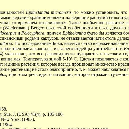
зновидностей
Epithelantha micromeris
, то можно установить, что
самые верхние крайние колючки на вершине растений сильно уд
чики со временем отваливаются. Такое необычное развитие к
s
(Werdermann) Berger; из-за этой особенности и из-за другог
locarpus
и
Pelecyphora
, причем
Epithelantha
будто бы является бо
иканскими родами кактусов, не отваживается идти столь далек
llaria
. По исследованиям Бока, имеется четко выраженная близ
т родственные алкалоиды, из-за чего индейцы употребляют и
Ep
) указывали, что все разновидности нуждаются в высоком со
о конца мая. Температура зимой
5-10° С.
Цветки появляются с кон
ют и дикие растения, которые всегда производят множество крас
ие растеньиц не столь благоприятно, т. к. может наблюдаться 
itos
; при этом речь идет о названии, которое отражает туземно
468.
t. Sue. J. (USA) 41(4), p. 185-186.
3. New York, (1963).
11.1964