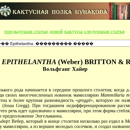
предыдущая статья
домой
кактусы
следующая статья
Д
EPITHELANTHA
(Weber) BRITTON & 
Вольфганг Хайер
ького рода начинается в середине прошлого столетия, когда 
реди своих многочисленных новинок мамиллярию
Mammillaria mi
тна и более крупная разновидность «
greggii
», которую он наз
га (Josua Gregg). При тогдашнем недифференцированном расс
что речь идет однозначно о мамиллярии, при этом форма стебля
и предположение Энгельманна.
берт Вебер, который в конце столетия несколько раз ездил в М
 у мамиллярии, а из вершин молодых сосочков, и создал название