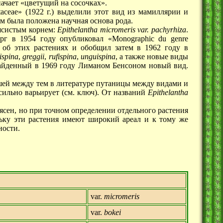
начает «цветущий на сосочках».
ceae» (1922 г.) выделили этот вид из мамиллярии и
ым была положена научная основа рода.
мясистым корнем:
Epithelantha micromeris var. pachyrhiza
.
ерг в 1954 году опубликовал «Monographic du genre
ни об этих растениях и обобщил затем в 1962 году в
ispina
,
greggii
,
rufispina
,
unguispina
, а также новые виды
найденный в 1969 году Лиманом Бенсоном новый вид.
икшей между тем в литературе путаницы между видами и
сильно варьирует (см. ключ). От названий
Epithelantha
 ясен, но при точном определении отдельного растения
льку эти растения имеют широкий ареал и к тому же
ности.
var.
micromeris
var.
bokei