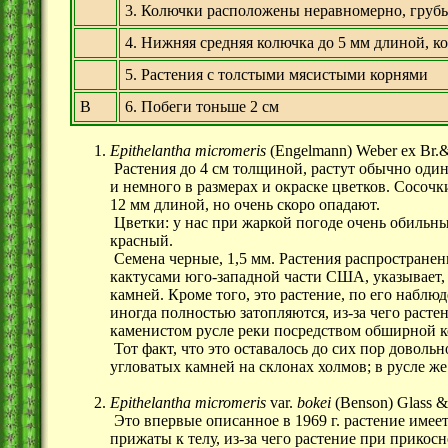
3. Колючки расположены неравномерно, грубы
4. Нижняя средняя колючка до 5 мм длиной, к
5. Растения с толстыми мясистыми корнями
B
6. Побеги тоньше 2 см
Epithelantha micromeris
(Engelmann) Weber
ex Br.
Растения до 4 см толщиной, растут обычно один
и немного в размерах и окраске цветков. Сосоч
12 мм длиной, но очень скоро опадают.
Цветки: у нас при жаркой погоде очень обильны 
красный.
Семена черные, 1,5 мм. Растения распростране
кактусами юго-западной части США, указывает,
камней. Кроме того, это растение, по его наблю
иногда полностью затопляются, из-за чего растен
каменистом русле реки посредством обширной к
Тот факт, что это оставалось до сих пор доволь
угловатых камней на склонах холмов; в русле же 
Epithelantha micromeris
var.
bokei
(Benson) Glass &
Это впервые описанное в 1969 г. растение имеет
прижаты к телу, из-за чего растение при прико