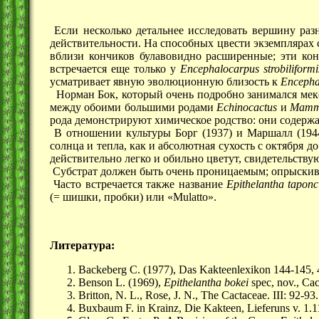
Если несколько детальнее исследовать вершину ра
действительности. На способных цвести экземплярах 
вблизи кончиков булавовидно расширенные; эти кон
встречается еще только у
Encephalocarpus strobiliformi
усматривает явную эволюционную близость к
Encepha
Норман Бок, который очень подробно занимался мекс
между обоими большими родами
Echinocactus
и
Mammi
рода демонстрируют химическое родство: они содержа
В отношении культуры Борг (1937) и Маршалл (1944
солнца и тепла, как и абсолютная сухость с октября д
действительно легко и обильно цветут, свидетельству
Субстрат должен быть очень проницаемым; опрыскиван
Часто встречается также название
Epithelantha taponc
(= шишки, пробки) или «Mulatto».
Литература:
Backeberg С. (1977), Das Kakteenlexikon 144-145, 
Benson L. (1969),
Epithelantha bokei
spec, nov., Cac
Britton, N. L., Rose, J. N., The Cactaceae. III: 92-9
Buxbaum F. in Krainz, Die Kakteen, Lieferuns v. 1.