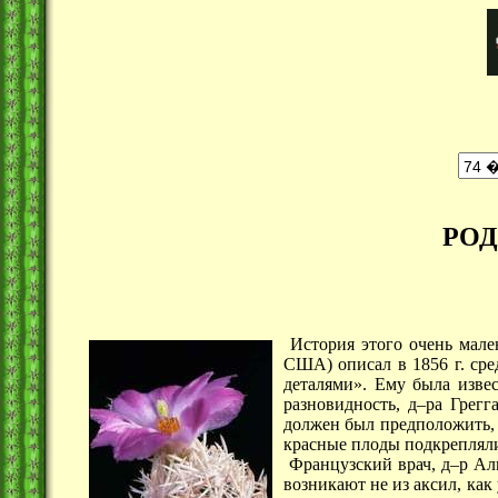
РО
История этого очень мален
США) описал в 1856 г. с
деталями». Ему была извес
разновидность, д–ра Грег
должен был предположить, 
красные плоды подкреплял
Французский врач, д–р Аль
возникают не из аксил, как