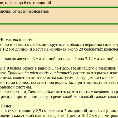
е, побеги до 6 см толщиной
олючки отчасти черноватые
&R.
var.
micromeris
очно и ветвятся слабо, они круглые, в области вершины сплюсн
ки
1-2 мм
длиной и несут на кончиках около 20 беловатых колюче
с мая до августа, 3 мм длиной, розовые. Плод
3-12 мм
длиной, к
ны в Южном Техасе в районе Эль-Пасо, граничащего с Мексикой.
 что
Epithelantha micromeris
v.
micromeris
растет на открытых изв
дениям, является единственным кактусом, растущим здесь также в
ия тогда полностью стоят под водой. Т.к. при этом часто бывает
орневой системы.
но неизвестным, Венигер объясняет тем, что почти совершенно кр
реки, напротив, они растут среди такой же гладкой гальки таког
 Foster
 высоту и толщину 2,5 см, сосочки 3 мм длиной, колючки (приме
сновении кажется абсолютно гладким. Цветки 10-12 мм диаметром