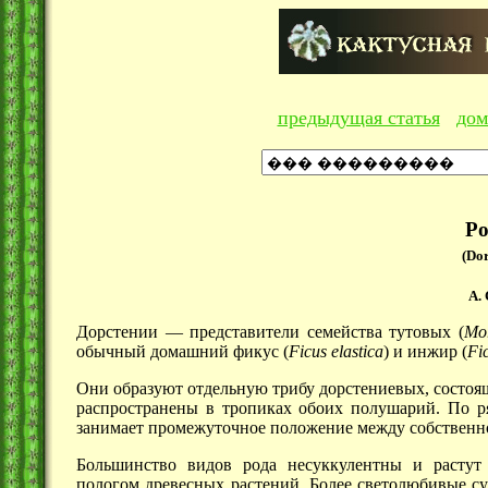
предыдущая статья
дом
Ро
(Dor
А.
Дорстении — представители семейства тутовых (
Mo
обычный домашний фикус (
Ficus elastica
) и инжир (
Fi
Они образуют отдельную трибу дорстениевых, состоящ
распространены в тропиках обоих полушарий. По ря
занимает промежуточное положение между собственн
Большинство видов рода несуккулентны и растут
пологом древесных растений. Более светолюбивые с