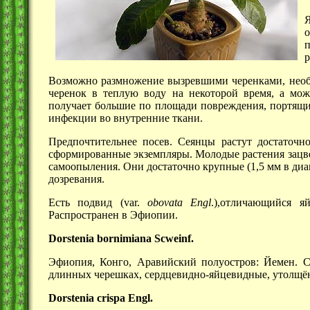
Я
о
п
р
Возможно размножение вызревшими черенками, необх
черенок в теплую воду на некоторой время, а мо
получает большие по площади повреждения, портящи
инфекции во внутренние ткани.
Предпочтительнее посев. Сеянцы растут достаточн
сформированные экземпляры. Молодые растения зацве
самоопыления. Они достаточно крупные
(1,5 мм
в диа
дозревания.
Есть подвид (var.
obovata Engl
.),отличающийся я
Распространен в Эфиопии.
Dorstenia bornimiana Scweinf.
Эфиопия, Конго, Аравийский полуостров: Йемен. 
длинных черешках, сердцевидно-яйцевидные, утолщё
Dorstenia crispa Engl.