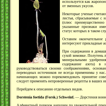
используется как жаропон
от змеиных укусов.
Некоторые ученые считают
листья, сбрасываемые с 
(плюс преимущественно 
указанные признаки име
статус которых в таком сл
Оставим окончательное 
интересуют прикладные а
При содержании в домашн
сухой зимовке. Полутень 
минеральными удобрения
содержание азота) в 
руководствоваться своими соображениями, основ
переводных источников не всегда применимы у нас.
начинающих можно порекомендовать принятие совет
следует применять непроверенные рецепты в ваших и
Перейдем к описанию отдельных видов.
Dorstenia foetida (Forsk.) Schweinf.
— Дорстения воню
Алфавитный порядок нарушен по уважительной
при