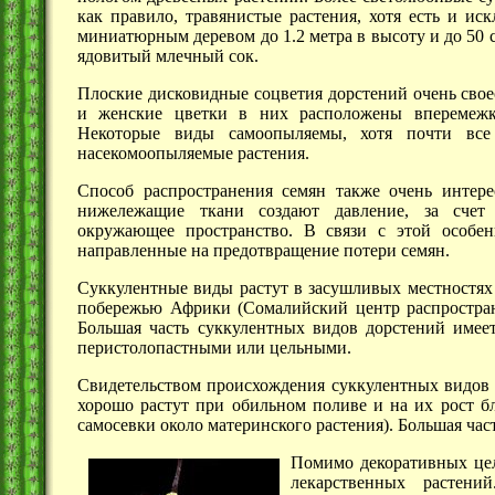
как правило, травянистые растения, хотя есть и иск
миниатюрным деревом до
1.2 метра
в высоту и до
50 
ядовитый млечный сок.
Плоские дисковидные соцветия дорстений очень сво
и женские цветки в них расположены вперемежк
Некоторые виды самоопыляемы, хотя почти вс
насекомоопыляемые растения.
Способ распространения семян также очень интер
нижележащие ткани создают давление, за счет 
окружающее пространство. В связи с этой особе
направленные на предотвращение потери семян.
Суккулентные виды растут в засушливых местностях 
побережью Африки (Сомалийский центр распростра
Большая часть суккулентных видов дорстений имее
перистолопастными или цельными.
Свидетельством происхождения суккулентных видов 
хорошо растут при обильном поливе и на их рост бл
самосевки около материнского растения). Большая част
Помимо декоративных цел
лекарственных растени