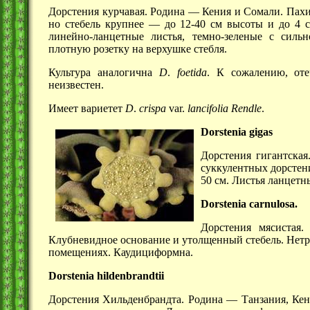
Дорстения курчавая. Родина — Кения и Сомали. Пах
но стебель
крупнее —
до
12-40 см
высоты и до
4 
линейно-ланцетные листья, темно-зеленые с силь
плотную розетку на верхушке стебля.
Культура аналогична
D
.
foetida
. К сожалению, от
неизвестен.
Имеет вариетет
D
.
crispa
var.
lancifolia Rendle
.
Dorstenia gigas
Дорстения гигантская
суккулентных дорстен
50 см.
Листья ланцетны
Dorstenia carnulosa.
Дорстения мясистая
Клубневидное основание и утолщенный стебель. Нетр
помещениях. Каудициформна.
Dorstenia hildenbrandtii
Дорстения Хильденбрандта. Родина — Танзания, Кени