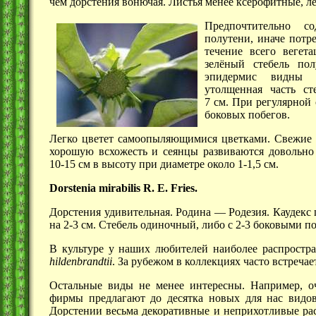
чем дорстения вонючая. Листья менее ксерофитные, л
Предпочтительно с
полутени, иначе потр
течение всего вегета
зелёный стебель пол
эпидермис видны 
утолщенная часть ст
7 см.
При регулярной 
боковых побегов.
Легко цветет самоопыляющимися цветками. Свежие 
хорошую всхожесть и сеянцы развиваются довольно 
10-15 см
в высоту при диаметре около
1-1,5 см.
Dorstenia mirabilis R. E. Fries.
Дорстения удивительная. Родина — Родезия. Каудекс
на
2-3 см.
Стебель одиночный, либо с
2-3
боковыми по
В культуре у наших любителей наиболее распростр
hildenbrandtii
. За рубежом в коллекциях часто встреча
Остальные виды не менее интересны. Например, о
фирмы предлагают до десятка новых для нас видов
Дорстении весьма декоративные и неприхотливые рас