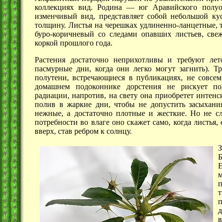
коллекциях вид.
Родина —
юг Аравийского
полу
изменчивый вид, представляет собой небольшой к
толщину. Листья на черешках удлиненно-ланцетные, т
буро-коричневый со следами опавших листьев, све
коркой прошлого года.
Растения достаточно неприхотливы и требуют лет
пасмурные дни, когда они легко могут загнить). Т
полутени, встречающиеся в публикациях, не совсе
домашнем подоконнике дорстения не рискует по
радиации, напротив, на свету она приобретет интен
полив в жаркие дни, чтобы не допустить засыхания
нежные, а достаточно плотные и жесткие. Но не сл
потребности во влаге оно скажет само, когда листья,
вверх, став ребром к солнцу.
З
Б
Е
т
д
в