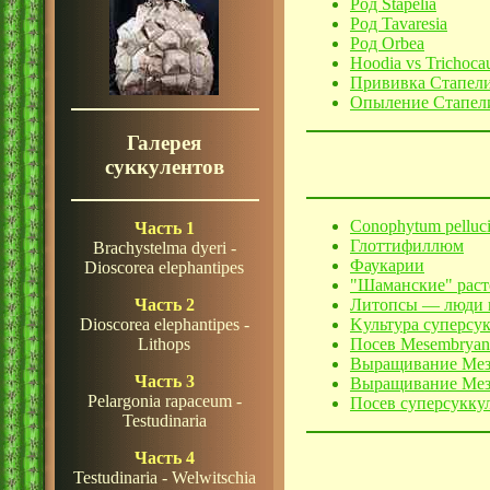
Род Stapelia
Род Tavaresia
Род Orbea
Hoodia vs Trichoca
Прививка Стапел
Опыление Стапели
Галерея
суккулентов
Conophytum pelluc
Часть 1
Глоттифиллюм
Brachystelma
dyeri -
Фаукарии
Dioscorea elephantipes
"Шаманские" раст
Литопсы — люди и
Часть 2
Kультурa суперсу
Dioscorea
elephantipes -
Посев Mesembryan
Lithops
Выращивание Мез
Часть 3
Выращивание Мез
Pelargonia
rapaceum -
Посев суперсукку
Testudinaria
Часть 4
Testudinaria -
Welwitschia