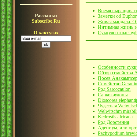
Время выращиват
Рассылки
Заметки об Euphorb
Subscribe.Ru
Живая мандала. О к
Интимная жизнь 
Суккулентные эуф
О кактусах
Особенности сукк
Обзор семейства 
Посев Анакампсе
Семейство Geraniu
Род Sarcocaulon
Саркокаулоны
Dioscorea elephanti
Чудесная Welwitsc
Welwitschm mirabil
Kedrostis africana
Род Дорстения
Адениум, или «ро
Pachypodium brevic