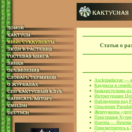
Статьи о ра
Asclepiadaceae —
Каудексы в семей
Бракхистельмы и
Интригующие
Це
Наблюдения над Ps
Опыление Pseudolit
Жемчужины «друг
Пригоршня Хуэрн
Huernia — Heurnia
Присмотритесь к