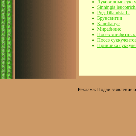
Луковичные сукк
Sinningia leucotric
Род Tillandsia L.
Брунсвигии
Калибанус
Мирабилис
Посев эпифитных 
Посев суккуленто
Прививка суккуле
Реклама:
Подай заявление 