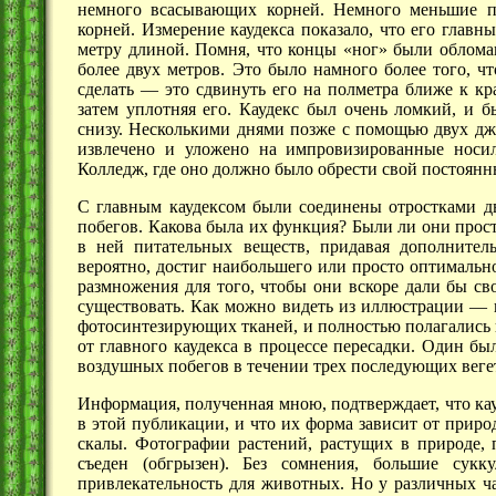
немного всасывающих корней. Немного меньшие п
корней. Измерение каудекса показало, что его главн
метру длиной. Помня, что концы «ног» были обломан
более двух метров. Это было намного более того, ч
сделать —
это сдвинуть его на полметра ближе к кр
затем уплотняя его. Каудекс был очень ломкий, и 
снизу. Несколькими днями позже с помощью двух д
извлечено и уложено на импровизированные носил
Колледж, где оно должно было обрести свой постоянн
С главным каудексом были соединены отростками дв
побегов. Какова была их функция? Были ли они прос
в ней питательных веществ, придавая дополнитель
вероятно, достиг наибольшего или просто оптимальн
размножения для того, чтобы они вскоре дали бы св
существовать. Как можно видеть из
иллюстрации —
фотосинтезирующих тканей, и полностью полагались 
от главного каудекса в процессе пересадки. Один б
воздушных побегов в течении трех последующих вег
Информация, полученная мною, подтверждает, что ка
в этой публикации, и что их форма зависит от прир
скалы. Фотографии растений, растущих в природе, 
съеден (обгрызен). Без сомнения, большие сук
привлекательность для животных. Но у различных ча