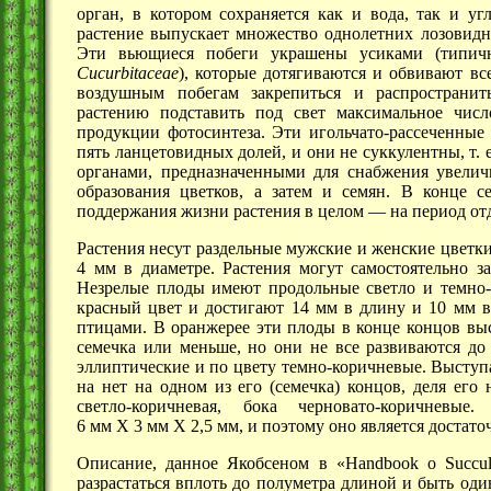
орган, в котором сохраняется как и вода, так и уг
растение выпускает множество однолетних лозовидн
Эти вьющиеся побеги украшены усиками (типич
Cucurbitaceae
), которые дотягиваются и обвивают вс
воздушным побегам закрепиться и распространит
растению подставить под свет максимальное числ
продукции фотосинтеза. Эти игольчато-рассеченные
пять ланцетовидных долей, и они не суккулентны,
т. 
органами, предназначенными для снабжения увеличи
образования цветков, а затем и семян. В конце с
поддержания жизни растения в
целом —
на период от
Растения несут раздельные мужские и женские цветки
4 мм
в диаметре. Растения могут самостоятельно з
Незрелые плоды имеют продольные светло и темно-
красный цвет и достигают
14 мм
в длину и
10 мм
в
птицами. В оранжерее эти плоды в конце концов вы
семечка или меньше, но они не все развиваются д
эллиптические и по цвету темно-коричневые. Выступ
на нет на одном из его (семечка) концов, деля его
светло-коричневая, бока черновато-коричнев
6 мм Х 3 мм Х 2,5 мм,
и поэтому оно является достато
Описание, данное Якобсеном в «Handbook o Succul
разрастаться вплоть до полуметра длиной и быть од