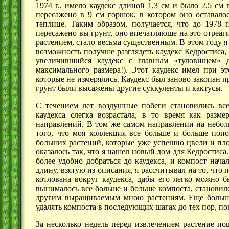
1974 г.,
имело каудекс длиной
1,3 см
и было
2,5 см
в
пересажено в
9 см
горшок, в котором оно оставало
теплице. Таким образом, получается, что до
1978 г
пересажено вы грунт, оно впечатляюще на это отреаг
растением, стало весьма существенным. В этом году я
возможность получше разглядеть каудекс Кедростиса,
увеличившийся каудекс с главным «туловищем»
максимального размера!). Этот каудекс имел при эт
которые не измерялись. Каудекс был заново закопан п
грунт были высажены другие суккуленты и кактусы.
С течением лет воздушные побеги становились вс
каудекса слегка возрастала, в то время как разм
направлений. В том же самом направлении на небол
того, что моя коллекция все больше и больше поп
больших растений, которые уже успешно цвели и пло
оказалось так, что я нашел новый дом для Кедростиса
более удобно добраться до каудекса, и компост нач
длину, взятую из описания, я рассчитывал на то, что
котлована вокруг каудекса, дабы его легко можно б
вынималось все больше и больше компоста, становило
другим выращиваемым мною растениям. Еще больш
удалять компоста в последующих шагах до тех пор, по
За несколько недель перед извлечением растение по