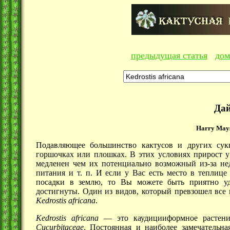
предыдущая статья
дом
Дай
Harry Mays,
Подавляющее большинство кактусов и других сук
горшочках или плошках. В этих условиях прирост у
медленен чем их потенциально возможный
из-за
нед
питания и т. п. И если у Вас есть место в теплиц
посадки в землю, то Вы можете быть приятно уд
достигнуты. Один из видов, который превзошел все 
Kedrostis
africana
.
Kedrostis africana
— это каудицииформное растение
Cucurbitaceae
. Постоянная и наиболее замечательна