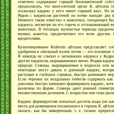
отмечено содержание горькой биохимической субс
предполагать, что многолетний орган
K
.
africana
та
поскольку каудекс у него имеет горький вкус. Но 
Рядом с каудексом растений на почве находят два в
Немного также известно о животных, поедающих Кед
каудекса, несмотря на его горечь и отталкивающий в
животных. В теплицах мучнистые червецы предпочи
мушки, кажется, предпочитают его всем другим.
вредителями.
Культивирование
Kedrostis africana
представляет со
удобрения и обильный полив
летом —
это основные т
Я никогда не слыхал о загнивании каудекса у Кедро
других каудексов, выращиваемых мною. Форма каудекса
природе. Сеянцы, выращиваемые в подносах или ма
некоторые могут давать и длинный каудекс, кото
растущие в глубоких горшках, быстро развивают мор
Если черенки их воздушных побегов содержать как 
довольно быстро начинают формировать каудекс, хотя 
различны по форме. Сеянцы дают ровный симметри
множественным делением. С возрастом они тоже рас
Каудекс формируетсяв попытках достичь воды (он как
места для размещения посаженного в горшок
K
.
africa
оказалс, как бы заякоренным,
т. е.
сильно
приреп