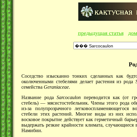
предыдущая статья
дом
Ро
Соседство изысканно тонких сделанных как будт
околюченными стебелями делает растения из рода
семейства
Geraniaceae
.
Название рода
Sarcocaulon
переводится как (от г
стебель) —
мясистостебельник. Члены этого рода о
из-за полупрозрачного легковоспламеняющегося в
стебели этих растений. Многие виды из них испо
восковое покрытие действует как герметичный барье
выдержать резкие крайности климата, случающиеся
Намибии.