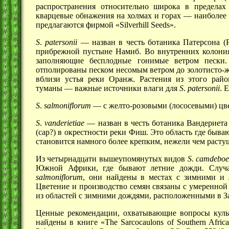
распространения относительно широка в пределах
кварцевые обнажения на холмах и
горах —
наиболее 
предлагаются фирмой «Silverhill Seeds».
S
.
patersonii
— назван в честь ботаника Патерсона (P
прибрежной пустыне Намиб. Во внутренних колони
заполняющие бесплодные гонимые ветром пески.
отполированы песком несомым ветром до золотисто-ж
вблизи устья реки Оранж. Растения из этого рай
туманы —
важные источники влаги для
S
.
patersonii
. 
S
.
salmoniflorum
— с желто-розовыми (лососевыми) цв
S
.
vanderietiae
— назван в честь ботаника Вандериета 
(cap?) в окрестности реки Фиш. Это область где быв
становится намного более крепким, нежели чем расту
Из четырнадцати вышеупомянутых видов
S
.
camdeboe
Южной Африки, где бывают летние дожди. Слу
salmoniflorum
, они найдены в местах с зимними и 
Цветение и производство семян связаны с умеренно
из областей с зимними дождями, расположенными в 
Ценные рекомендации, охватывающие вопросы культ
найдены в книге «The Sarcocaulons of Southern Afri