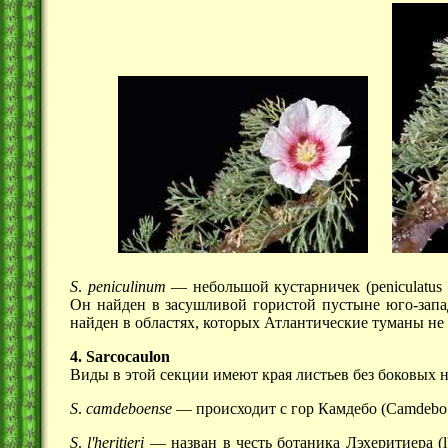
S
.
peniculinum
— небольшой кустарничек
(peniculatu
Он найден в засушливой гористой пустыне юго-зап
найден в областях, которых Атлантические туманы не
4. Sarcocaulon
Виды в этой секции имеют края листьев без боковых н
S
.
camdeboense
— происходит с гор Камдебо (Camdebo 
S
.
l'heritieri
— назван в честь ботаника Лэхеритиера (l'H