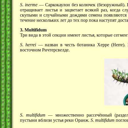
S
.
inerme
— Саркокаулон без колючек (безоружный). 
отращивает листья и зацветает всякий раз, когда с
скупыми и случайными дождями семена появляются п
течение нескольких лет до тех пор пока наступят дост
3. Multifidum
Три вида в этой секции имеют листья, которые сегме
S
.
herrei
— назван в честь ботаника Херре (Herre).
восточном Ричтерсвелде.
S
.
multifidum
— множественно рассечённый (раздел
пустыни вблизи устья реки Оранж.
S
.
multifidum
поглощ