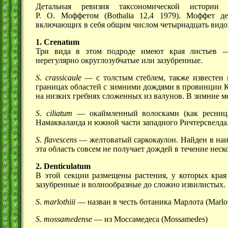
Детальная ревизия таксономической истори
Р. О. Моффетом
(Bothalia 12,4 1979). Моффет д
включающих в себя общим числом четырнадцать видо
1. Crenatum
Три вида в этом подроде имеют края
листьев 
нерегулярно округлозубчатые или зазубренные.
S
.
сrassicaule
— с толстым стеблем, также известен
границах областей с зимними дождями в провинции 
на низких гребнях сложенных из валунов. В зимние 
S
.
сiliatum
— окаймленный волосками (как ресница)
Намакваланда и южной части западного Ричтерсвелда
S
.
flavescens
— желтоватый саркокаулон. Найден в наи
эта область совсем не получает дождей в течение неск
2. Denticulatum
В этой секции размещены растения, у которых края 
зазубренные и волнообразные до сложно извилистых.
S
.
marlothiii
— назван в честь ботаника Марлота (Marlo
S
.
mossamedense
— из Моссамедеса (Mossamedes)