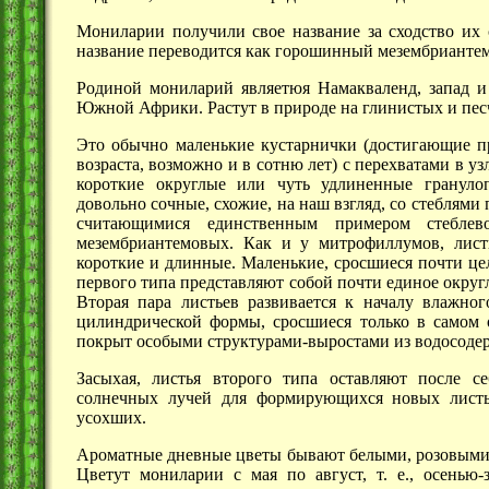
Мониларии получили свое название за сходство их с
название переводится как горошинный мезембриант
Родиной мониларий являетюя Намакваленд, запад и
Южной Африки. Растут в природе на глинистых и пес
Это обычно маленькие кустарнички (достигающие п
возраста, возможно и в сотню лет) с перехватами в уз
короткие округлые или чуть удлиненные грануло
довольно сочные, схожие, на наш взгляд, со стеблями 
считающимися единственным примером стеблево
мезембриантемовых. Как и у митрофиллумов, лист
короткие и длинные. Маленькие, сросшиеся почти це
первого типа представляют собой почти единое округл
Вторая пара листьев развивается к началу влажног
цилиндрической формы, сросшиеся только в самом 
покрыт особыми структурами-выростами из водосоде
Засыхая, листья второго типа оставляют после 
солнечных лучей для формирующихся новых листье
усохших.
Ароматные дневные цветы бывают белыми, розовыми
Цветут мониларии с мая по август,
т. е.,
осенью-з