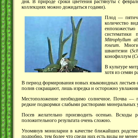
дня. В природе сроки цветения растянуты с феврал
коллекциях можно дожидаться годами).
Плод — пятича
количество вид
енпохожестью
систематики 
Mitrophyllum a
roseum
. Мног
швантезии (
Sc
конофиллум (
C
В культуре мит
хотя из семян р
В период формирования новых языковидных листьев с
полив сокращают, лишь изредка и осторожно увлажняя
Местоположение необходимо солнечное. Почва — 
редкие подкормки слабыми растворами минеральных 
Посев желательно производить осенью. Всходы р
положительного результата очень сложно.
Упомянув мониларии в качестве ближайших родстве
подробно, тем более что среди них есть виды не мене