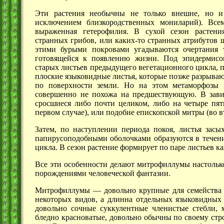
Эти растения необычны не только внешне, но и
исключением близкородственных мониларий). Все
выраженная гетерофилия. В сухой сезон растени
странных грибов, или каких-то странных атрибутов ш
этими бурыми покровами угадываются очертания 
готовящейся к появлению жизни. Под эпидермисом
старых листьев предыдущего вегетационного цикла, 
плоские языковидные листья, которые позже разрыва
по поверхности земли. Но на этом метаморфозы н
совершенно не похожа на предшествующую. В завис
сросшиеся либо почти целиком, либо на четыре пят
первом случае), или подобие епископской митры (во в
Затем, по наступлении периода покоя, листья зас
папирусоподобными оболочками образуются в течени
цикла. В сезон растение формирует по паре листьев к
Все эти особенности делают митрофиллумы настолько
порождениями человеческой фантазии.
Митрофиллумы — довольно крупные для семейства р
некоторых видов, а длинна отдельных языковидных
довольно сочные суккулентные членистые стебли, 
бледно красноватые, довольно обычны по своему стр