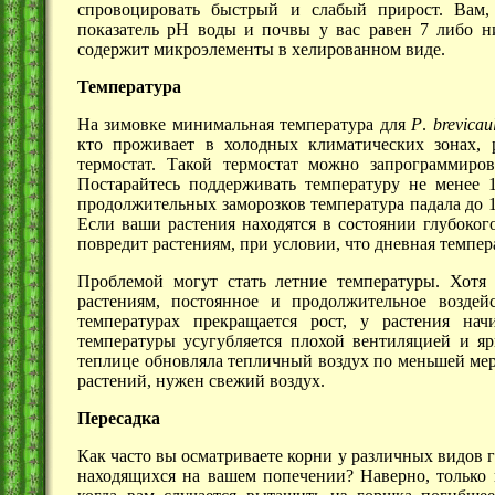
спровоцировать быстрый и слабый прирост. Вам, 
показатель pH воды и почвы у вас равен 7 либо ни
содержит микроэлементы в хелированном виде.
Температура
На зимовке минимальная температура для
P
.
brevicau
кто проживает в холодных климатических зонах,
термостат. Такой термостат можно запрограммиро
Постарайтесь поддерживать температуру не менее 
продолжительных заморозков температура падала до 1
Если ваши растения находятся в состоянии глубоког
повредит растениям, при условии, что дневная темпер
Проблемой могут стать летние температуры. Хотя
растениям, постоянное и продолжительное возде
температурах прекращается рост, у растения нач
температуры усугубляется плохой вентиляцией и яр
теплице обновляла тепличный воздух по меньшей ме
растений, нужен свежий воздух.
Пересадка
Как часто вы осматриваете корни у различных видов 
находящихся на вашем попечении? Наверно, только 