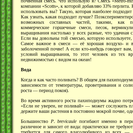
почвенная смесь. Что использую я? Смесь
«Metro-mi
компании «Scotts», к которой добавляю 33% перлита.
использовать вы? Такую, которая наиболее подходит
Как узнать, какая подходит лучше? Поэкспериментир
возможных составных частей, такими, как п
коммерческие горшечные смеси, песок, вермикул
выращивания настолько у всех разные, что удачная 
Если вы довольны той смесью, которую используете, 
Самое важное в
смеси —
её хорошая воздухо- и 
заболоченной почве! А если кто-нибудь говорит вам
условий выращивания, то этот человек из тех в
недвижимостью с видом на океан!
Вода
Когда и как часто поливать? В общем для пахиподиумов
зависимости от температуры, проветривания и солн
роста —
период покоя).
Во время активного роста пахиподиумы жадно потр
«Если не уверен, не
поливай» —
может сослужить пл
держите ваши растения в постоянно мокрой почве, одн
Большинство
P
.
brevicaule
погибают именно в пери
различное и зависит от вида: практически не требую
требуется для самого влаголюбивого из
всех —