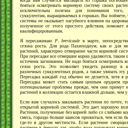
когда вам случается вытащить из горшка погибшее
бояться осматривать корневую систему своих расте
исключительна полезна для понимания того, 
суккулентам, выращиваемых в горшках. Вы поймете, 
системы не оказывает пагубного влияния на здоровье
полученное от этого простого действия, поможет 
квалифицированным.
Я пересаживаю
P
.
brevicaule
в марте, непосредств
сезона роста. Для рода Пахиподиум, как и для м
растений, характерно отмирание части корневой сист
При пересадке все отмершие корни удаляются, таким 
источник загнивания. Не надо бояться осматривать к
сезон роста. Это позволяет увидеть разницу в 
различных суккулентных родов, а также увязать эту
Пересадка каждый год обычно не делается, хотя я р
Пересадка может стать самым ценным орудием при
потенциальные проблемы прежде, чем они примут не
растений в коллекции остается влажной дольше, чем у 
Если вам случалось заказывать растения по почте, 
открытой корневой системой. Это дает хорошую возм
Растения, полученные без корней либо со слабыми ко
смесь, гораздо больше шансов прижиться, чем если 
где-то в другом местности. Если растение сморщил
растение в ёмкость так, чтобы вода покрывала корн