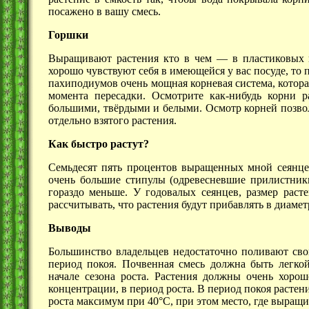
посажено в вашу смесь.
Горшки
Выращивают растения кто в чем — в пластиковых г
хорошо чувствуют себя в имеющейся у вас посуде, то 
пахиподиумов очень мощная корневая система, которая
момента пересадки. Осмотрите как-нибудь корни 
большими, твёрдыми и белыми. Осмотр корней позвол
отдельно взятого растения.
Как быстро растут?
Семьдесят пять процентов выращенных мной сеянц
очень большие стипулы (одревесневшие прилистник
гораздо меньше. У годовалых сеянцев, размер раст
рассчитывать, что растения будут прибавлять в диаме
Выводы
Большинство владельцев недостаточно поливают св
период покоя. Почвенная смесь должна быть легко
начале сезона роста. Растения должны очень хорош
концентрации, в период роста. В период покоя расте
роста максимум при 40°С, при этом место, где выращ