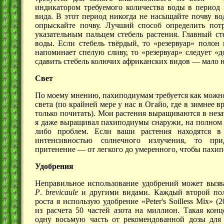
индикатором требуемого количества воды в период 
вида. В этот период никогда не насыщайте почву во
опрыскайте почву. Лучший способ определить пот
указательным пальцем стебель растения. Главный с
воды. Если стебель твёрдый, то «резервуар» полон 
напоминает спелую сливу, то «резервуар» следует «д
сдавить стебель колючих африканских
видов —
мало н
Свет
По моему мнению, пахиподиумам требуется как можн
света (по крайней мере у нас в Огайо, где в зимнее 
только почитать). Мои растения выращиваются в неза
я даже выращивал пахиподиумы снаружи, на полном с
либо проблем. Если ваши растения находятся в
интенсивностью солнечного излучения, то прид
притенение —
от легкого до умеренного, чтобы пахип
Удобрения
Неправильное использование удобрений может вызв
P
.
brevicaule
и другими видами. Каждый второй пол
роста я использую удобрение «Peter's Soilless Mix»
(2
из расчета 50 частей азота на миллион. Такая конц
одну восьмую часть от рекомендованной дозы для