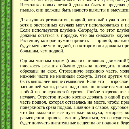
Несколько новых лезвий должны быть в пределах д
пылью, они должны быть начисто вымыты и высушен
Для лучших результатов, подвой, который нужно исп
хотя в экстренных случаях могут использоваться и 
Если используется клубень
Ceropegia
, то этот клуб
должны остаться в порядке, что бы снабжать клубе
Растение, которое нужно
привить —
привой, должно 
будут меньше чем подвой, на котором они должны при
большим, чем подвой.
Одним чистым ходом (никаких пилящих движений!),
плоскость резания обычно должна проходить прим
обрезаны на скос. Отрезанную верхнюю часть, можн
нижней части не начинали сохнуть. Затем другим ч
быть выполнен выше семядолей. Если
это —
взрослое 
загнившей части, резать надо пока не появится чист
любой из поверхностей срезов. Любое загрязнение н
неудачу. Отросток нужно крепко держать в одной рук
часть подвоя, которая оставалась на месте, чтобы п
поверхность среза подвоя. Плавное и слабое, кругово
что бы выдавить все пузырьки воздуха, которые, 
размещении привоя, нужно убедиться, что сосудист
будет получать питательные вещества от подвоя и буде