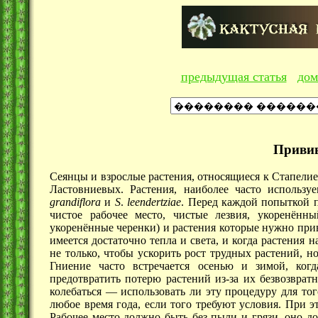
предыдущая статья
дом
Привив
Сеянцы и взрослые растения, относящиеся к Стапелие
Ластовниевых. Растения, наиболее часто использу
grandiflora
и
S
.
leendertziae
. Перед каждой попыткой п
чистое рабочее место, чистые лезвия, укоренённ
укоренённые черенки) и растения которые нужно прив
имеется достаточно тепла и света, и когда растения 
не только, чтобы ускорить рост трудных растений, н
Гниение часто встречается осенью и зимой, ког
предотвратить потерю растений из-за их безвозврат
колебаться —
использовать ли эту процедуру для тог
любое время года, если того требуют условия. При э
Рабочее место должно быть без пыли и грязи, оно д